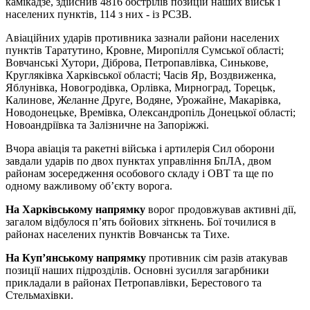
камікадзе, здійснив 4816 обстрілів позицій наших військ і
населених пунктів, 114 з них - із РСЗВ.
Авіаційних ударів противника зазнали райони населених
пунктів Таратутино, Кровне, Миропілля Сумської області;
Вовчанські Хутори, Діброва, Петропавлівка, Синькове,
Кругляківка Харківської області; Часів Яр, Воздвиженка,
Яблунівка, Новогродівка, Орлівка, Мирноград, Торецьк,
Калинове, Желанне Друге, Водяне, Урожайне, Макарівка,
Новодонецьке, Времівка, Олександропіль Донецької області;
Новоандріївка та Залізничне на Запоріжжі.
Вчора авіація та ракетні війська і артилерія Сил оборони
завдали ударів по двох пунктах управління БпЛА, двом
районам зосередження особового складу і ОВТ та ще по
одному важливому об’єкту ворога.
На Харківському напрямку
ворог продовжував активні дії,
загалом відбулося п’ять бойових зіткнень. Бої точилися в
районах населених пунктів Вовчанськ та Тихе.
На Куп’янському напрямку
противник сім разів атакував
позиції наших підрозділів. Основні зусилля загарбники
прикладали в районах Петропавлівки, Берестового та
Стельмахівки.