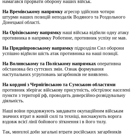
намагався прорвати оборону наших військ.
На Времівському напрямку
агресор здійснив чотири
штурми наших позицій неподалік Водяного та Роздольного
Донецької області.
На Оріхівському напрямку
наші війська відбили одну атаку
противника в напрямку Роботине, противник успіху не мав.
На Придніпровському напрямку
підрозділи Сил оборони
успішно відбили шість атак противника на наші позиції.
На Волинському та Поліському напрямках
оперативна
обстановка без суттєвих змін. Ознак формування
наступальних угруповань загарбників не виявлено.
На кордоні з Чернігівською та Сумською областями
противник зберігає військову присутність, обстрілює населені
пункти з території рф, проводить диверсійно-розвідувальну
діяльність.
Наші воїни продовжують завдавати окупаційним військам
значних втрат в живій силі та техніці, виснажують ворога
вздовж всієї лінії бойового зіткнення і в його тилу.
Так, минулої доби загальні втрати російських загарбників