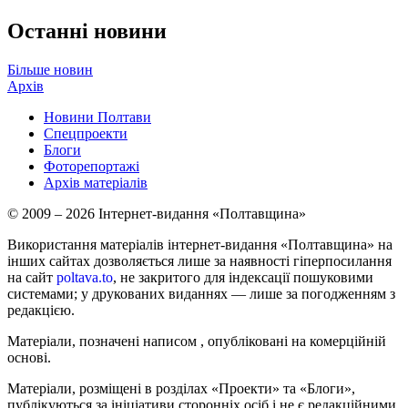
Останні новини
Більше новин
Архів
Новини Полтави
Спецпроекти
Блоги
Фоторепортажі
Архів матеріалів
© 2009 – 2026 Інтернет-видання «Полтавщина»
Використання матеріалів інтернет-видання «Полтавщина» на
інших сайтах дозволяється лише за наявності гіперпосилання
на сайт
poltava.to
, не закритого для індексації пошуковими
системами; у друкованих виданнях — лише за погодженням з
редакцією.
Матеріали, позначені написом
, опубліковані на комерційній
основі.
Матеріали, розміщені в розділах «Проекти» та «Блоги»,
публікуються за ініціативи сторонніх осіб і не є редакційними.