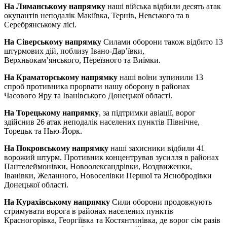
На Лиманському напрямку
наші війська відбили десять атак
окупантів неподалік Макіївка, Тернів, Невського та в
Серебрянському лісі.
На Сіверському напрямку
Силами оборони також відбито 13
штурмових дій, поблизу Івано-Дар’ївки,
Верхньокам’янського, Переїзного та Виїмки.
На Краматорському напрямку
наші воїни зупинили 13
спроб противника прорвати нашу оборону в районах
Часового Яру та Іванівського Донецької області.
На Торецькому напрямку
, за підтримки авіації, ворог
здійснив 26 атак неподалік населених пунктів Північне,
Торецьк та Нью-Йорк.
На Покровському напрямку
наші захисники відбили 41
ворожий штурм. Противник концентрував зусилля в районах
Пантелеймонівки, Новоолександрівки, Воздвиженки,
Іванівки, Желанного, Новоселівки Першої та Яснобродівки
Донецької області.
На Курахівському напрямку
Сили оборони продовжують
стримувати ворога в районах населених пунктів
Красногорівка, Георгіївка та Костянтинівка, де ворог сім разів