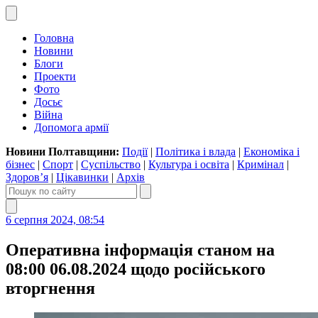
Головна
Новини
Блоги
Проекти
Фото
Досьє
Війна
Допомога армії
Новини Полтавщини:
Події
|
Політика і влада
|
Економіка і
бізнес
|
Спорт
|
Суспільство
|
Культура і освіта
|
Кримінал
|
Здоров’я
|
Цікавинки
|
Архів
6 серпня 2024, 08:54
Оперативна інформація станом на
08:00 06.08.2024 щодо російського
вторгнення