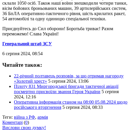
склали 1050 осіб. Також наші воїни знешкодили чотири танки,
вісім бойових броньованих машин, 39 артилерійських систем,
36 БпЛА оперативно-тактичного рівня, шість крилатих ракет,
54 автомобілі та одну одиницю спеціальної техніки.
Приєднуйтесь до Сил оборони! Боротьба триває! Разом
переможемо! Слава Україні!
Генеральний штаб ЗСУ
6 серпня 2024, 08:54
Читайте також:
22-річний полтавець розповів, за що отримав нагороду
«Золотий хрест»
5 серпня 2024, 13:06
Пілоту 831 Миргородської бригади тактичної авіації
посмертно присвоїли звання Героя України
5 серпня
2024, 12:16
Оперативна інформація станом на 08:00 05.08.2024 щодо
російського вторгнення
5 серпня 2024, 08:33
Теги:
війна з РФ
,
армія
Коментарі
(
0
)
Вислови свою думку!