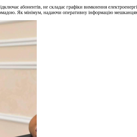
ідключає абонентів, не складає графіки вимкнення електроенерг
ромадою. Як мінімум, надаючи оперативну інформацію мешканця