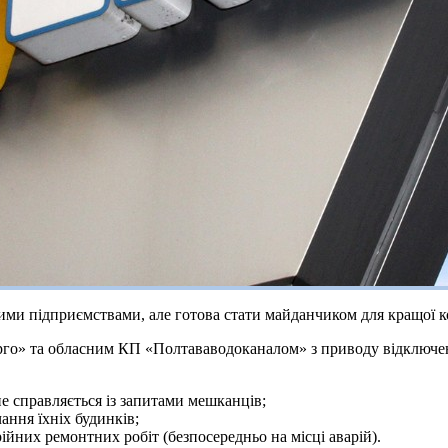
ими підприємствами, але готова стати майданчиком для кращої к
рго» та обласним КП «Полтававодоканалом» з приводу відключень
не справляється із запитами мешканців;
ння їхніх будинків;
йних ремонтних робіт (безпосередньо на місці аварій).