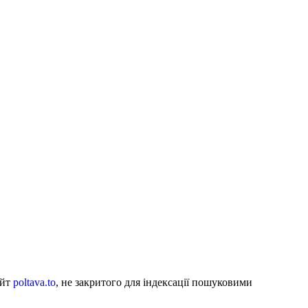
айт
poltava.to
, не закритого для індексації пошуковими