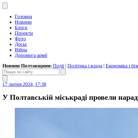
Головна
Новини
Блоги
Проекти
Фото
Досьє
Війна
Допомога армії
Новини Полтавщини:
Події
|
Політика і влада
|
Економіка і біз
17 липня 2024, 17:38
У Полтавській міськраді провели нарад