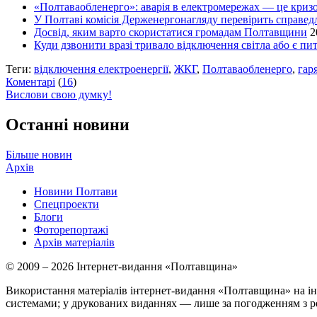
«Полтаваобленерго»: аварія в електромережах — це кризов
У Полтаві комісія Держенергонагляду перевірить справедл
Досвід, яким варто скористатися громадам Полтавщини
2
Куди дзвонити вразі тривало відключення світла або є пи
Теги:
відключення електроенергії
,
ЖКГ
,
Полтаваобленерго
,
гаря
Коментарі
(
16
)
Вислови свою думку!
Останні новини
Більше новин
Архів
Новини Полтави
Спецпроекти
Блоги
Фоторепортажі
Архів матеріалів
© 2009 – 2026 Інтернет-видання «Полтавщина»
Використання матеріалів інтернет-видання «Полтавщина» на ін
системами; у друкованих виданнях — лише за погодженням з р