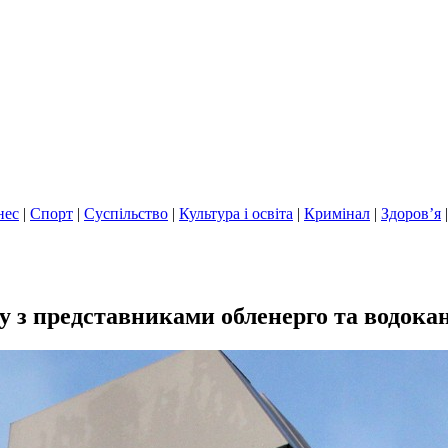
нес
|
Спорт
|
Суспільство
|
Культура і освіта
|
Кримінал
|
Здоров’я
у з представниками обленерго та водока