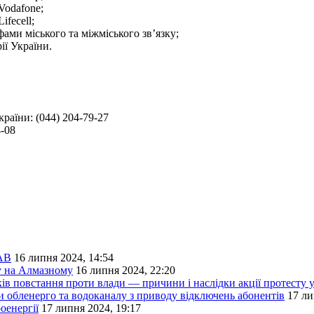
Vodafone;
fecell;
фами міського та міжміського зв’язку;
ії України.
країни: (044) 204-79-27
-08
ГАВ
16 липня 2024, 14:54
гу на Алмазному
16 липня 2024, 22:20
ків повстання проти влади — причини і наслідки акції протесту 
и обленерго та водоканалу з приводу відключень абонентів
17 ли
оенергії
17 липня 2024, 19:17