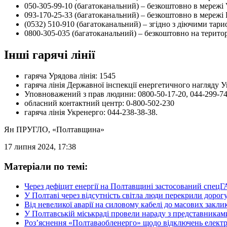
050-305-99-10 (багатоканальний) – безкоштовно в мережі 
093-170-25-33 (багатоканальний) – безкоштовно в мережі Li
(0532) 510-910 (багатоканальний) – згідно з діючими тари
0800-305-035 (багатоканальний) – безкоштовно на територ
Інші гарячі лінії
гаряча Урядова лінія: 1545
гаряча лінія Державної інспекції енергетичного нагляду У
Уповноважений з прав людини: 0800-50-17-20, 044-299-74
обласний контактний центр: 0-800-502-230
гаряча лінія Укренерго: 044-238-38-38.
Ян ПРУГЛО
, «Полтавщина»
17 липня 2024, 17:38
Матеріали по темі:
Через дефіцит енергії на Полтавщині застосований спец
У Полтаві через відсутність світла люди перекрили доро
Від невеликої аварії на силовому кабелі до масових закли
У Полтавській міськраді провели нараду з представникам
Роз’яснення «Полтаваобленерго» щодо відключень електр