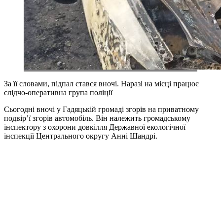
За її словами, підпал стався вночі. Наразі на місці працює
слідчо-оперативна група поліції
Сьогодні вночі у Гадяцькій громаді згорів на приватному
подвір’ї згорів автомобіль. Він належить громадському
інспектору з охорони довкілля Державної екологічної
інспекції Центрального округу Анні Шандрі.