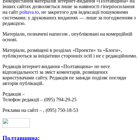
Використання матеріалів інтернет-видання «Полтавщина» на
інших сайтах дозволяється лише за наявності гіперпосилання
на сайт
poltava.to
, не закритого для індексації пошуковими
системами; у друкованих виданнях — лише за погодженням з
редакцією.
Матеріали, позначені написом
, опубліковані на комерційній
основі.
Матеріали, розміщені в розділах «Проекти» та «Блоги»,
публікуються за ініціативи сторонніх осіб і не є редакційними.
Редакція інтернет-видання «Полтавщина» не несе
відповідальності за зміст коментарів, розміщених
користувачами сайту. Редакція не завжди поділяє погляди
авторів публікацій.
Редакція –
Телефон редакції –
(095) 794-29-25
Реклама на сайті –
,
(095) 750-18-53
Полтавщина
: