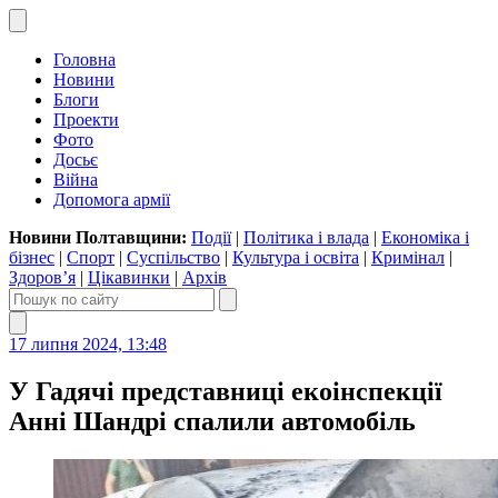
Головна
Новини
Блоги
Проекти
Фото
Досьє
Війна
Допомога армії
Новини Полтавщини:
Події
|
Політика і влада
|
Економіка і
бізнес
|
Спорт
|
Суспільство
|
Культура і освіта
|
Кримінал
|
Здоров’я
|
Цікавинки
|
Архів
17 липня 2024, 13:48
У Гадячі представниці екоінспекції
Анні Шандрі спалили автомобіль