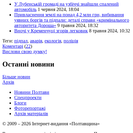
У Лубенській громаді на узбіччі знайшли спалений
автомобіль
1 червня 2024, 18:04
Привласнення землі на понад 4,2 млн грн, вибивання
уявних боргів та підпали: деталі справи «кримінального
авторитета Дороша»
9 травня 2024, 18:32
Вночі у Кременчуці згорів легковик
8 травня 2024, 10:32
Теги:
підпал
,
аварія
,
екологія
,
поліція
Коментарі
(
22
)
Вислови свою думку!
Останні новини
Більше новин
Архів
Новини Полтави
Спецпроекти
Блоги
Фоторепортажі
Архів матеріалів
© 2009 – 2026 Інтернет-видання «Полтавщина»