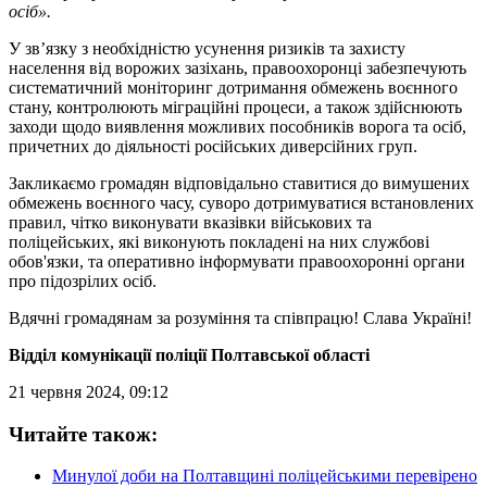
осіб».
У зв’язку з необхідністю усунення ризиків та захисту
населення від ворожих зазіхань, правоохоронці забезпечують
систематичний моніторинг дотримання обмежень воєнного
стану, контролюють міграційні процеси, а також здійснюють
заходи щодо виявлення можливих пособників ворога та осіб,
причетних до діяльності російських диверсійних груп.
Закликаємо громадян відповідально ставитися до вимушених
обмежень воєнного часу, суворо дотримуватися встановлених
правил, чітко виконувати вказівки військових та
поліцейських, які виконують покладені на них службові
обов'язки, та оперативно інформувати правоохоронні органи
про підозрілих осіб.
Вдячні громадянам за розуміння та співпрацю! Слава Україні!
Відділ комунікації поліції Полтавської області
21 червня 2024, 09:12
Читайте також:
Минулої доби на Полтавщині поліцейськими перевірено