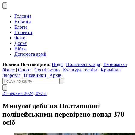
Головна
Новини
Блоги
Проекти
Фото
Досьє
Війна
Допомога армії
Новини Полтавщини:
Події
|
Політика і влада
|
Економіка і
бізнес
|
Спорт
|
Суспільство
|
Культура і освіта
|
Кримінал
|
Здоров’я
|
Цікавинки
|
Архів
21 червня 2024, 09:12
Минулої доби на Полтавщині
поліцейськими перевірено понад 370
осіб