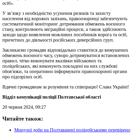
осіб».
У зв’язку з необхідністю усунення ризиків та захисту
населення від ворожих зазіхань, правоохоронці забезпечують
систематичний моніторинг дотримання обмежень воєнного
стану, контролюють міграційні процеси, а також здійснюють
заходи щодо виявлення можливих пособників ворога та осіб,
причетних до діяльності російських диверсійних груп.
Закликаємо громадян відповідально ставитися до вимушених
обмежень воєнного часу, суворо дотримуватися встановлених
правил, чітко виконувати вказівки військових та
поліцейських, які виконують покладені на них службові
обов'язки, та оперативно інформувати правоохоронні органи
про підозрілих осіб.
Вдячні громадянам за розуміння та співпрацю! Слава Україні!
Відділ комунікації поліції Полтавської області
20 червня 2024, 09:27
Читайте також:
Минулої доби на Полтавщині поліцейськими перевірено