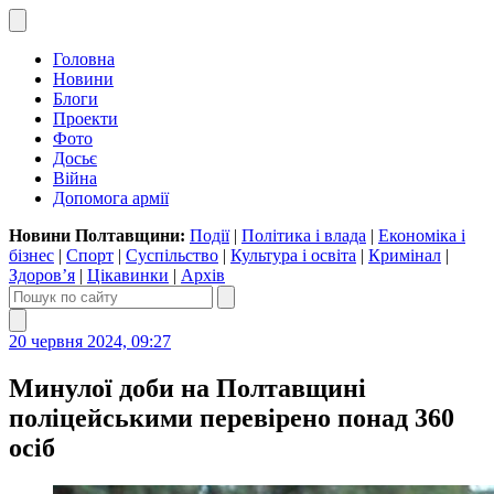
Головна
Новини
Блоги
Проекти
Фото
Досьє
Війна
Допомога армії
Новини Полтавщини:
Події
|
Політика і влада
|
Економіка і
бізнес
|
Спорт
|
Суспільство
|
Культура і освіта
|
Кримінал
|
Здоров’я
|
Цікавинки
|
Архів
20 червня 2024, 09:27
Минулої доби на Полтавщині
поліцейськими перевірено понад 360
осіб