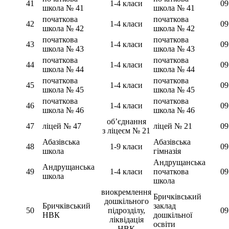
41
1-4 класи
09
школа № 41
школа № 41
початкова
початкова
42
1-4 класи
09
школа № 42
школа № 42
початкова
початкова
43
1-4 класи
09
школа № 43
школа № 43
початкова
початкова
44
1-4 класи
09
школа № 44
школа № 44
початкова
початкова
45
1-4 класи
09
школа № 45
школа № 45
початкова
початкова
46
1-4 класи
09
школа № 46
школа № 46
об’єднання
47
ліцей № 47
ліцей № 21
09
з ліцеєм № 21
Абазівська
Абазівська
48
1-9 класи
09
школа
гімназія
Андрущанська
Андрущанська
49
1-4 класи
початкова
09
школа
школа
виокремлення
Бричківський
дошкільного
Бричківський
заклад
50
підрозділу,
09
НВК
дошкільної
ліквідація
освіти
НВК