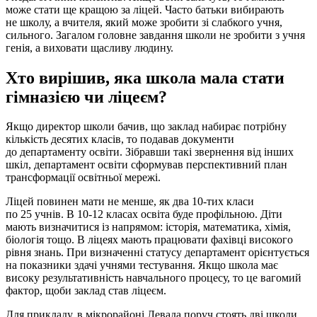
може стати ще кращою за ліцей. Часто батьки вибирають
не школу, а вчителя, який може зробити зі слабкого учня,
сильного. Загалом головне завдання школи не зробити з учня
генія, а виховати щасливу людину.
Хто вирішив, яка школа мала стати
гімназією чи ліцеєм?
Якщо директор школи бачив, що заклад набирає потрібну
кількість десятих класів, то подавав документи
до департаменту освіти. Зібравши такі звернення від інших
шкіл, департамент освіти сформував перспективний план
трансформації освітньої мережі.
Ліцей повинен мати не менше, як два 10-тих класи
по 25 учнів. В 10-12 класах освіта буде профільною. Діти
мають визначитися із напрямом: історія, математика, хімія,
біологія тощо. В ліцеях мають працювати фахівці високого
рівня знань. При визначенні статусу департамент орієнтується
на показники здачі учнями тестування. Якщо школа має
високу результативність навчального процесу, то це вагомий
фактор, щоби заклад став ліцеєм.
Для прикладу, в мікрорайоні Левада поруч стоять дві школи