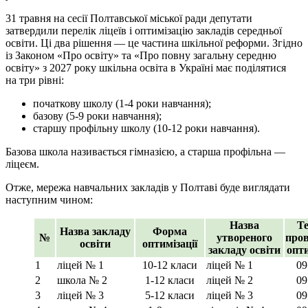
31 травня на сесії Полтавської міської ради депутати
затвердили перелік ліцеїв і оптимізацію закладів середньої
освіти. Ці два рішення — це частина шкільної реформи. Згідно
із Законом «Про освіту» та «Про повну загальну середню
освіту» з 2027 року шкільна освіта в Україні має поділятися
на три рівні:
початкову школу (1-4 роки навчання);
базову (5-9 роки навчання);
старшу профільну школу (10-12 роки навчання).
Базова школа називається гімназією, а старша профільна —
ліцеєм.
Отже, мережа навчальних закладів у Полтаві буде виглядати
наступним чином:
Назва
Т
Назва закладу
Форма
№
утвореного
про
освіти
оптимізації
закладу освіти
опти
1
ліцей № 1
10-12 класи
ліцей № 1
09
2
школа № 2
1-12 класи
ліцей № 2
09
3
ліцей № 3
5-12 класи
ліцей № 3
09