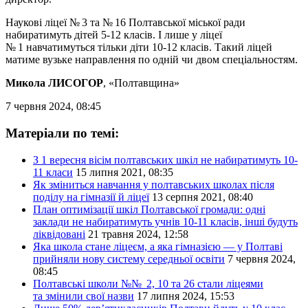
Наукові ліцеї № 3 та № 16 Полтавської міської ради
набиратимуть дітей 5-12 класів. І лише у ліцеї
№ 1 навчатимуться тільки діти 10-12 класів. Такий ліцей
матиме вузьке направлення по одній чи двом спеціальностям.
Микола ЛИСОГОР
, «Полтавщина»
7 червня 2024, 08:45
Матеріали по темі:
З 1 вересня вісім полтавських шкіл не набиратимуть 10-
11 класи
15 липня 2021, 08:35
Як зміниться навчання у полтавських школах після
поділу на гімназії й ліцеї
13 серпня 2021, 08:40
План оптимізації шкіл Полтавської громади: одні
заклади не набиратимуть учнів 10-11 класів, інші будуть
ліквідовані
21 травня 2024, 12:58
Яка школа стане ліцеєм, а яка гімназією — у Полтаві
прийняли нову систему середньої освіти
7 червня 2024,
08:45
Полтавські школи №№ 2, 10 та 26 стали ліцеями
та змінили свої назви
17 липня 2024, 15:53