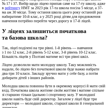
№ 17 і 37. Вибір щодо ліцею припав саме на 17-ту школу, адже
в
рейтингу
НМТ за 2023 рік 17-та школа посіла 5 місце, а 37-
ма аж 30 місце. Тому остання школа цього року останній раз
набиратиме 10-й клас, а у 2025 році дітям для продовження
навчення потрібно перейти через дорогу в 17-й ліцей.
У ліцеях залишиться початкова
та базова школа?
Так, ліцеї поділені на три рівні. 1-й рівень — навчання
з 1 по 12 клас, 2-й рівень 5-12 клас, 3-й рівень 10-12 клас.
Більшість ліцеїв у Полтаві матиме всі три рівні шкіл.
Ліцею дозволили мати молодшу школу. Таку можливість
надали, бо ліцею без початкової школи буде важко набрати
два-три 10 класи. Закладу зручно мати у себе базу, а потім
добирати дітей з інших районів.
Молодша школа повинна бути в окремому корпусі й мати свій
вхід. Початкова школа житиме своїм життям і матиме спільне
зі старшою тільки їдальню і спортивну залу. У молодшої
школи навіть буде свій директор. Загалом у ліцеї буде три
директори — молодшої школи, старшої школи й генеральний
директор.