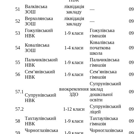
Валківська
ліквідація
51
—
09
ЗОШ
закладу
Верхолянська
ліквідація
52
—
09
ЗОШ
закладу
Гожулівський
Гожулівська
53
1-9 класи
09
НВК
гімназія
Ковалівська
Ковалівська
54
1-4 класи
початкова
09
ЗОШ
школа
Пальчиківський
Пальчиківська
55
1-9 класи
09
НВК
гімназія
Сем’янівський
Сем’янівська
56
1-9 класи
09
НВК
гімназія
Супрунівський
виокремлення
заклад
57.1
09
ЗДО
дошкільної
Супрунівський
освіти
НВК
Супрунівський
57.2
1-12 класи
09
ліцей
Тахтаулівський
Тахтаулівська
58
1-9 класи
09
НВК
гімназія
Чорноглазівська
Чорноглазівська
59
1-9 класи
09