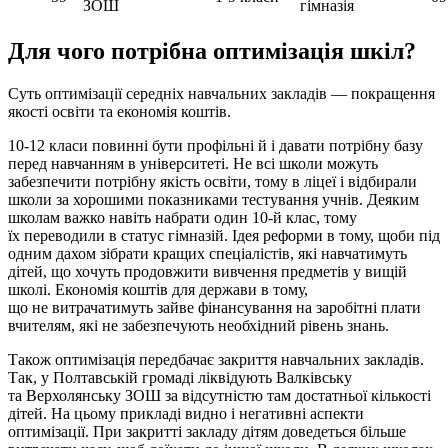
ЗОШ
гімназія
Для чого потрібна оптимізація шкіл?
Суть оптимізації середніх навчальних закладів — покращення
якості освіти та економія коштів.
10-12 класи повинні бути профільні й і давати потрібну базу
перед навчанням в університеті. Не всі школи можуть
забезпечити потрібну якість освіти, тому в ліцеї і відбирали
школи за хорошими показниками тестування учнів. Деяким
школам важко навіть набрати один 10-й клас, тому
їх переводили в статус гімназій. Ідея реформи в тому, щоби під
одним дахом зібрати кращих спеціалістів, які навчатимуть
дітей, що хочуть продовжити вивчення предметів у вищій
школі. Економія коштів для держави в тому,
що не витрачатимуть зайве фінансування на заробітні плати
вчителям, які не забезпечують необхідний рівень знань.
Також оптимізація передбачає закриття навчальних закладів.
Так, у Полтавській громаді ліквідують Валківську
та Верхолянську ЗОШ за відсутністю там достатньої кількості
дітей. На цьому прикладі видно і негативні аспекти
оптимізації. При закритті закладу дітям доведеться більше