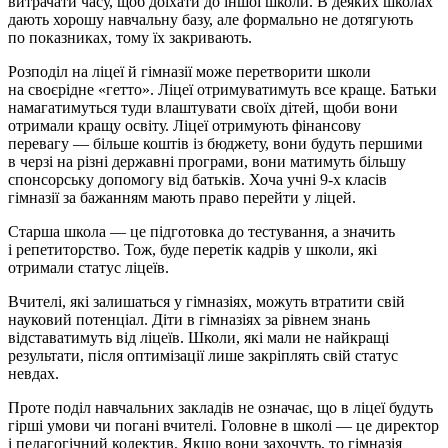
витрачати часу, щоб доїхати до іншої школи. В деяких школах
дають хорошу навчальну базу, але формально не дотягують
по показниках, тому їх закривають.
Розподіл на ліцеї й гімназії може перетворити школи
на своєрідне «гетто». Ліцеї отримуватимуть все краще. Батьки
намагатимуться туди влаштувати своїх дітей, щоби вони
отримали кращу освіту. Ліцеї отримують фінансову
перевагу — більше коштів із бюджету, вони будуть першими
в черзі на різні державні програми, вони матимуть більшу
спонсорську допомогу від батьків. Хоча учні 9-х класів
гімназії за бажанням мають право перейти у ліцей.
Старша школа — це підготовка до тестування, а значить
і репетиторство. Тож, буде перетік кадрів у школи, які
отримали статус ліцеїв.
Вчителі, які залишаться у гімназіях, можуть втратити свій
науковий потенціал. Діти в гімназіях за рівнем знань
відставатимуть від ліцеїв. Школи, які мали не найкращі
результати, після оптимізації лише закріплять свій статус
невдах.
Проте поділ навчальних закладів не означає, що в ліцеї будуть
гірші умови чи погані вчителі. Головне в школі — це директор
і педагогічний колектив. Якщо вони захочуть, то гімназія