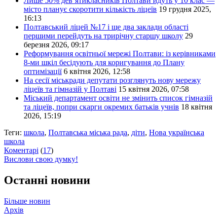
Лише 50% дев’ятикласників Полтави йдуть у 10 клас —
місто планує скоротити кількість ліцеїв
19 грудня 2025,
16:13
Полтавський ліцей №17 і ще два заклади області
першими перейдуть на трирічну старшу школу
29
березня 2026, 09:17
Реформування освітньої мережі Полтави: із керівниками
8-ми шкіл бесідують для коригування до Плану
оптимізації
6 квітня 2026, 12:58
На сесії міськради депутати розглянуть нову мережу
ліцеїв та гімназій у Полтаві
15 квітня 2026, 07:58
Міський департамент освіти не змінить список гімназій
та ліцеїв, попри скарги окремих батьків учнів
18 квітня
2026, 15:19
Теги:
школа
,
Полтавська міська рада
,
діти
,
Нова українська
школа
Коментарі
(
17
)
Вислови свою думку!
Останні новини
Більше новин
Архів