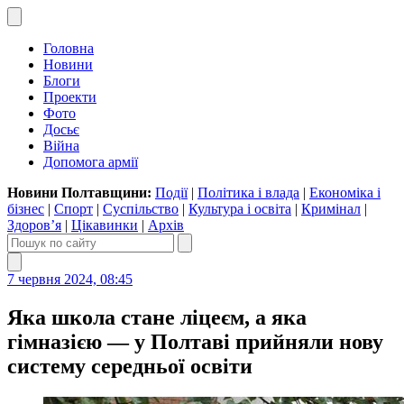
Головна
Новини
Блоги
Проекти
Фото
Досьє
Війна
Допомога армії
Новини Полтавщини:
Події
|
Політика і влада
|
Економіка і
бізнес
|
Спорт
|
Суспільство
|
Культура і освіта
|
Кримінал
|
Здоров’я
|
Цікавинки
|
Архів
7 червня 2024, 08:45
Яка школа стане ліцеєм, а яка
гімназією — у Полтаві прийняли нову
систему середньої освіти