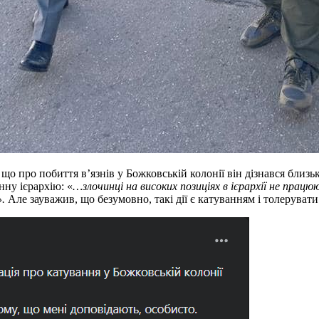
 що про побиття в’язнів у Божковській колонії він дізнався близ
нну ієрархію: «
…злочинці на високих позиціях в ієрархії не пра
».
Але зауважив, що безумовно, такі дії є катуванням і толерувати