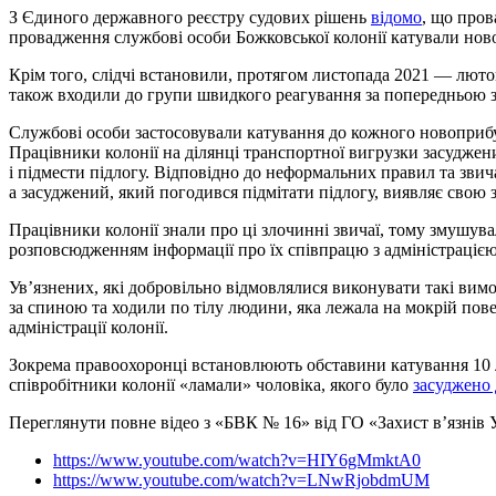
З Єдиного державного реєстру судових рішень
відомо
, що пров
провадження службові особи Божковської колонії катували нов
Крім того, слідчі встановили, протягом листопада 2021 — лютог
також входили до групи швидкого реагування за попередньою з
Службові особи застосовували катування до кожного новоприбу
Працівники колонії на ділянці транспортної вигрузки засуджени
і підмести підлогу. Відповідно до неформальних правил та звич
а засуджений, який погодився підмітати підлогу, виявляє свою з
Працівники колонії знали про ці злочинні звичаї, тому змушу
розповсюдженням інформації про їх співпрацю з адміністрацією
Ув’язнених, які добровільно відмовлялися виконувати такі вим
за спиною та ходили по тілу людини, яка лежала на мокрій по
адміністрації колонії.
Зокрема правоохоронці встановлюють обставини катування 10 л
співробітники колонії «ламали» чоловіка, якого було
засуджено 
Переглянути повне відео з «БВК № 16» від ГО «Захист в’язнів
https://www.youtube.com/watch?v=HIY6gMmktA0
https://www.youtube.com/watch?v=LNwRjobdmUM