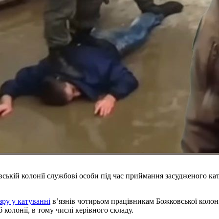
овській колонії службові особи під час приймання засудженого ка
зру у катуванні
в’язнів чотирьом працівникам Божковської колон
 колонії, в тому числі керівного складу.