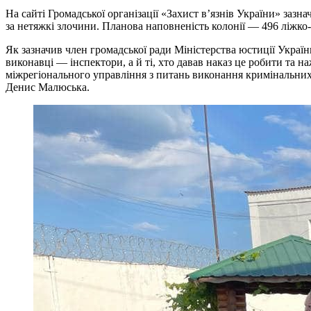
На сайті Громадської організації «Захист в’язнів України» заз
за нетяжкі злочини. Планова наповненість колонії — 496 ліжко
Як зазначив член громадської ради Міністерства юстиції Україн
виконавці — інспектори, а й ті, хто давав наказ це робити та 
міжрегіонального управління з питань виконання кримінальних 
Денис Малюська.