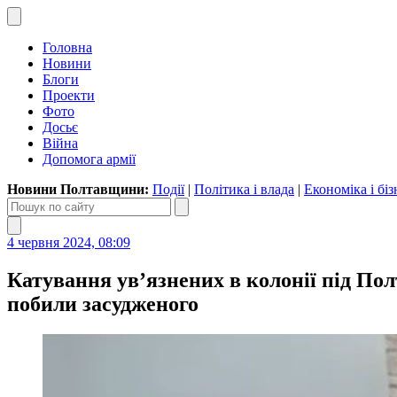
Головна
Новини
Блоги
Проекти
Фото
Досьє
Війна
Допомога армії
Новини Полтавщини:
Події
|
Політика і влада
|
Економіка і біз
4 червня 2024, 08:09
Катування ув’язнених в колонії під Пол
побили засудженого