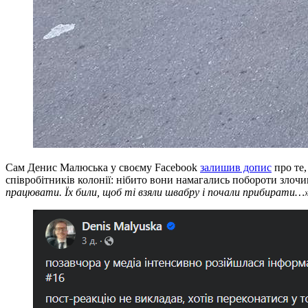
Сам Денис Малюська у своєму Facebook
залишив допис
про те,
співробітників колонії: нібито вони намагались побороти злочи
працювати. Їх били, щоб ті взяли швабру і почали прибирати…