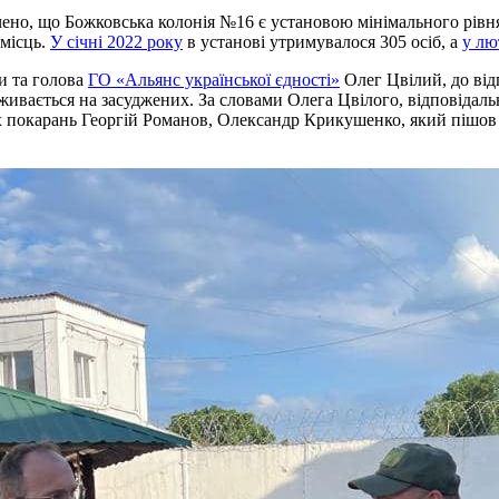
начено, що Божковська колонія №16 є установою мінімального рівн
-місць.
У січні 2022 року
в установі утримувалося 305 осіб, а
у лю
и та голова
ГО «Альянс української єдності»
Олег Цвілий, до відп
наживається на засуджених. За словами Олега Цвілого, відповідал
покарань Георгій Романов, Олександр Крикушенко, який пішов на