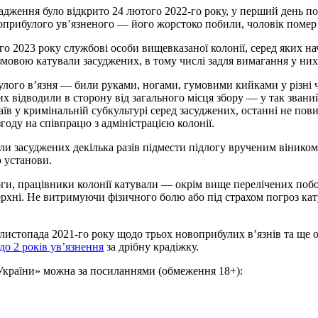
адження було відкрито 24 лютого 2022-го року, у перший день п
оприбулого ув’язненого — його жорстоко побили, чоловік помер 
о 2023 року службові особи вищевказаної колонії, серед яких на
мовою катували засуджених, в тому числі задля вимагання у ни
лого в’язня — били руками, ногами, гумовими кийками у різні ч
х відводили в сторону від загального місця збору — у так звани
аїв у кримінальній субкультурі серед засуджених, останні не пови
году на співпрацю з адміністрацією колонії.
вали засуджених декілька разів підмести підлогу врученим віни
 установи.
оги, працівники колонії катували — окрім вище перелічених побо
верхні. Не витримуючи фізичного болю або під страхом погроз к
истопада 2021-го року щодо трьох новоприбулих в’язнів та ще о
до 2 років ув’язнення
за дрібну крадіжку.
 України» можна за посиланнями (обмеження 18+):