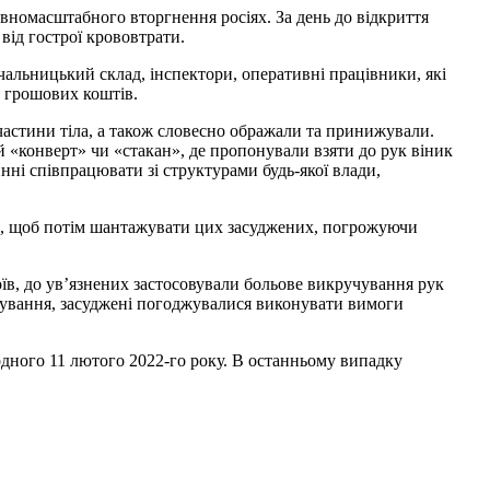
овномасштабного вторгнення росіях. За день до відкриття
від гострої крововтрати.
чальницький склад, інспектори, оперативні працівники, які
х грошових коштів.
астини тіла, а також словесно ображали та принижували.
й «конверт» чи «стакан», де пропонували взяти до рук віник
нні співпрацювати зі структурами будь-якої влади,
ком, щоб потім шантажувати цих засуджених, погрожуючи
їв, до ув’язнених застосовували больове викручування рук
атування, засуджені погоджувалися виконувати вимоги
дного 11 лютого 2022-го року. В останньому випадку