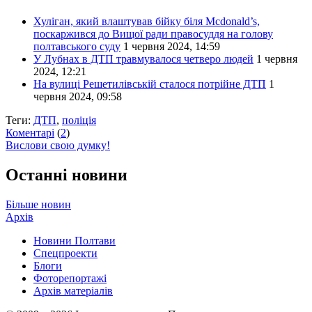
Хуліган, який влаштував бійку біля Mcdonald’s,
поскаржився до Вищої ради правосуддя на голову
полтавського суду
1 червня 2024, 14:59
У Лубнах в ДТП травмувалося четверо людей
1 червня
2024, 12:21
На вулиці Решетилівській сталося потрійне ДТП
1
червня 2024, 09:58
Теги:
ДТП
,
поліція
Коментарі
(
2
)
Вислови свою думку!
Останні новини
Більше новин
Архів
Новини Полтави
Спецпроекти
Блоги
Фоторепортажі
Архів матеріалів