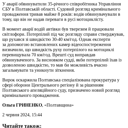
У аварії обвинуватили 35-річного співробітника Управління
СБУ в Полтавській області. Судовий розгляд кримінального
провадження тривав майже 8 років: водія обвинувачували в
тому, що він не надав переваги в русі мотоциклісту.
В момент аварії водій автівки був тверезим й працювали
світлофори. Потерпілий під час розгляду справи стверджував,
що рухався зі швидкістю 30-40 км/год. Однак експерти
за допомогою встановлених камер відеоспостереження
визначили, що швидкість руху потерпілого на мотоциклі
перевищувала 70 км/год. Врешті суд виправдав
обвинуваченого. За висновком судді, якби потерпілий їхав із
дозволеною швидкістю, то мав би можливість вчасно
загальмувати та уникнути зіткнення.
Вирок оскаржила Полтавська спеціалізована прокуратура у
сфері оборони Центрального регіону й за рішенням
Полтавського апеляційного суду, призначено новий розгляд
кримінального провадження.
Ольга ГРИНЕНКО
, «Полтавщина»
2 червня 2024, 15:44
Читайте також: