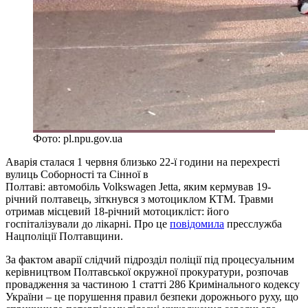
Фото: pl.npu.gov.ua
Аварія сталася 1 червня близько 22-ї години на перехресті
вулиць Соборності та Сінної в
Полтаві: автомобіль Volkswagen Jetta, яким кермував 19-
річний полтавець, зіткнувся з мотоциклом КТМ. Травми
отримав місцевий 18-річний мотоцикліст: його
госпіталізували до лікарні. Про це
повідомила
пресслужба
Нацполіції Полтавщини.
За фактом аварії слідчий підрозділ поліції під процесуальним
керівництвом Полтавської окружної прокуратури, розпочав
провадження за частиною 1 статті 286 Кримінального кодексу
України – це порушення правил безпеки дорожнього руху, що