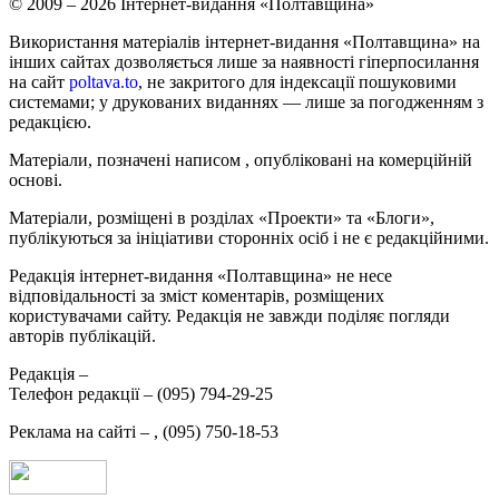
© 2009 – 2026 Інтернет-видання «Полтавщина»
Використання матеріалів інтернет-видання «Полтавщина» на
інших сайтах дозволяється лише за наявності гіперпосилання
на сайт
poltava.to
, не закритого для індексації пошуковими
системами; у друкованих виданнях — лише за погодженням з
редакцією.
Матеріали, позначені написом
, опубліковані на комерційній
основі.
Матеріали, розміщені в розділах «Проекти» та «Блоги»,
публікуються за ініціативи сторонніх осіб і не є редакційними.
Редакція інтернет-видання «Полтавщина» не несе
відповідальності за зміст коментарів, розміщених
користувачами сайту. Редакція не завжди поділяє погляди
авторів публікацій.
Редакція –
Телефон редакції –
(095) 794-29-25
Реклама на сайті –
,
(095) 750-18-53