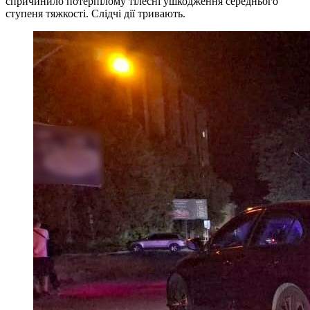
спричинило потерпілому тілесні ушкодження середнього
ступеня тяжкості. Слідчі дії тривають.