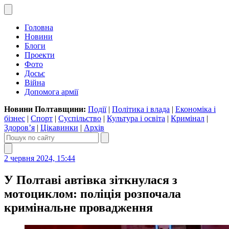
Головна
Новини
Блоги
Проекти
Фото
Досьє
Війна
Допомога армії
Новини Полтавщини:
Події
|
Політика і влада
|
Економіка і
бізнес
|
Спорт
|
Суспільство
|
Культура і освіта
|
Кримінал
|
Здоров’я
|
Цікавинки
|
Архів
2 червня 2024, 15:44
У Полтаві автівка зіткнулася з
мотоциклом: поліція розпочала
кримінальне провадження