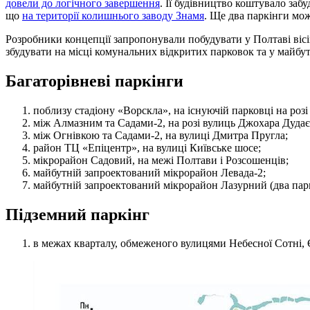
довели до логічного завершення
. Її будівництво коштувало за
що
на території колишнього заводу Знамя
. Ще два паркінги мо
Розробники концепції запропонували побудувати у Полтаві вісі
збудувати на місці комунальних відкритих парковок та у майбу
Багаторівневі паркінги
поблизу стадіону «Ворскла», на існуючій парковці на роз
між Алмазним та Садами-2, на розі вулиць Джохара Дудаєв
між Огнівкою та Садами-2, на вулиці Дмитра Пругла;
район ТЦ «Епіцентр», на вулиці Київське шосе;
мікрорайон Садовий, на межі Полтави і Розсошенців;
майбутній запроектований мікрорайон Левада-2;
майбутній запроектований мікрорайон Лазурний (два парк
Підземний паркінг
в межах кварталу, обмеженого вулицями Небесної Сотні, 