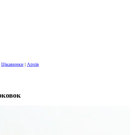
|
Цікавинки
|
Архів
рковок