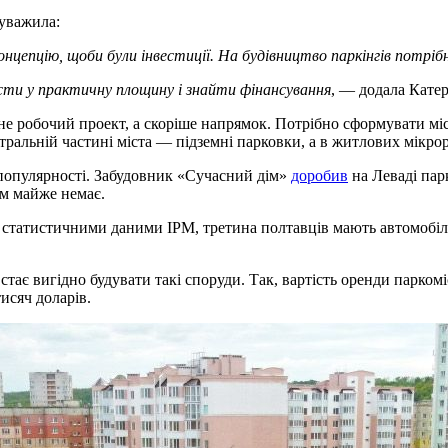
ауважила:
нцепцію, щоби були інвестиції. На будівництво паркінгів потрібн
ести у практичну площину і знайти фінансування
, — додала Кате
 робочий проект, а скоріше напрямок. Потрібно сформувати місь
ральній частині міста — підземні парковки, а в житлових мікрор
 популярності. Забудовник «Сучасний дім»
доробив
на Леваді пар
ам майже немає.
і статистичними даними ІРМ, третина полтавців мають автомобілі.
стає вигідно будувати такі споруди. Так, вартість оренди паркомі
исяч доларів.