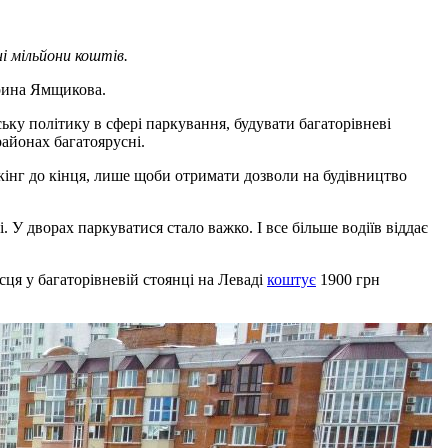
і мільйони коштів.
рина Ямщикова.
ку політику в сфері паркування, будувати багаторівневі
айонах багатоярусні.
кінг до кінця, лише щоби отримати дозволи на будівництво
 У дворах паркуватися стало важко. І все більше водіїв віддає
сця у багаторівневій стоянці на Леваді
коштує
1900 грн