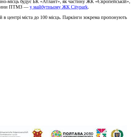
шино-місць будує БК «Атлант», як частину ЖК «Європейській»,
астини ПТМЗ —
у майбутньому ЖК Citypark
.
й в центрі міста до 100 місць. Паркінги зокрема пропонують