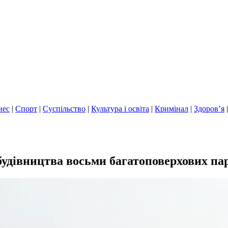
нес
|
Спорт
|
Суспільство
|
Культура і освіта
|
Кримінал
|
Здоров’я
будівництва восьми багатоповерхових па