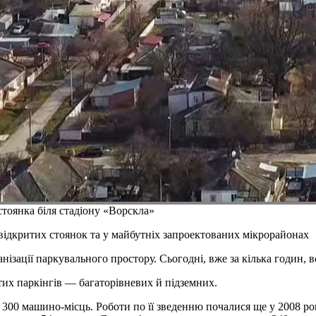
стоянка біля стадіону «Ворскла»
відкритих стоянок та у майбутніх запроектованих мікрорайонах
ізації паркувального простору. Сьогодні, вже за кілька годин, во
их паркінгів — багаторівневих й підземних.
300 машино-місць. Роботи по її зведенню почалися ще у 2008 році