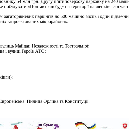
будовнику 54 млн грн. Другу п’ятиповерхову парковку на 240 ма
же побудувати «Полтавтрансбуд» на території павленківської ч
м багаторівневих паркінгів до 500 машино-місць і один підземни
тніх запроектованих мікрорайонах:
і вулиць Майдан Незалежності та Театральної;
а і вулиці Героїв АТО;
інги);
Європейська, Пилипа Орлика та Конституції;