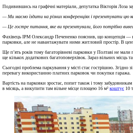
Подивившись на графічні матеріали, депутатка Вікторія Лоза з
— Ми маємо їздити на різних конференціях і презентувати цю ко
— Це гостре питання, яке ви презентували, його потрібно вив
Фахівець ІРМ Олександр Печененко пояснив, що концепція — не
парковки, але не навантажувати ними житловий простір. В цент
Ще п’ять років тому багаторівневі парковки у Полтаві не мали
ще кількох додаткових багатоповерхівок. Зараз вільних місць т
Сьогодні проблема паркування у місті стає гострішою. Згідно з
перевагу використанню платних парковок чи покупки гаража.
Вартість на парковки зростає, попит також і тому забудовникам 
в місяць, а викупити там вільне місце площею 16 м²
коштує
10 т