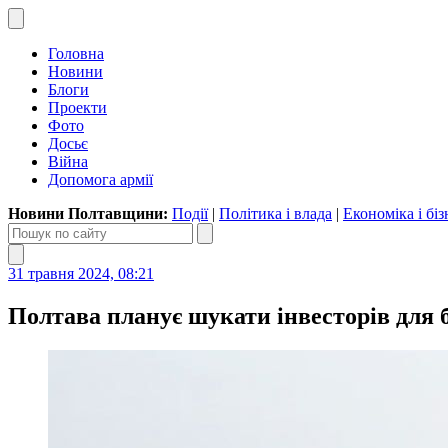
Головна
Новини
Блоги
Проекти
Фото
Досьє
Війна
Допомога армії
Новини Полтавщини:
Події
|
Політика і влада
|
Економіка і біз
31 травня 2024, 08:21
Полтава планує шукати інвесторів для 