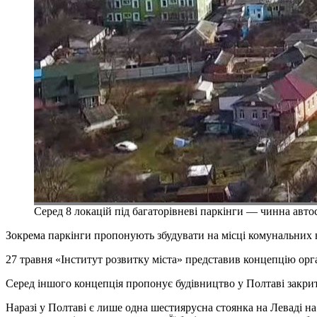
Серед 8 локацій під багаторівневі паркінги — чинна авто
Зокрема паркінги пропонують збудувати на місці комунальних 
27 травня «Інститут розвитку міста» представив концепцію орган
Серед іншого концепція пропонує будівництво у Полтаві закрит
Наразі у Полтаві є лише одна шестиярусна стоянка на Леваді на 