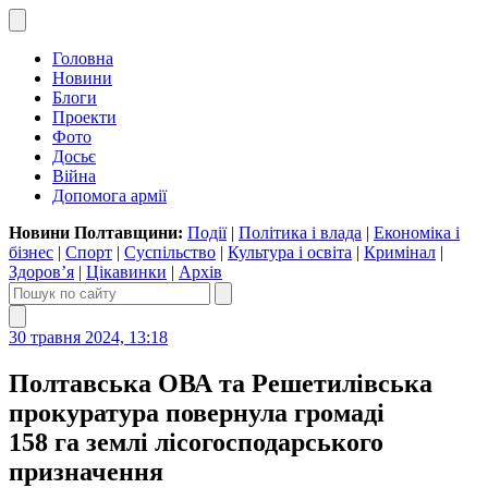
Головна
Новини
Блоги
Проекти
Фото
Досьє
Війна
Допомога армії
Новини Полтавщини:
Події
|
Політика і влада
|
Економіка і
бізнес
|
Спорт
|
Суспільство
|
Культура і освіта
|
Кримінал
|
Здоров’я
|
Цікавинки
|
Архів
30 травня 2024, 13:18
Полтавська ОВА та Решетилівська
прокуратура повернула громаді
158 га землі лісогосподарського
призначення