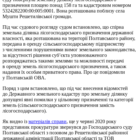
призначення площею понад 158 га та кадастровим номером
5324282200:00:005:0001. Вона розташована поблизу села
Мушти Решетилівської громади.
Під час судового розгляду судом встановлено, що спірна
земельна ділянка лісогосподарського призначення державної
власності, яка розташована на території Полтавського району,
передана в оренду сільськогосподарському підприємству
з численними порушеннями вимог земельного законодавства,
за відсутності рішення суб’єкта уповноваженого
розпоряджатись такими землями та можливості передачі
в оренду земель лісогосподарського призначення, а також
надання їх особам приватного права. Про це повідомили
у Полтавській ОВА.
Поряд з цим встановлено, що під час внесення відомостей
до Державного земельного кадастру про земельну ділянку
допущені явні помилки у цільовому призначенні та категорії
земель (сільськогосподарського призначення замість
лісогосподарського).
Як видно із
матеріалів справи
, ще у червні 2020 року
представник прокуратури звернувся до Господарського суду
Полтавської області з позовом до Решетилівської районної
державної адміністрації Полтавської області та ТОВ