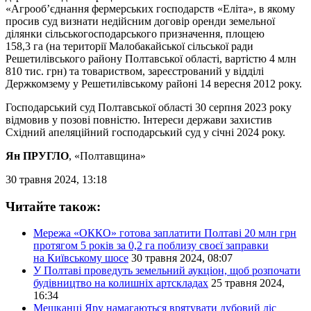
«Агрооб’єднання фермерських господарств «Еліта», в якому
просив суд визнати недійсним договір оренди земельної
ділянки сільськогосподарського призначення, площею
158,3 га (на території Малобакайської сільської ради
Решетилівського району Полтавської області, вартістю 4 млн
810 тис. грн) та товариством, зареєстрований у відділі
Держкомзему у Решетилівському районі 14 вересня 2012 року.
Господарський суд Полтавської області 30 серпня 2023 року
відмовив у позові повністю. Інтереси держави захистив
Східний апеляційний господарський суд у січні 2024 року.
Ян ПРУГЛО
, «Полтавщина»
30 травня 2024, 13:18
Читайте також:
Мережа «ОККО» готова заплатити Полтаві 20 млн грн
протягом 5 років за 0,2 га поблизу своєї заправки
на Київському шосе
30 травня 2024, 08:07
У Полтаві проведуть земельний аукціон, щоб розпочати
будівництво на колишніх артскладах
25 травня 2024,
16:34
Мешканці Яру намагаються врятувати дубовий ліс