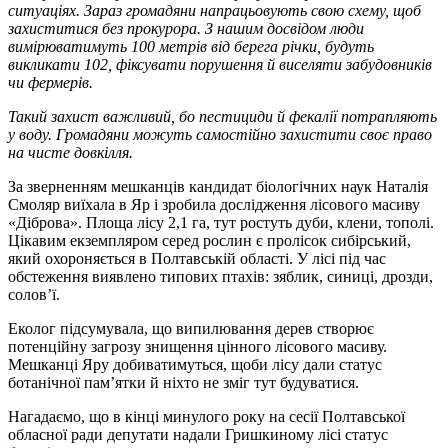
ситуаціях. Зараз громадяни напрацьовують свою схему, щоб
захиститися без прокурора. З нашим досвідом люди
вимірюватимуть 100 метрів від берега річки, будуть
викликати 102, фіксувати порушення й виселяти забудовників
чи фермерів.
Такий захист важливий, бо пестициди й фекалії потрапляють
у воду. Громадяни можуть самостійно захистити своє право
на чисте довкілля.
За зверненням мешканців кандидат біологічних наук Наталія
Смоляр виїхала в Яр і зробила дослідження лісового масиву
«Діброва». Площа лісу 2,1 га, тут ростуть дуби, клени, тополі.
Цікавим екземпляром серед рослин є пролісок сибірський,
який охороняється в Полтавській області. У лісі під час
обстеження виявлено типових птахів: зяблик, синиці, дрозди,
солов’ї.
Еколог підсумувала, що випилювання дерев створює
потенційну загрозу знищення цінного лісового масиву.
Мешканці Яру добиватимуться, щоби лісу дали статус
ботанічної пам’ятки й ніхто не зміг тут будуватися.
Нагадаємо, що в кінці минулого року на сесії Полтавської
обласної ради депутати надали Гришкиному лісі статус