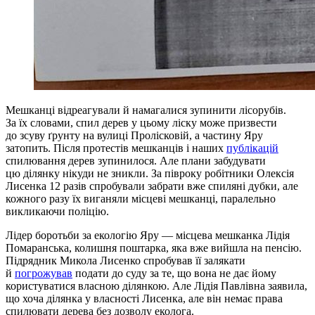
Мешканці відреагували й намагалися зупинити лісорубів.
За їх словами, спил дерев у цьому ліску може призвести
до зсуву ґрунту на вулиці Пролісковій, а частину Яру
затопить. Після протестів мешканців і наших
публікацій
спилювання дерев зупинилося. Але плани забудувати
цю ділянку нікуди не зникли. За півроку робітники Олексія
Лисенка 12 разів спробували забрати вже спиляні дубки, але
кожного разу їх виганяли місцеві мешканці, паралельно
викликаючи поліцію.
Лідер боротьби за екологію Яру — місцева мешканка Лідія
Помаранська, колишня поштарка, яка вже вийшла на пенсію.
Підрядник Микола Лисенко спробував її залякати
й
погрожував
подати до суду за те, що вона не дає йому
користуватися власною ділянкою. Але Лідія Павлівна заявила,
що хоча ділянка у власності Лисенка, але він немає права
спилювати дерева без дозволу еколога.