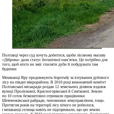
Полтавці через суд хочуть добитися, щоби лісовому масиву
«Діброва» дали статус ботанічної пам’ятки. Це потрібно для
того, щоб ніхто не зміг спиляти дуби й побудувати там
будинки
Мешканці Яру продовжують боротьбу за існування дубового
лісу на півдні мікрорайону. В 2010 році виконавчий комітет
Полтавської міськради роздав 12 земельних ділянок вздовж
вулиці Проліскової, Красногорівської й Святкової. Землю
по 10 соток безкоштовно отримали працівники
Шевченківської райради, чиновники земуправління, тощо.
Протягом років на території лісу нічого не робилося,
і мешканці селища навіть не підозрювали, що цю землю