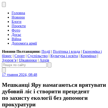
Головна
Новини
Блоги
Проекти
Фото
Досьє
Війна
Допомога армії
Новини Полтавщини:
Події
|
Політика і влада
|
Економіка і
бізнес
|
Спорт
|
Суспільство
|
Культура і освіта
|
Кримінал
|
Здоров’я
|
Цікавинки
|
Архів
17 травня 2024, 08:48
Мешканці Яру намагаються врятувати
дубовий ліс і створити прецедент
по захисту екології без допомоги
прокуратури