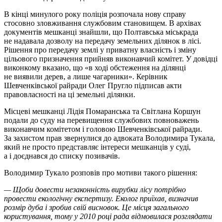
В кінці минулого року поліція розпочала нову справу
стосовно зловживання службовим становищем. В архівах
документів мешканці знайшли, що Полтавська міськрада
не надавала дозволу на передачу земельних ділянок в лісі.
Рішення про передачу землі у приватну власність і зміну
цільового призначення прийняв виконавчий комітет. У довідці
виконкому вказано, що «в ході обстеження на ділянці
не виявили дерев, а лише чагарники». Керівник
Шевченківської райради Олег Пругло підписав акти
правовласності на ці земельні ділянки.
Місцеві мешканці Лідія Помаранська та Світлана Коршун
подали до суду на перевищення службових повноважень
виконавчим комітетом і головою Шевченківської райради.
За захистом прав звернулися до адвоката Володимира Тукала,
який не просто представляє інтереси мешканців у суді,
а і доєднався до списку позивачів.
Володимир Тукало розповів про мотиви такого рішення:
— Щоби довести незаконність вирубки лісу потрібно
провести екологічну експертизу. Еколог приїхав, визначив
розмір дуба і зробив свій висновок. Це місця загального
користування, тому у 2010 році рада відмовилася розглядати