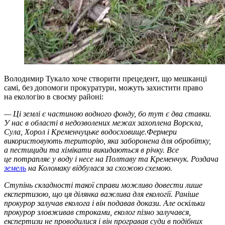
Володимир Тукало хоче створити прецедент, що мешканці
самі, без допомоги прокуратури, можуть захистити право
на екологію в своєму районі:
— Ці землі є частиною водного фонду, бо тут є два ставки.
У нас в області в недозволених межах захоплена Ворскла,
Сула, Хорол і Кременчуцьке водосховище.Фермери
використовують територію, яка заборонена для обробітку,
а пестициди та хімікати викидаються в річку. Все
це потрапляє у воду і несе на Полтаву та Кременчук. Роздача
земель
на Коломаку відбулася за схожою схемою.
Ступінь складності такої справи можливо довести лише
експертизою, що ця ділянка важлива для екології. Раніше
прокурор залучав еколога і він подавав докази. Але оскільки
прокурор зловживав строками, еколог пізно залучався,
експертизи не проводилися і він програвав суди в подібних