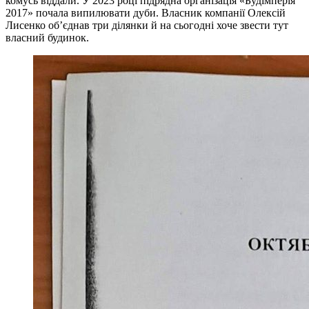
комусь віддали. У 2023 році підрядна організація «Будімперія
2017» почала випилювати дуби. Власник компанії Олексій
Лисенко об’єднав три ділянки й на сьогодні хоче звести тут
власний будинок.