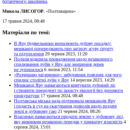
ботанічного заказника
.
Микола ЛИСОГОР
, «Полтавщина»
17 травня 2024, 08:48
Матеріали по темі:
В Яру будівельники випилюють дубову посадку:
мешканці попереджають про загрозу зсуву ґрунту
та підтоплення
29 червня 2023, 11:20
Поліція відкрила провадження щодо незаконного
спилювання дубів у Яру, але знищення дерев
не зупинилося
6 липня 2023, 11:54
«Розчищаю чагарники»: забудовник пояснив для чого
спилює столітні дуби у Яру
14 вересня 2023, 14:29
Мешканці Яру намагаються врятувати дубовий ліс
і створити прецедент по захисту екології без допомоги
прокуратури
17 травня 2024, 08:48
Полтавська міська рада підтримала мешканців Яру
і подасть в суд на скасування дозволів щодо роздачі
землі в дубовому гаю
21 червня 2024, 08:26
Власники намагаються продати землю у дубовому лісі,
яку виконком незаконно передав у приватну власність
4
серпня 2024, 15:01