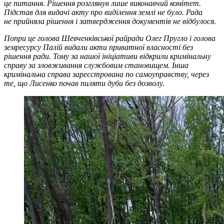
це питання. Рішення розглянув лише виконавчий комітет.
Підстав для видачі акту про виділення землі не було. Рада
не прийняла рішення і затвердження документів не відбулося.
Попри це голова Шевченківської райради Олег Пругло і голова
земресурсу Палій видали акти приватної власності без
рішення ради. Тому за нашої ініціативи відкрили кримінальну
справу за зловживання службовим становищем. Інша
кримінальна справа зареєстрована по самоуправству, через
те, що Лисенко почав пиляти дуби без дозволу.