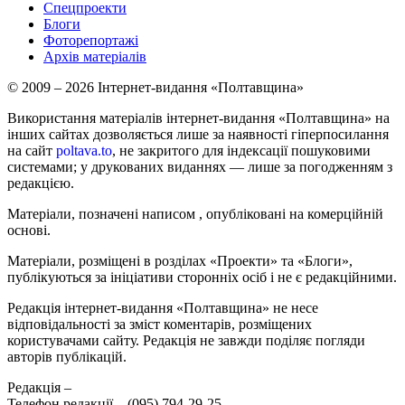
Спецпроекти
Блоги
Фоторепортажі
Архів матеріалів
© 2009 – 2026 Інтернет-видання «Полтавщина»
Використання матеріалів інтернет-видання «Полтавщина» на
інших сайтах дозволяється лише за наявності гіперпосилання
на сайт
poltava.to
, не закритого для індексації пошуковими
системами; у друкованих виданнях — лише за погодженням з
редакцією.
Матеріали, позначені написом
, опубліковані на комерційній
основі.
Матеріали, розміщені в розділах «Проекти» та «Блоги»,
публікуються за ініціативи сторонніх осіб і не є редакційними.
Редакція інтернет-видання «Полтавщина» не несе
відповідальності за зміст коментарів, розміщених
користувачами сайту. Редакція не завжди поділяє погляди
авторів публікацій.
Редакція –
Телефон редакції –
(095) 794-29-25