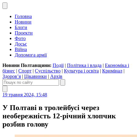
Головна
Новини
Блоги
Проекти
Фото
Досьє
Війна
Допомога армії
Новини Полтавщини:
Події
|
Політика і влада
|
Економіка і
бізнес
|
Спорт
|
Суспільство
|
Культура і освіта
|
Кримінал
|
Здоров’я
|
Цікавинки
|
Архів
19 травня 2024, 15:48
У Полтаві в тролейбусі через
необережність 12-річний хлопчик
розбив голову