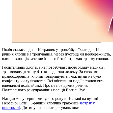
Подія сталася вдень 19 травня: у тролейбусі їхали два 12-
річних хлопці на тренування. Через пустощі чи необережність,
один із хлопців зачепив іншого й той отримав травму голови.
Госпіталізації хлопець не потребував: після огляду медиків,
травмовану дитину батьки відвезли додому. За словами
правоохоронців, хлопці товаришують і між ними не було
конфлікту чи хуліганства. Всі обставини події встановлять
ювенальні поліцейські. Про це повідомив речник
Полтавського райуправління поліції Василь Зуб.
Нагадаємо, у серпні минулого року в Полтаві на вулиці
Небесної Сотні, 5-річний хлопчик граючись
застряг у
поштоматі
. Дитину визволяли рятувальники.