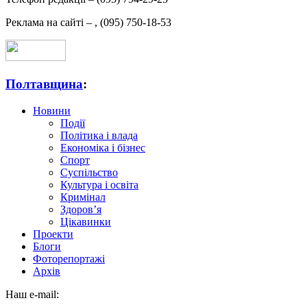
Реклама на сайті –
,
(095) 750-18-53
Полтавщина
:
Новини
Події
Політика і влада
Економіка і бізнес
Спорт
Суспільство
Культура і освіта
Кримінал
Здоров’я
Цікавинки
Проекти
Блоги
Фоторепортажі
Архів
Наш e-mail: