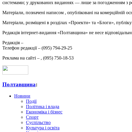
системами; у друкованих виданнях — лише за погодженням з р
Матеріали, позначені написом
, опубліковані на комерційній ос
Матеріали, розміщені в розділах «Проекти» та «Блоги», публікую
Редакція інтернет-видання «Полтавщина» не несе відповідальнос
Редакція –
Телефон редакції –
(095) 794-29-25
Реклама на сайті –
,
(095) 750-18-53
Полтавщина
:
Новини
Події
Політика і влада
Економіка і бізнес
Спорт
Суспільство
Культура і освіта