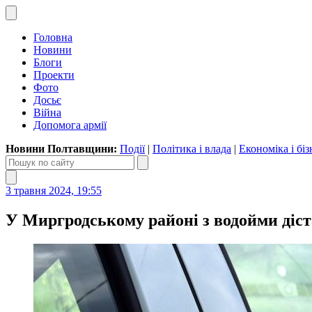
Головна
Новини
Блоги
Проекти
Фото
Досьє
Війна
Допомога армії
Новини Полтавщини:
Події
|
Політика і влада
|
Економіка і біз
3 травня 2024, 19:55
У Миргродському районі з водойми діста