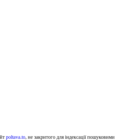
айт
poltava.to
, не закритого для індексації пошуковими