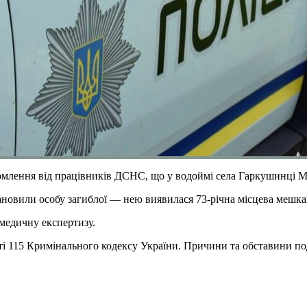
ідомлення від працівників ДСНС, що у водоймі села Гаркушинці 
новили особу загиблої — нею виявилася 73-річна місцева мешканк
-медичну експертизу.
і 115 Кримінального кодексу України. Причини та обставини поді