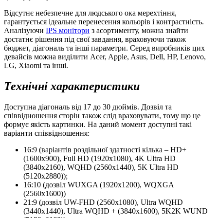
Відсутнє небезпечне для людського ока мерехтіння,
гарантується ідеальне перенесення кольорів і контрастність.
Аналізуючи
IPS монітори
з асортименту, можна знайти
достатнє рішення під свої завдання, враховуючи також
бюджет, діагональ та інші параметри. Серед виробників цих
девайсів можна виділити Acer, Apple, Asus, Dell, HP, Lenovo,
LG, Xiaomi та інші.
Технічні характеристики
Доступна діагональ від 17 до 30 дюймів. Дозвіл та
співвідношення сторін також слід враховувати, тому що це
формує якість картинки. На даний момент доступні такі
варіанти співвідношення:
16:9 (варіантів роздільної здатності кілька – HD+
(1600x900), Full HD (1920x1080), 4K Ultra HD
(3840x2160), WQHD (2560x1440), 5K Ultra HD
(5120x2880));
16:10 (дозвіл WUXGA (1920x1200), WQXGA
(2560x1600))
21:9 (дозвіл UW-FHD (2560x1080), Ultra WQHD
(3440x1440), Ultra WQHD + (3840x1600), 5K2K WUND