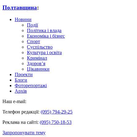
Полтавщина
:
Новини
Події
Політика і влада
Економіка і бізнес
Спорт
Суспільство
Культура і освіта
Кримінал
Здоров’я
Цікавинки
Проекти
Блоги
Фоторепортажі
Архів
Наш e-mail:
Телефон редакції:
(095) 794-29-25
Реклама на сайті:
(095) 750-18-53
Запропонувати тему