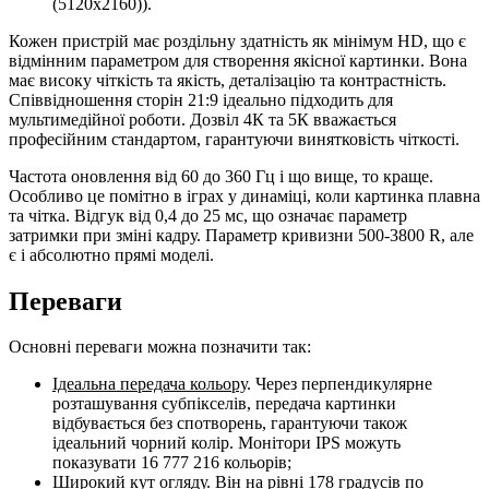
(5120x2160)).
Кожен пристрій має роздільну здатність як мінімум HD, що є
відмінним параметром для створення якісної картинки. Вона
має високу чіткість та якість, деталізацію та контрастність.
Співвідношення сторін 21:9 ідеально підходить для
мультимедійної роботи. Дозвіл 4К та 5К вважається
професійним стандартом, гарантуючи винятковість чіткості.
Частота оновлення від 60 до 360 Гц і що вище, то краще.
Особливо це помітно в іграх у динаміці, коли картинка плавна
та чітка. Відгук від 0,4 до 25 мс, що означає параметр
затримки при зміні кадру. Параметр кривизни 500-3800 R, але
є і абсолютно прямі моделі.
Переваги
Основні переваги можна позначити так:
Ідеальна передача кольору
. Через перпендикулярне
розташування субпікселів, передача картинки
відбувається без спотворень, гарантуючи також
ідеальний чорний колір. Монітори IPS можуть
показувати 16 777 216 кольорів;
Широкий кут огляду
. Він на рівні 178 градусів по