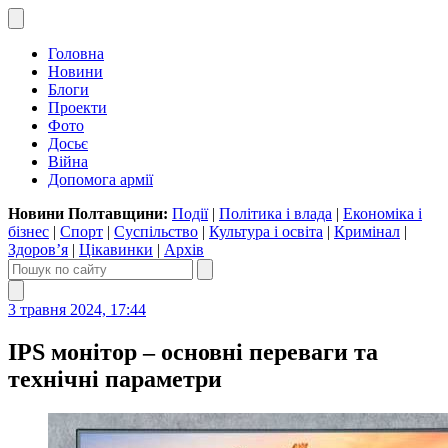
Головна
Новини
Блоги
Проекти
Фото
Досьє
Війна
Допомога армії
Новини Полтавщини:
Події
|
Політика і влада
|
Економіка і
бізнес
|
Спорт
|
Суспільство
|
Культура і освіта
|
Кримінал
|
Здоров’я
|
Цікавинки
|
Архів
3 травня 2024, 17:44
IPS монітор – основні переваги та
технічні параметри