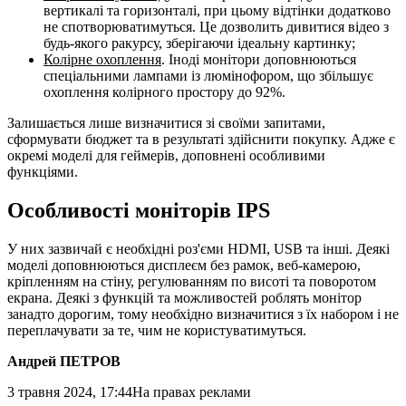
вертикалі та горизонталі, при цьому відтінки додатково
не спотворюватимуться. Це дозволить дивитися відео з
будь-якого ракурсу, зберігаючи ідеальну картинку;
Колірне охоплення
. Іноді монітори доповнюються
спеціальними лампами із люмінофором, що збільшує
охоплення колірного простору до 92%.
Залишається лише визначитися зі своїми запитами,
сформувати бюджет та в результаті здійснити покупку. Адже є
окремі моделі для геймерів, доповнені особливими
функціями.
Особливості моніторів IPS
У них зазвичай є необхідні роз'єми HDMI, USB та інші. Деякі
моделі доповнюються дисплеєм без рамок, веб-камерою,
кріпленням на стіну, регулюванням по висоті та поворотом
екрана. Деякі з функцій та можливостей роблять монітор
занадто дорогим, тому необхідно визначитися з їх набором і не
переплачувати за те, чим не користуватимуться.
Андрей ПЕТРОВ
3 травня 2024, 17:44
На правах реклами