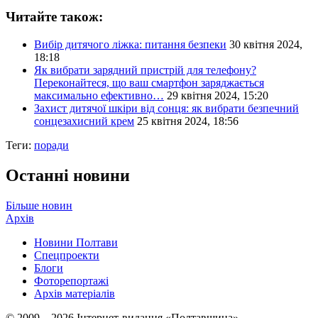
Читайте також:
Вибір дитячого ліжка: питання безпеки
30 квітня 2024,
18:18
Як вибрати зарядний пристрій для телефону?
Переконайтеся, що ваш смартфон заряджається
максимально ефективно…
29 квітня 2024, 15:20
Захист дитячої шкіри від сонця: як вибрати безпечний
сонцезахисний крем
25 квітня 2024, 18:56
Теги:
поради
Останні новини
Більше новин
Архів
Новини Полтави
Спецпроекти
Блоги
Фоторепортажі
Архів матеріалів
© 2009 – 2026 Інтернет-видання «Полтавщина»