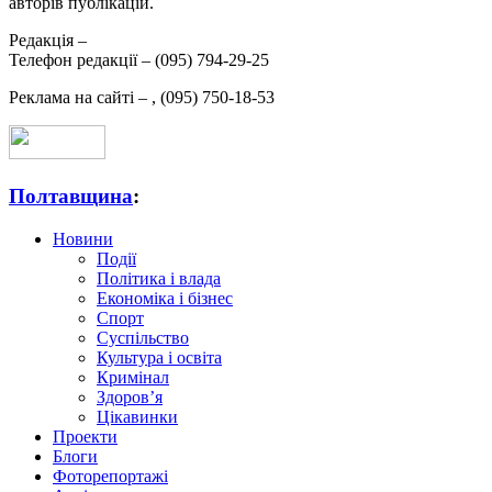
авторів публікацій.
Редакція –
Телефон редакції –
(095) 794-29-25
Реклама на сайті –
,
(095) 750-18-53
Полтавщина
:
Новини
Події
Політика і влада
Економіка і бізнес
Спорт
Суспільство
Культура і освіта
Кримінал
Здоров’я
Цікавинки
Проекти
Блоги
Фоторепортажі