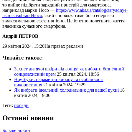
то вийде підібрати зарядний пристрій для смартфона,
наприклад марки Hoco —
https://www.aks.ua/catalog/zaryadnye-
ustroistva/brand/hoco
, який споряджатиме його енергією
з максимальною ефективністю. Це істотно полегшить життя
власника сучасного смартфона.
Андрій ПЕТРОВ
29 квітня 2024, 15:20
На правах реклами
Читайте також:
Захист дитячої шкіри від сонця: як вибрати безпечний
сонцезахисний крем
25 квітня 2024, 18:56
Ноутбуки: параметри вибору та особливості
використання
21 квітня 2024, 19:29
Як вибрати ідеальний холодильник для вашої кухні
18
квітня 2024, 19:06
Теги:
поради
Останні новини
Більше новин