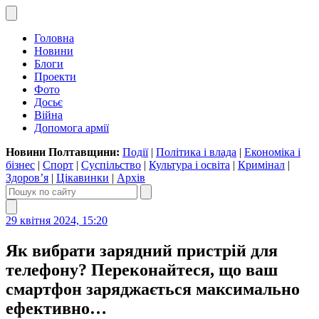
Головна
Новини
Блоги
Проекти
Фото
Досьє
Війна
Допомога армії
Новини Полтавщини:
Події
|
Політика і влада
|
Економіка і
бізнес
|
Спорт
|
Суспільство
|
Культура і освіта
|
Кримінал
|
Здоров’я
|
Цікавинки
|
Архів
29 квітня 2024, 15:20
Як вибрати зарядний пристрій для
телефону? Переконайтеся, що ваш
смартфон заряджається максимально
ефективно…