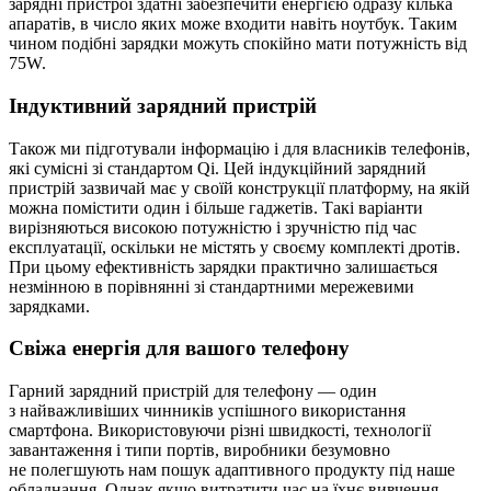
зарядні пристрої здатні забезпечити енергією одразу кілька
апаратів, в число яких може входити навіть ноутбук. Таким
чином подібні зарядки можуть спокійно мати потужність від
75W.
Індуктивний зарядний пристрій
Також ми підготували інформацію і для власників телефонів,
які сумісні зі стандартом Qi. Цей індукційний зарядний
пристрій зазвичай має у своїй конструкції платформу, на якій
можна помістити один і більше гаджетів. Такі варіанти
вирізняються високою потужністю і зручністю під час
експлуатації, оскільки не містять у своєму комплекті дротів.
При цьому ефективність зарядки практично залишається
незмінною в порівнянні зі стандартними мережевими
зарядками.
Свіжа енергія для вашого телефону
Гарний зарядний пристрій для телефону — один
з найважливіших чинників успішного використання
смартфона. Використовуючи різні швидкості, технології
завантаження і типи портів, виробники безумовно
не полегшують нам пошук адаптивного продукту під наше
обладнання. Однак якщо витратити час на їхнє вивчення,