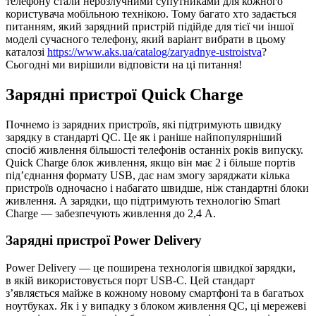
телефону стали нерозлучними супутниками для кожного
користувача мобільною технікою. Тому багато хто задається
питанням, який зарядний пристрій підійде для тієї чи іншої
моделі сучасного телефону, який варіант вибрати в цьому
каталозі
https://www.aks.ua/catalog/zaryadnye-ustroistva
?
Сьогодні ми вирішили відповісти на ці питання!
Зарядні пристрої Quick Charge
Почнемо із зарядних пристроїв, які підтримують швидку
зарядку в стандарті QC. Це як і раніше найпопулярніший
спосіб живлення більшості телефонів останніх років випуску.
Quick Charge блок живлення, якщо він має 2 і більше портів
під’єднання формату USB, дає нам змогу заряджати кілька
пристроїв одночасно і набагато швидше, ніж стандартні блоки
живлення. А зарядки, що підтримують технологію Smart
Charge — забезпечують живлення до 2,4 А.
Зарядні пристрої Power Delivery
Power Delivery — це поширена технологія швидкої зарядки,
в якій використовується порт USB-C. Цей стандарт
з’являється майже в кожному новому смартфоні та в багатьох
ноутбуках. Як і у випадку з блоком живлення QC, ці мережеві