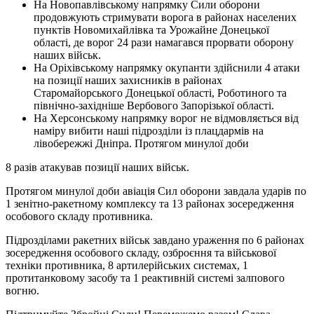
На Новопавлівському напрямку Сили оборони
продовжують стримувати ворога в районах населених
пунктів Новомихайлівка та Урожайне Донецької
області, де ворог 24 рази намагався прорвати оборону
наших військ.
На Оріхівському напрямку окупанти здійснили 4 атаки
на позиції наших захисників в районах
Старомайорського Донецької області, Роботиного та
північно-західніше Вербового Запорізької області.
На Херсонському напрямку ворог не відмовляється від
наміру вибити наші підрозділи із плацдармів на
лівобережжі Дніпра. Протягом минулої доби
8 разів атакував позиції наших військ.
Протягом минулої доби авіація Сил оборони завдала ударів по
1 зенітно-ракетному комплексу та 13 районах зосередження
особового складу противника.
Підрозділами ракетних військ завдано ураження по 6 районах
зосередження особового складу, озброєння та військової
техніки противника, 8 артилерійських системах, 1
протитанковому засобу та 1 реактивній системі залпового
вогню.