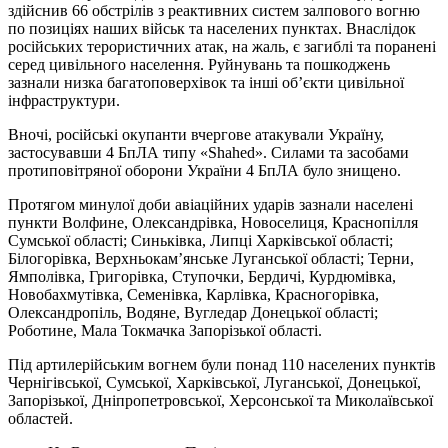
здійснив 66 обстрілів з реактивних систем залпового вогню
по позиціях наших військ та населених пунктах. Внаслідок
російських терористичних атак, на жаль, є загиблі та поранені
серед цивільного населення. Руйнувань та пошкоджень
зазнали низка багатоповерхівок та інші об’єкти цивільної
інфраструктури.
Вночі, російські окупанти вчергове атакували Україну,
застосувавши 4 БпЛА типу «Shahed». Силами та засобами
протиповітряної оборони України 4 БпЛА було знищено.
Протягом минулої доби авіаційних ударів зазнали населені
пункти Волфине, Олександрівка, Новоселиця, Краснопілля
Сумської області; Синьківка, Липці Харківської області;
Білогорівка, Верхньокам’янське Луганської області; Терни,
Ямполівка, Григорівка, Ступочки, Бердичі, Курдюмівка,
Новобахмутівка, Семенівка, Карлівка, Красногорівка,
Олександропіль, Водяне, Вугледар Донецької області;
Роботине, Мала Токмачка Запорізької області.
Під артилерійським вогнем були понад 110 населених пунктів
Чернігівської, Сумської, Харківської, Луганської, Донецької,
Запорізької, Дніпропетровської, Херсонської та Миколаївської
областей.