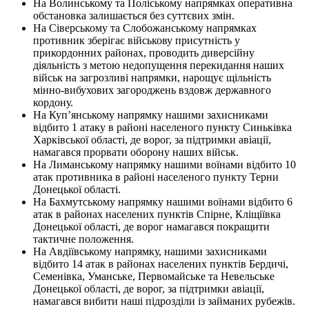
На Волинському та Поліському напрямках оперативна
обстановка залишається без суттєвих змін.
На Сіверському та Слобожанському напрямках
противник зберігає військову присутність у
прикордонних районах, проводить диверсійну
діяльність з метою недопущення перекидання наших
військ на загрозливі напрямки, нарощує щільність
мінно-вибухових загороджень вздовж державного
кордону.
На Куп’янському напрямку нашими захисниками
відбито 1 атаку в районі населеного пункту Синьківка
Харківської області, де ворог, за підтримки авіації,
намагався прорвати оборону наших військ.
На Лиманському напрямку нашими воїнами відбито 10
атак противника в районі населеного пункту Терни
Донецької області.
На Бахмутському напрямку нашими воїнами відбито 6
атак в районах населених пунктів Спірне, Кліщіївка
Донецької області, де ворог намагався покращити
тактичне положення.
На Авдіївському напрямку, нашими захисниками
відбито 14 атак в районах населених пунктів Бердичі,
Семенівка, Уманське, Первомайське та Невельське
Донецької області, де ворог, за підтримки авіації,
намагався вибити наші підрозділи із займаних рубежів.