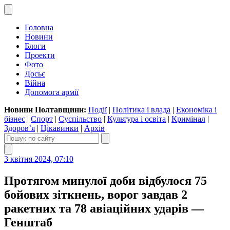
Головна
Новини
Блоги
Проекти
Фото
Досьє
Війна
Допомога армії
Новини Полтавщини:
Події
|
Політика і влада
|
Економіка і
бізнес
|
Спорт
|
Суспільство
|
Культура і освіта
|
Кримінал
|
Здоров’я
|
Цікавинки
|
Архів
3 квітня 2024, 07:10
Протягом минулої доби відбулося 75
бойових зіткнень, ворог завдав 2
ракетних та 78 авіаційних ударів —
Генштаб