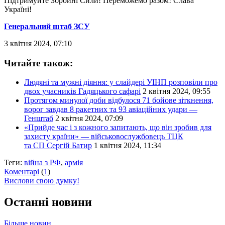
Підтримуйте Збройні Сили! Переможемо разом! Слава
Україні!
Генеральний штаб ЗСУ
3 квітня 2024, 07:10
Читайте також:
Людяні та мужні діяння: у слайдері УІНП розповіли про
двох учасників Гадяцького сафарі
2 квітня 2024, 09:55
Протягом минулої доби відбулося 71 бойове зіткнення,
ворог завдав 8 ракетних та 93 авіаційних удари —
Генштаб
2 квітня 2024, 07:09
«Прийде час і з кожного запитають, що він зробив для
захисту країни» — військовослужбовець ТЦК
та СП Сергій Батир
1 квітня 2024, 11:34
Теги:
війна з РФ
,
армія
Коментарі
(
1
)
Вислови свою думку!
Останні новини
Більше новин