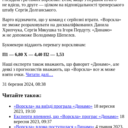
не вдієш, то друге — цілком на відповідальності тренерського
штабу Сергія Долганського.
Варто відзначити, що у команд є серйозні втрати. «Ворскла»
не зможе розраховувати на дискваліфікованих Данила
Хрипчука, Сергія Мякушка та Ігоря Пердуту. «Динамо»
ж не допоможе Володимир Шепелєв.
Букмекери віддають перевагу ворсклянам:
П1 — 6,80 Х — 4,40 П2 — 1,53
Наші експерти також вважають, що фаворит «Динамо», але
деякі з прогнозистів вважають, що «Ворскла» все ж може
взяти очки.
Читати далі…
31 березня 2024, 08:38
Читайте також:
«Ворскла» на виїзді програла «Динамо»
18 вересня
2023, 19:10
Експерти впевнені, що «Ворскла» програє «Динамо»
18
вересня 2023, 09:37
«Ворскла» вдома поступилася «Динамо»
4 травня 2023,