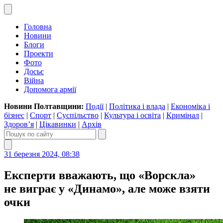
Головна
Новини
Блоги
Проекти
Фото
Досьє
Війна
Допомога армії
Новини Полтавщини:
Події
|
Політика і влада
|
Економіка і
бізнес
|
Спорт
|
Суспільство
|
Культура і освіта
|
Кримінал
|
Здоров’я
|
Цікавинки
|
Архів
31 березня 2024, 08:38
Експерти вважають, що «Ворскла»
не виграє у «Динамо», але може взяти
очки