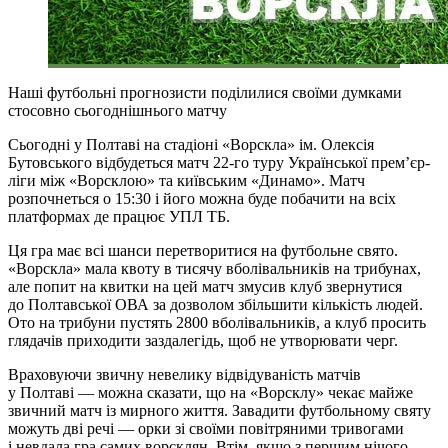
Наші футбольні прогнозисти поділилися своїми думками
стосовно сьогоднішнього матчу
Сьогодні у Полтаві на стадіоні «Ворскла» ім. Олексія
Бутовського відбудеться матч 22-го туру Української прем’єр-
ліги між «Ворсклою» та київським «Динамо». Матч
розпочнеться о 15:30 і його можна буде побачити на всіх
платформах де працює УПЛ ТБ.
Ця гра має всі шанси перетворитися на футбольне свято.
«Ворскла» мала квоту в тисячу вболівальників на трибунах,
але попит на квитки на цей матч змусив клуб звернутися
до Полтавської ОВА за дозволом збільшити кількість людей.
Ото на трибуни пустять 2800 вболівальників, а клуб просить
глядачів приходити заздалегідь, щоб не утворювати черг.
Враховуючи звичну невелику відвідуваність матчів
у Полтаві — можна сказати, що на «Ворсклу» чекає майже
звичний матч із мирного життя. Завадити футбольному святу
можуть дві речі — орки зі своїми повітряними тривогами
і невдала гра самих ворсклян. Втім, якщо з першим нічого