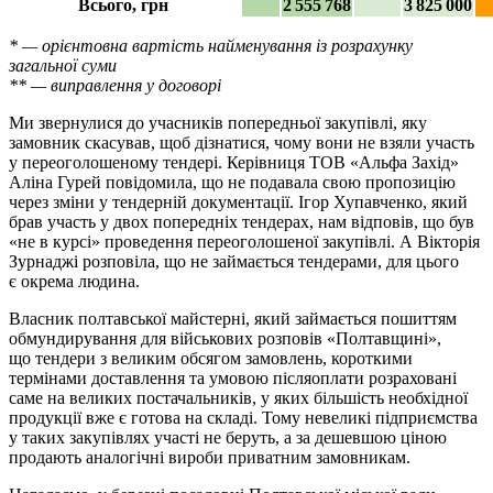
Всього, грн
2 555 768
3 825 000
* — орієнтовна вартість найменування із розрахунку
загальної суми
** — виправлення у договорі
Ми звернулися до учасників попередньої закупівлі, яку
замовник скасував, щоб дізнатися, чому вони не взяли участь
у переоголошеному тендері. Керівниця ТОВ «Альфа Захід»
Аліна Гурей повідомила, що не подавала свою пропозицію
через зміни у тендерній документації. Ігор Хупавченко, який
брав участь у двох попередніх тендерах, нам відповів, що був
«не в курсі» проведення переоголошеної закупівлі. А Вікторія
Зурнаджі розповіла, що не займається тендерами, для цього
є окрема людина.
Власник полтавської майстерні, який займається пошиттям
обмундирування для військових розповів «Полтавщині»,
що тендери з великим обсягом замовлень, короткими
термінами доставлення та умовою післяоплати розраховані
саме на великих постачальників, у яких більшість необхідної
продукції вже є готова на складі. Тому невеликі підприємства
у таких закупівлях участі не беруть, а за дешевшою ціною
продають аналогічні вироби приватним замовникам.