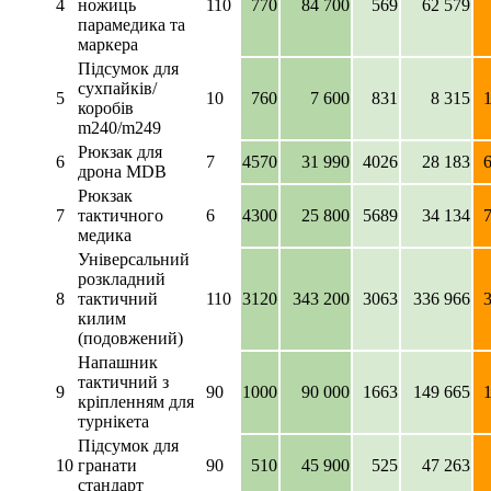
4
ножиць
110
770
84 700
569
62 579
парамедика та
маркера
Підсумок для
сухпайків/
5
10
760
7 600
831
8 315
коробів
m240/m249
Рюкзак для
6
7
4570
31 990
4026
28 183
дрона MDB
Рюкзак
7
тактичного
6
4300
25 800
5689
34 134
медика
Універсальний
розкладний
8
тактичний
110
3120
343 200
3063
336 966
килим
(подовжений)
Напашник
тактичний з
9
90
1000
90 000
1663
149 665
кріпленням для
турнікета
Підсумок для
10
гранати
90
510
45 900
525
47 263
стандарт