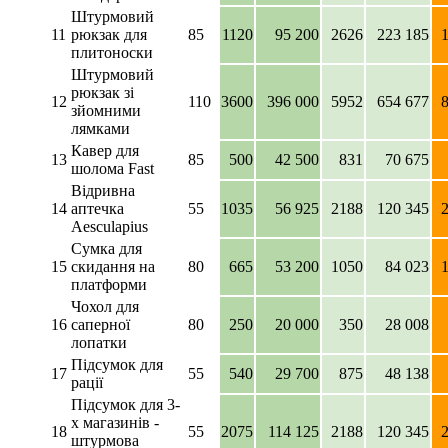
Штурмовий
11
рюкзак для
85
1120
95 200
2626
223 185
плитоноски
Штурмовий
рюкзак зі
12
110
3600
396 000
5952
654 677
зйомними
лямками
Кавер для
13
85
500
42 500
831
70 675
шолома Fast
Відривна
14
аптечка
55
1035
56 925
2188
120 345
Aesculapius
Сумка для
15
скидання на
80
665
53 200
1050
84 023
платформи
Чохол для
16
саперної
80
250
20 000
350
28 008
лопатки
Підсумок для
17
55
540
29 700
875
48 138
рації
Підсумок для 3-
х магазинів -
18
55
2075
114 125
2188
120 345
штурмова