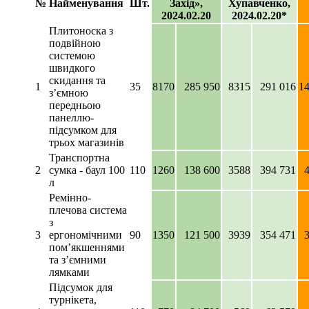
№
Найменування
Шт.
Захід»,
Хупавченко,
2024.02.20
2024.02.20*
Плитоноска з
подвійною
системою
швидкого
скидання та
1
35
8170
285 950
8315
291 016
1
з’ємною
передньою
панеллю-
підсумком для
трьох магазинів
Транспортна
2
сумка - баул 100
110
1260
138 600
3588
394 731
л
Ремінно-
плечова система
з
3
ергономічними
90
1350
121 500
3939
354 471
пом’якшеннями
та з’ємними
лямками
Підсумок для
турнікета,