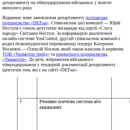
департаменту на обмундирування військових у жовтні
минулого року.
Відшиває нове замовлення департаменту
полтавське
підприємство «DEFua»
. Співвласник цієї компанії — Юрій
Нестуля є сином депутатки міськради від партії «Слуга
народу» Світлани Нестулі. За інформацією аналітичної
онлайн-системи YouControl, другий співвласник компанії є
родич безконкурентної переможниці тендеру Катерини
Носкової — Олексій Носков, який також власник й керівник
ТОВ «Укрмотор трейд»
та
приватного підприємства
«Укрмотор»
. До речі, зображення військового
обмундирування у тендерній документації департаменту
ідентичні тим, які є на сайті «DEFua».