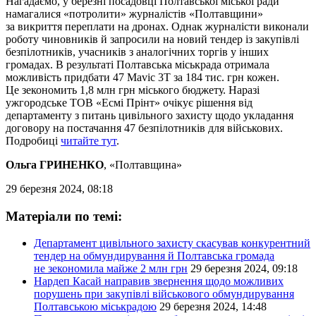
Нагадаємо, у березні посадовці Полтавської міської ради
намагалися «потролити» журналістів «Полтавщини»
за викриття переплати на дронах. Однак журналісти виконали
роботу чиновників й запросили на новий тендер із закупівлі
безпілотників, учасників з аналогічних торгів у інших
громадах. В результаті Полтавська міськрада отримала
можливість придбати 47 Mavic 3T за 184 тис. грн кожен.
Це зекономить 1,8 млн грн міського бюджету. Наразі
ужгородське ТОВ «Есмі Прінт» очікує рішення від
департаменту з питань цивільного захисту щодо укладання
договору на постачання 47 безпілотників для військових.
Подробиці
читайте тут
.
Ольга ГРИНЕНКО
, «Полтавщина»
29 березня 2024, 08:18
Матеріали по темі:
Департамент цивільного захисту скасував конкурентний
тендер на обмундирування й Полтавська громада
не зекономила майже 2 млн грн
29 березня 2024, 09:18
Нардеп Касай направив звернення щодо можливих
порушень при закупівлі військового обмундирування
Полтавською міськрадою
29 березня 2024, 14:48