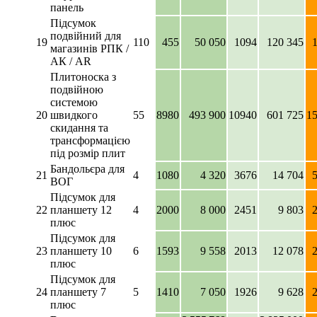
панель
Підсумок
подвійний для
19
110
455
50 050
1094
120 345
магазинів РПК /
АК / AR
Плитоноска з
подвійною
системою
20
швидкого
55
8980
493 900
10940
601 725
1
скидання та
трансформацією
під розмір плит
Бандольєра для
21
4
1080
4 320
3676
14 704
ВОГ
Підсумок для
22
планшету 12
4
2000
8 000
2451
9 803
плюс
Підсумок для
23
планшету 10
6
1593
9 558
2013
12 078
плюс
Підсумок для
24
планшету 7
5
1410
7 050
1926
9 628
плюс