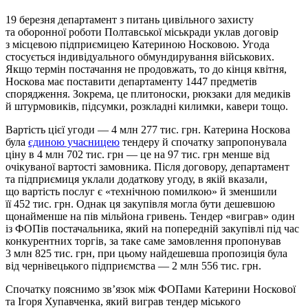
19 березня департамент з питань цивільного захисту
та оборонної роботи Полтавської міськради уклав договір
з місцевою підприємицею Катериною Носковою. Угода
стосується індивідуального обмундирування військових.
Якщо термін постачання не продовжать, то до кінця квітня,
Носкова має поставити департаменту 1447 предметів
спорядження. Зокрема, це плитоноски, рюкзаки для медиків
й штурмовиків, підсумки, розкладні килимки, кавери тощо.
Вартість цієї угоди — 4 млн 277 тис. грн. Катерина Носкова
була
єдиною учасницею
тендеру й спочатку запропонувала
ціну в 4 млн 702 тис. грн — це на 97 тис. грн менше від
очікуваної вартості замовника. Після договору, департамент
та підприємиця уклали додаткову угоду, в якій вказали,
що вартість послуг є «технічною помилкою» й зменшили
її 452 тис. грн. Однак ця закупівля могла бути дешевшою
щонайменше на пів мільйона гривень. Тендер «виграв» один
із ФОПів постачальника, який на попередній закупівлі під час
конкурентних торгів, за таке саме замовлення пропонував
3 млн 825 тис. грн, при цьому найдешевша пропозиція була
від чернівецького підприємства — 2 млн 556 тис. грн.
Спочатку пояснимо зв’язок між ФОПами Катерини Носкової
та Ігоря Хупавченка, який виграв тендер міського