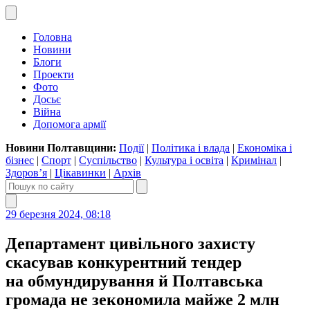
Головна
Новини
Блоги
Проекти
Фото
Досьє
Війна
Допомога армії
Новини Полтавщини:
Події
|
Політика і влада
|
Економіка і
бізнес
|
Спорт
|
Суспільство
|
Культура і освіта
|
Кримінал
|
Здоров’я
|
Цікавинки
|
Архів
29 березня 2024, 08:18
Департамент цивільного захисту
скасував конкурентний тендер
на обмундирування й Полтавська
громада не зекономила майже 2 млн