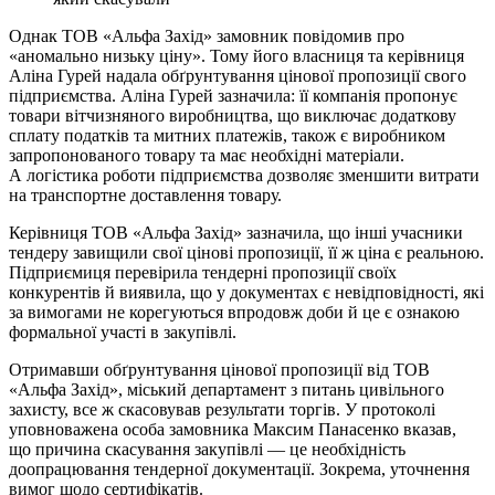
Однак ТОВ «Альфа Захід» замовник повідомив про
«аномально низьку ціну». Тому його власниця та керівниця
Аліна Гурей надала обґрунтування цінової пропозиції свого
підприємства. Аліна Гурей зазначила: її компанія пропонує
товари вітчизняного виробництва, що виключає додаткову
сплату податків та митних платежів, також є виробником
запропонованого товару та має необхідні матеріали.
А логістика роботи підприємства дозволяє зменшити витрати
на транспортне доставлення товару.
Керівниця ТОВ «Альфа Захід» зазначила, що інші учасники
тендеру завищили свої цінові пропозиції, її ж ціна є реальною.
Підприємиця перевірила тендерні пропозиції своїх
конкурентів й виявила, що у документах є невідповідності, які
за вимогами не корегуються впродовж доби й це є ознакою
формальної участі в закупівлі.
Отримавши обґрунтування цінової пропозиції від ТОВ
«Альфа Захід», міський департамент з питань цивільного
захисту, все ж скасовував результати торгів. У протоколі
уповноважена особа замовника Максим Панасенко вказав,
що причина скасування закупівлі — це необхідність
доопрацювання тендерної документації. Зокрема, уточнення
вимог щодо сертифікатів.