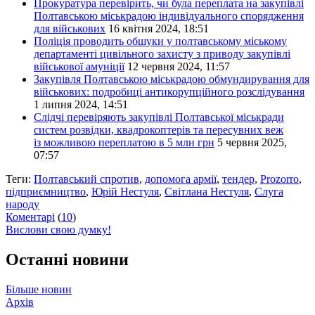
Прокуратура перевірить, чи була переплата на закупівлі
Полтавською міськрадою індивідуального спорядження
для військових
16 квітня 2024, 18:51
Поліція проводить обшуки у полтавському міському
департаменті цивільного захисту з приводу закупівлі
військової амуніції
12 червня 2024, 11:57
Закупівля Полтавською міськрадою обмундирування для
військових: подробиці антикорупційного розслідування
1 липня 2024, 14:51
Слідчі перевіряють закупівлі Полтавської міськради
систем розвідки, квадрокоптерів та пересувних веж
із можливою переплатою в 5 млн грн
5 червня 2025,
07:57
Теги:
Полтавський спротив
,
допомога армії
,
тендер
,
Prozorro
,
підприємництво
,
Юрій Нестуля
,
Світлана Нестуля
,
Слуга
народу
Коментарі
(
10
)
Вислови свою думку!
Останні новини
Більше новин
Архів