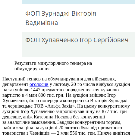
Результати минулорічного тендера на
обмундирування
Наступний тендер на обмундирування для військових,
департамент
оголосив
у лютому. 20-го числа відбувся аукціон
на закупівлю 1447 предметів спорядження з очікуваною
вартістю в 4 млн 800 тис. грн. На аукціон зайшли: Ігор
Хупавченко, його попередня конкурентка Вікторія Зурнаджі
та чернівецьке ТОВ «Альфа Захід». На цьому конкурентному
аукціоні Ігор Хупавченко запропонував ціну на 877 тис. грн
дешевше, аніж Катерина Носкова без конкуренції
за аналогічне замовлення. Завдяки конкурентним торгам,
найнижча ціна на аукціоні 20 лютого була від приватного
товариства з Чернівців — 2 млн 556 тис. грн. Нижче дивіться