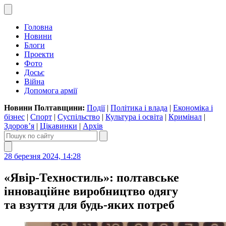
Головна
Новини
Блоги
Проекти
Фото
Досьє
Війна
Допомога армії
Новини Полтавщини:
Події
|
Політика і влада
|
Економіка і
бізнес
|
Спорт
|
Суспільство
|
Культура і освіта
|
Кримінал
|
Здоров’я
|
Цікавинки
|
Архів
28 березня 2024, 14:28
«Явір-Техностиль»: полтавське
інноваційне виробництво одягу
та взуття для будь-яких потреб