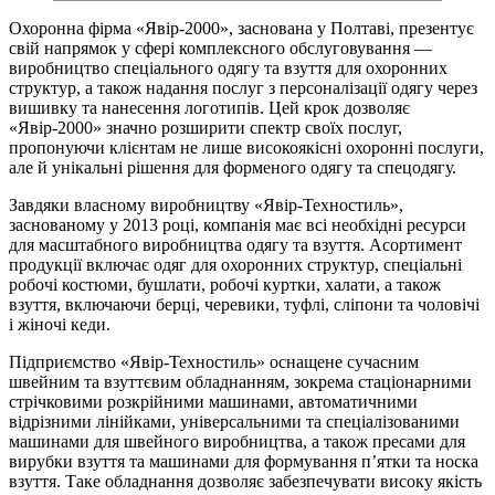
Охоронна фірма «Явір-2000», заснована у Полтаві, презентує
свій напрямок у сфері комплексного обслуговування —
виробництво спеціального одягу та взуття для охоронних
структур, а також надання послуг з персоналізації одягу через
вишивку та нанесення логотипів. Цей крок дозволяє
«Явір-2000» значно розширити спектр своїх послуг,
пропонуючи клієнтам не лише високоякісні охоронні послуги,
але й унікальні рішення для форменого одягу та спецодягу.
Завдяки власному виробництву «Явір-Техностиль»,
заснованому у 2013 році, компанія має всі необхідні ресурси
для масштабного виробництва одягу та взуття. Асортимент
продукції включає одяг для охоронних структур, спеціальні
робочі костюми, бушлати, робочі куртки, халати, а також
взуття, включаючи берці, черевики, туфлі, сліпони та чоловічі
і жіночі кеди.
Підприємство «Явір-Техностиль» оснащене сучасним
швейним та взуттєвим обладнанням, зокрема стаціонарними
стрічковими розкрійними машинами, автоматичними
відрізними лінійками, універсальними та спеціалізованими
машинами для швейного виробництва, а також пресами для
вирубки взуття та машинами для формування п’ятки та носка
взуття. Таке обладнання дозволяє забезпечувати високу якість