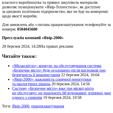
власного виробництва та прямих закупівель матеріалів
дозволяє позиціонувати «Явір-Техностиль», як доступне
за ціновою політикою підприємство, яке не йде на компроміс
щодо якості виробів.
Для замовлень або з питань працевлаштування телефонуйте за
номерм:
0504045600
Пресслужба компанії «Явір-2000»
28 березня 2024, 14:28
На правах реклами
Читайте також:
«Міськсвітло»: конкурс на обслуговування системи
«Безпечне місто» буде оголошено після висновків про
безпечність її використання
22 березня 2024, 16:04
«Явір-2000»: важливість сонячної енергетики
та екологічних рішень
20 березня 2024, 14:56
Систему «Безпечне місто» вже три місяці ніхто
не обслуговує: не працюють 68 відеокамер, втрачені дані
одного з серверів
19 березня 2024, 19:58
Теги:
Явір-2000
,
працевлаштування