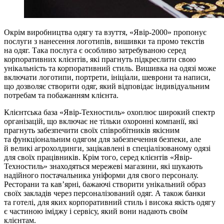
Окрім виробництва одягу та взуття, «Явір-2000» пропонує
послуги з нанесення логотипів, вишивки та промо текстів
на одяг. Така послуга є особливо затребуваною серед
корпоративних клієнтів, які прагнуть підкреслити свою
унікальність та корпоративний стиль. Вишивка на одязі може
включати логотипи, портрети, ініціали, шеврони та написи,
що дозволяє створити одяг, який відповідає індивідуальним
потребам та побажанням клієнта.
Клієнтська база «Явір-Техностиль» охоплює широкий спектр
організацій, що включає не тільки охоронні компанії, які
прагнуть забезпечити своїх співробітників якісним
та функціональним одягом для забезпечення безпеки, але
й великі агрохолдинги, зацікавлені в спеціалізованому одязі
для своїх працівників. Крім того, серед клієнтів «Явір-
Техностиль» знаходяться мережеві магазини, які шукають
надійного постачальника уніформи для свого персоналу.
Ресторани та кав’ярні, бажаючі створити унікальний образ
своїх закладів через персоналізований одяг. А також банки
та готелі, для яких корпоративний стиль і висока якість одягу
є частиною іміджу і сервісу, який вони надають своїм
клієнтам.