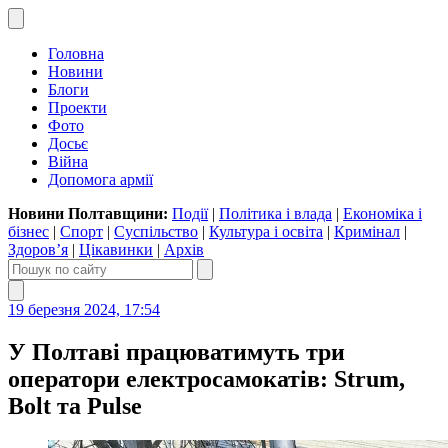
Головна
Новини
Блоги
Проекти
Фото
Досьє
Війна
Допомога армії
Новини Полтавщини:
Події
|
Політика і влада
|
Економіка і
бізнес
|
Спорт
|
Суспільство
|
Культура і освіта
|
Кримінал
|
Здоров’я
|
Цікавинки
|
Архів
19 березня 2024, 17:54
У Полтаві працюватимуть три
оператори електросамокатів: Strum,
Bolt та Pulse