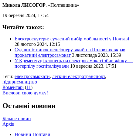
Микола ЛИСОГОР
, «Полтавщина»
19 березня 2024, 17:54
Читайте також:
Електроскутери: сучасний вибір мобільності у Полтаві
28 лютого 2024, 12:15
Суд виніс вирок пенсіонеру, який на Половках вкрав
прокатний електросамокат
3 листопада 2023, 15:39
У Кременчуці хлопець на електросамокаті збив жінку —
потерпілу госпіталізували
10 вересня 2023, 17:51
Теги:
електросамокати
,
легкий електротранспорт
,
підприємництво
Коментарі
(
11
)
Вислови свою думку!
Останні новини
Більше новин
Архів
Новини Полтави