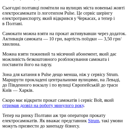
Сьогодні полтавці помітили на вулицях міста новенькі жовті
електросамокати із логотипом Pulse. Це сервіс шерінгу
електротранспорту, який відкрився у Черкасах, а тепер і
в Полтаві.
Самокати можна взяти на прокат активувавши через додаток.
Активація самоката — 10 грн, вартість поїздки — 3,50 грн/
хвилина.
Можна взяти тижневий та місячний абонемент, який дає
можливість безкоштовного розблокування самоката і
поставити його на паузу.
Зона для катання в Pulse дещо менша, ніж у сервісу Strum.
Маршрути прокладені центральними вулицями, на Леваді,
до Південного вокзалу і по вулиці Європейській до траси
Київ — Харків.
Скоро має відкрити прокат самокатів і сервіс Bolt, який
отримав дозвіл на роботу минулого року
.
Тепер на ринку Полтави аж три оператори прокату
електросамокатів. Як вважає представник
Strum
, такі умови
можуть призвести до занепаду бізнесу.