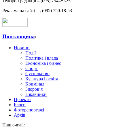
Телефон редакції –
(095) 794-29-25
Реклама на сайті –
,
(095) 750-18-53
Полтавщина
:
Новини
Події
Політика і влада
Економіка і бізнес
Спорт
Суспільство
Культура і освіта
Кримінал
Здоров’я
Цікавинки
Проекти
Блоги
Фоторепортажі
Архів
Наш e-mail: