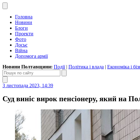
Головна
Новини
Блоги
Проекти
Фото
Досьє
Війна
Допомога армії
Новини Полтавщини:
Події
|
Політика і влада
|
Економіка і біз
3 листопада 2023, 14:39
Суд виніс вирок пенсіонеру, який на П