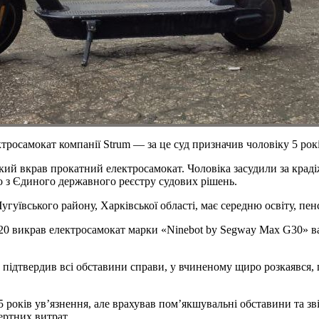
тросамокат компанії Strum — за це суд призначив чоловіку 5 ро
кий вкрав прокатний електросамокат. Чоловіка засудили за краді
о з Єдиного державного реєстру судових рішень.
гуївського району, Харківської області, має середню освіту, пен
ва, 20 викрав електросамокат марки «Ninebot by Segway Max G30
підтвердив всі обставини справи, у вчиненому щиро розкаявся, 
 років ув’язнення, але врахував пом’якшувальні обставини та зв
ертних витрат.