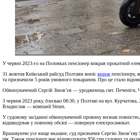
У червні 2023-го на Половках пенсіонер викрав прокатний елек
31 жовтня Київський райсуд Полтави виніс
вирок
пенсіонеру, я
та призначили 5 років умовного покарання. Про це стало відом
Обвинувачений Сергій Зінов’єв — уродженець смт. Печеніги, Чу
3 червня 2023 року, близько 08:30, у Полтаві на вул. Курчато
Владислав — компанії Strum.
У судовому засіданні обвинувачений провину визнав повністю, 
відшкодував у повному обсязі — повернув електросамокат.
Враховуючи усе вище вказане, суд призначив Сергію Зінов’єву 5
рік. Також пенсіонер має відшкодувати 956 грн судових та експ