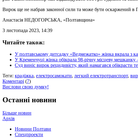
Вирок ще не набрав законної сили та може бути оскаржений в 
Анастасія НЕДОГОРСЬКА
, «Полтавщина»
3 листопада 2023, 14:39
Читайте також:
У полтавському дитсадку «Ведмежатко» жінка вкрала з ка
У Кременчуці жінка обікрала 98-річну місцеву мешканку
Суд виніс вирок рецидивісту, який намагався обікрасти 
Теги:
крадіжка
,
електросамокати
,
легкий електротранспорт
,
вир
Коментарі
(
7
)
Вислови свою думку!
Останні новини
Більше новин
Архів
Новини Полтави
Спецпроекти