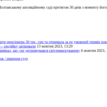
Полтавському апеляційному суді протягом 30 днів з моменту йог
рти пенсіонера 30 тис. грн та отримала за це умовний термін по
 — злодійку затримали
13 жовтня 2023, 13:29
термінал, що «не дотримувався світломаскування»
6 жовтня 2023, 
ок / рішення суду