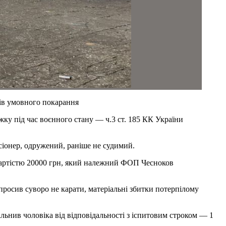
ків умовного покарання
жку під час воєнного стану — ч.3 ст. 185 КК України
сіонер, одружений, раніше не судимий.
» вартістю 20000 грн, який належний ФОП Чесноков
просив суворо не карати, матеріальні збитки потерпілому
ільнив чоловіка від відповідальності з іспитовим строком — 1