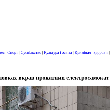
нес
|
Спорт
|
Суспільство
|
Культура і освіта
|
Кримінал
|
Здоров’я
оловках вкрав прокатний електросамокат