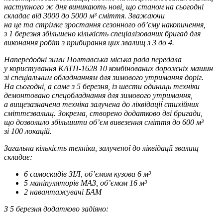
наступного ж дня виникають нові, що станом на сьогодні
складає від 3000 до 5000 м³ сміття. Зважаючи
на це та стрімке зростання сезонного об’єму накопичення,
з 1 березня збільшено кількість спеціалізованих бригад для
виконання робіт з прибирання цих звалищ з 3 до 4.
Напередодні зими Полтавська міська рада передала
у користування КАТП-1628 10 комбінованих дорожніх машин
зі спеціальним обладнанням для зимового утримання доріг.
На сьогодні, а саме з 5 березня, із шести одиниць техніки
демонтовано спецобладнання для зимового утримання,
а вищезазначена техніка залучена до ліквідації стихійних
сміттєзвалищ. Зокрема, створено додатково дві бригади,
що дозволило збільшити об’єм вивезення сміття до 600 м³
зі 100 локацій.
Загальна кількість техніки, залученої до ліквідації звалищ
складає:
6 самоскидів ЗІЛ, об’ємом кузова 6 м³
5 маніпуляторів МАЗ, об’ємом 16 м³
2 навантажувачі БАМ
З 5 березня додатково задіяно: