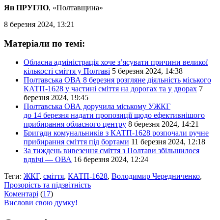
Ян ПРУГЛО
, «Полтавщина»
8 березня 2024, 13:21
Матеріали по темі:
Обласна адміністрація хоче з’ясувати причини великої
кількості сміття у Полтаві
5 березня 2024, 14:38
Полтавська ОВА 8 березня розгляне діяльність міського
КАТП-1628 у частині сміття на дорогах та у дворах
7
березня 2024, 19:45
Полтавська ОВА доручила міському УЖКГ
до 14 березня надати пропозиції щодо ефективнішого
прибирання обласного центру
8 березня 2024, 14:21
Бригади комунальників з КАТП-1628 розпочали ручне
прибирання сміття під бортами
11 березня 2024, 12:18
За тиждень вивезення сміття з Полтави збільшилося
вдвічі — ОВА
16 березня 2024, 12:24
Теги:
ЖКГ
,
сміття
,
КАТП-1628
,
Володимир Чередниченко
,
Прозорість та підзвітність
Коментарі
(
17
)
Вислови свою думку!