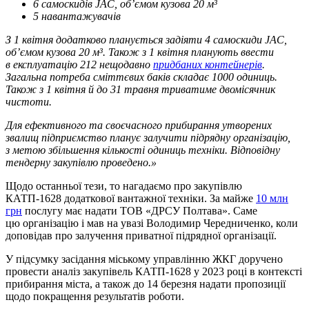
6 самоскидів JAC, об’ємом кузова 20 м³
5 навантажувачів
З 1 квітня додатково планується задіяти 4 самоскиди JAC,
об’ємом кузова 20 м³. Також з 1 квітня планують ввести
в експлуатацію 212 нещодавно
придбаних контейнерів
.
Загальна потреба сміттєвих баків складає 1000 одиниць.
Також з 1 квітня й до 31 травня триватиме двомісячник
чистоти.
Для ефективного та своєчасного прибирання утворених
звалищ підприємство планує залучити підрядну організацію,
з метою збільшення кількості одиниць техніки. Відповідну
тендерну закупівлю проведено.»
Щодо останньої тези, то нагадаємо про закупівлю
КАТП-1628 додаткової вантажної техніки. За майже
10 млн
грн
послугу має надати ТОВ «ДРСУ Полтава». Саме
цю організацію і мав на увазі Володимир Чередниченко, коли
доповідав про залучення приватної підрядної організації.
У підсумку засідання міському управлінню ЖКГ доручено
провести аналіз закупівель КАТП-1628 у 2023 році в контексті
прибирання міста, а також до 14 березня надати пропозиції
щодо покращення результатів роботи.