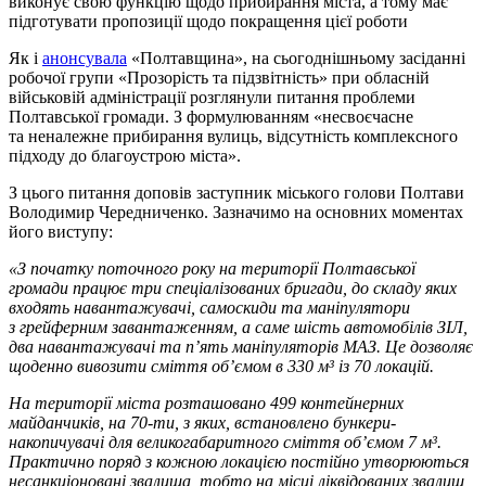
виконує свою функцію щодо прибирання міста, а тому має
підготувати пропозиції щодо покращення цієї роботи
Як і
анонсувала
«Полтавщина», на сьогоднішньому засіданні
робочої групи «Прозорість та підзвітність» при обласній
військовій адміністрації розглянули питання проблеми
Полтавської громади. З формулюванням «несвоєчасне
та неналежне прибирання вулиць, відсутність комплексного
підходу до благоустрою міста».
З цього питання доповів заступник міського голови Полтави
Володимир Чередниченко. Зазначимо на основних моментах
його виступу:
«З початку поточного року на території Полтавської
громади працює три спеціалізованих бригади, до складу яких
входять навантажувачі, самоскиди та маніпулятори
з грейферним завантаженням, а саме шість автомобілів ЗІЛ,
два навантажувачі та п’ять маніпуляторів МАЗ. Це дозволяє
щоденно вивозити сміття об’ємом в 330 м³ із 70 локацій.
На території міста розташовано 499 контейнерних
майданчиків, на 70-ти, з яких, встановлено бункери-
накопичувачі для великогабаритного сміття об’ємом 7 м³.
Практично поряд з кожною локацією постійно утворюються
несанкціоновані звалища, тобто на місці ліквідованих звалищ