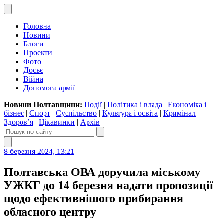
Головна
Новини
Блоги
Проекти
Фото
Досьє
Війна
Допомога армії
Новини Полтавщини:
Події
|
Політика і влада
|
Економіка і
бізнес
|
Спорт
|
Суспільство
|
Культура і освіта
|
Кримінал
|
Здоров’я
|
Цікавинки
|
Архів
8 березня 2024, 13:21
Полтавська ОВА доручила міському
УЖКГ до 14 березня надати пропозиції
щодо ефективнішого прибирання
обласного центру