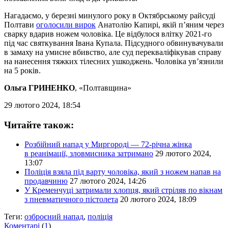
Нагадаємо, у березні минулого року в Октябрському райсуді
Полтави
оголосили вирок
Анатолію Капирі, якій п’яним через
сварку вдарив ножем чоловіка. Це відбулося влітку 2021-го
під час святкування Івана Купала. Підсудного обвинувачували
в замаху на умисне вбивство, але суд перекваліфікував справу
на нанесення тяжких тілесних ушкоджень. Чоловіка ув’язнили
на 5 років.
Ольга ГРИНЕНКО
, «Полтавщина»
29 лютого 2024, 18:54
Читайте також:
Розбійний напад у Миргороді — 72-річна жінка
в реанімації, зловмисника затримано
29 лютого 2024,
13:07
Поліція взяла під варту чоловіка, який з ножем напав на
продавчиню
27 лютого 2024, 14:26
У Кременчуці затримали хлопця, який стріляв по вікнам
з пневматичного пістолета
20 лютого 2024, 18:09
Теги:
озброєний напад
,
поліція
Коментарі
(
1
)