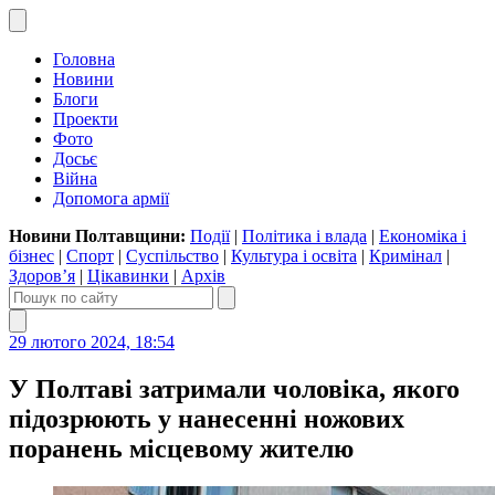
Головна
Новини
Блоги
Проекти
Фото
Досьє
Війна
Допомога армії
Новини Полтавщини:
Події
|
Політика і влада
|
Економіка і
бізнес
|
Спорт
|
Суспільство
|
Культура і освіта
|
Кримінал
|
Здоров’я
|
Цікавинки
|
Архів
29 лютого 2024, 18:54
У Полтаві затримали чоловіка, якого
підозрюють у нанесенні ножових
поранень місцевому жителю