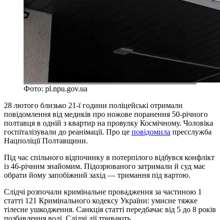
Фото: pl.npu.gov.ua
28 лютого близько 21-ї години поліцейські отримали
повідомлення від медиків про ножове поранення 50-річного
полтавця в одній з квартир на провулку Космічному. Чоловіка
госпіталізували до реанімації. Про це
повідомила
пресслужба
Нацполіції Полтавщини.
Під час спільного відпочинку в потерпілого відбувся конфлікт
із 46-річним знайомим. Підозрюваного затримали й суд має
обрати йому запобіжний захід — тримання під вартою.
Слідчі розпочали кримінальне провадження за частиною 1
статті 121 Кримінального кодексу України: умисне тяжке
тілесне ушкодження. Санкція статті передбачає від 5 до 8 років
позбавлення волі. Слідчі дії тривають.