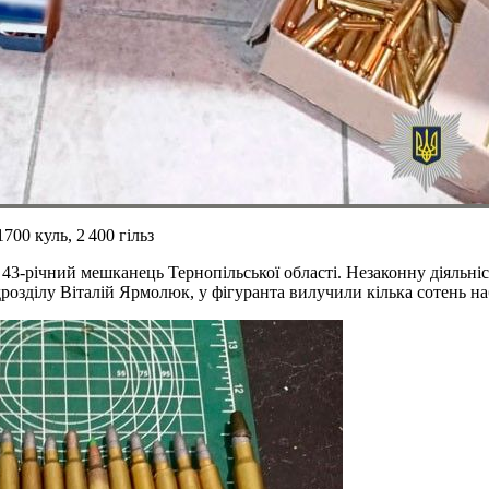
00 куль, 2 400 гільз
я 43-річний мешканець Тернопільської області. Незаконну діяльн
озділу Віталій Ярмолюк, у фігуранта вилучили кілька сотень набої