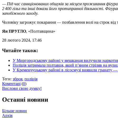
— Під час санкціонованих обшуків за місцем проживання фігурант
2 400 гільз та інші докази його протиправної діяльності. Фіг
запобіжного заходу.
Чоловіку загрожує покарання — позбавлення волі на строк від т
Ян ПРУГЛО
, «Полтавщина»
28 лютого 2024, 17:46
Читайте також:
У Миргородському районі у мешканця вилучили наркотик
Поліція затримала полтавця, який п’яним стріляв на вули
У Кременчуцькому районі в лісосмузі виявили гранату —
Теги:
зброя
,
поліція
Коментарі
(
0
)
Вислови свою думку!
Останні новини
Більше новин
Архів