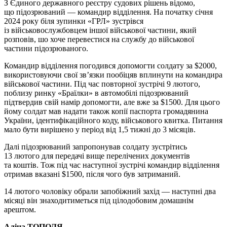
З Єдиного державного реєстру судових рішень відомо,
що підозрюваний — командир відділення. На початку січня
2024 року біля зупинки «ГРЛ» зустрівся
із військовослужбовцем іншої військової частини, який
розповів, шо хоче перевестися на службу до військової
частини підозрюваного.
Командир відділення погодився допомогти солдату за $2000,
використовуючи свої зв’язки пообіцяв вплинути на командира
військової частини. Під час повторної зустрічі 9 лютого,
поблизу ринку «Браїлки» в автомобілі підозрюваний
підтвердив свій намір допомогти, але вже за $1500. Для цього
йому солдат мав надати також копії паспорта громадянина
України, ідентифікаційного коду, військового квитка. Питання
мало бути вирішено у період від 1,5 тижні до 3 місяців.
Далі підозрюваний запропонував солдату зустрітись
13 лютого для передачі вище перелічених документів
та коштів. Тож під час наступної зустрічі командир відділення
отримав вказані $1500, після чого був затриманий.
14 лютого чоловіку обрали запобіжний захід — наступні два
місяці він знаходитиметься під цілодобовим домашнім
арештом.
Аліна ТОПОЛЯ