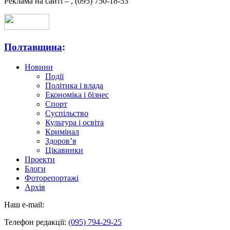
Реклама на сайті –
,
(095) 750-18-53
Полтавщина
:
Новини
Події
Політика і влада
Економіка і бізнес
Спорт
Суспільство
Культура і освіта
Кримінал
Здоров’я
Цікавинки
Проекти
Блоги
Фоторепортажі
Архів
Наш e-mail:
Телефон редакції:
(095) 794-29-25