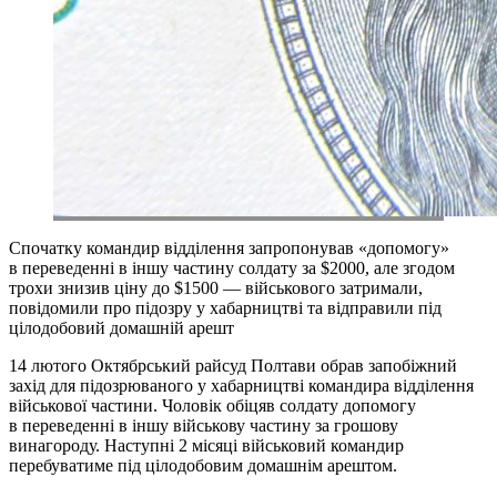
Спочатку командир відділення запропонував «допомогу»
в переведенні в іншу частину солдату за $2000, але згодом
трохи знизив ціну до $1500 — військового затримали,
повідомили про підозру у хабарництві та відправили під
цілодобовий домашній арешт
14 лютого Октябрський райсуд Полтави обрав запобіжний
захід для підозрюваного у хабарництві командира відділення
військової частини. Чоловік обіцяв солдату допомогу
в переведенні в іншу військову частину за грошову
винагороду. Наступні 2 місяці військовий командир
перебуватиме під цілодобовим домашнім арештом.