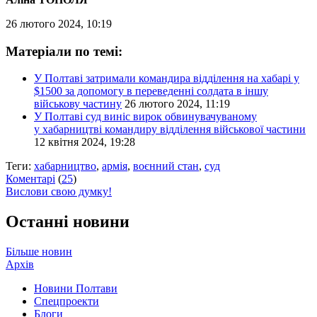
26 лютого 2024, 10:19
Матеріали по темі:
У Полтаві затримали командира відділення на хабарі у
$1500 за допомогу в переведенні солдата в іншу
військову частину
26 лютого 2024, 11:19
У Полтаві суд виніс вирок обвинувачуваному
у хабарництві командиру відділення військової частини
12 квітня 2024, 19:28
Теги:
хабарництво
,
армія
,
воєнний стан
,
суд
Коментарі
(
25
)
Вислови свою думку!
Останні новини
Більше новин
Архів
Новини Полтави
Спецпроекти
Блоги