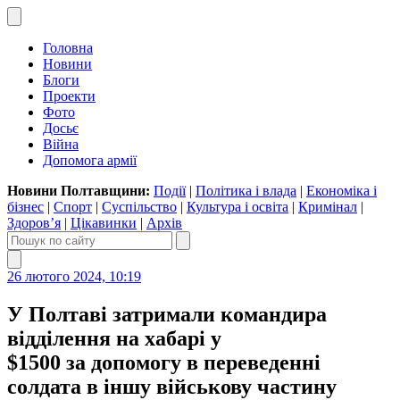
Головна
Новини
Блоги
Проекти
Фото
Досьє
Війна
Допомога армії
Новини Полтавщини:
Події
|
Політика і влада
|
Економіка і
бізнес
|
Спорт
|
Суспільство
|
Культура і освіта
|
Кримінал
|
Здоров’я
|
Цікавинки
|
Архів
26 лютого 2024, 10:19
У Полтаві затримали командира
відділення на хабарі у
$1500 за допомогу в переведенні
солдата в іншу військову частину