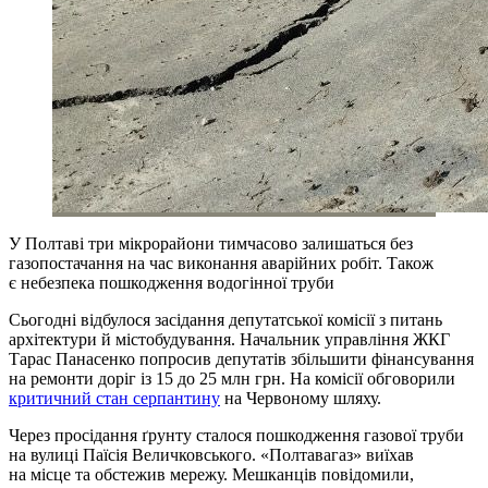
У Полтаві три мікрорайони тимчасово залишаться без
газопостачання на час виконання аварійних робіт. Також
є небезпека пошкодження водогінної труби
Сьогодні відбулося засідання депутатської комісії з питань
архітектури й містобудування. Начальник управління ЖКГ
Тарас Панасенко попросив депутатів збільшити фінансування
на ремонти доріг із 15 до 25 млн грн. На комісії обговорили
критичний стан серпантину
на Червоному шляху.
Через просідання ґрунту сталося пошкодження газової труби
на вулиці Паїсія Величковського. «Полтавагаз» виїхав
на місце та обстежив мережу. Мешканців повідомили,