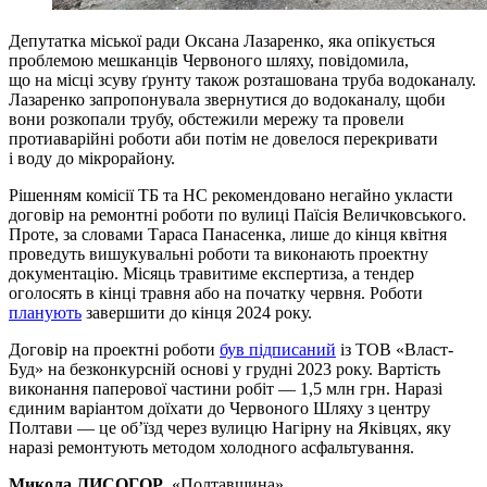
Депутатка міської ради Оксана Лазаренко, яка опікується
проблемою мешканців Червоного шляху, повідомила,
що на місці зсуву ґрунту також розташована труба водоканалу.
Лазаренко запропонувала звернутися до водоканалу, щоби
вони розкопали трубу, обстежили мережу та провели
протиаварійні роботи аби потім не довелося перекривати
і воду до мікрорайону.
Рішенням комісії ТБ та НС рекомендовано негайно укласти
договір на ремонтні роботи по вулиці Паїсія Величковського.
Проте, за словами Тараса Панасенка, лише до кінця квітня
проведуть вишукувальні роботи та виконають проектну
документацію. Місяць травитиме експертиза, а тендер
оголосять в кінці травня або на початку червня. Роботи
планують
завершити до кінця 2024 року.
Договір на проектні роботи
був підписаний
із ТОВ «Власт-
Буд» на безконкурсній основі у грудні 2023 року. Вартість
виконання паперової частини робіт — 1,5 млн грн. Наразі
єдиним варіантом доїхати до Червоного Шляху з центру
Полтави — це об’їзд через вулицю Нагірну на Яківцях, яку
наразі ремонтують методом холодного асфальтування.
Микола ЛИСОГОР
, «Полтавщина»