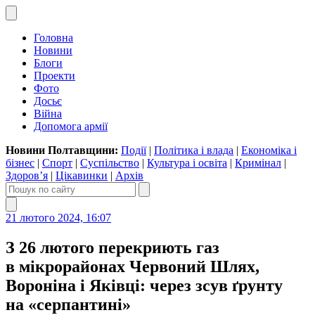
Головна
Новини
Блоги
Проекти
Фото
Досьє
Війна
Допомога армії
Новини Полтавщини:
Події
|
Політика і влада
|
Економіка і
бізнес
|
Спорт
|
Суспільство
|
Культура і освіта
|
Кримінал
|
Здоров’я
|
Цікавинки
|
Архів
21 лютого 2024, 16:07
З 26 лютого перекриють газ
в мікрорайонах Червоний Шлях,
Вороніна і Яківці: через зсув ґрунту
на «серпантині»