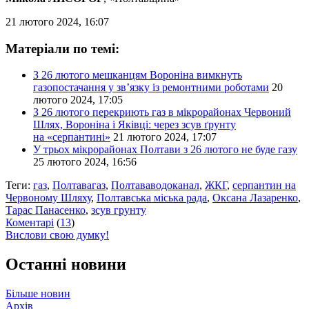
21 лютого 2024, 16:07
Матеріали по темі:
З 26 лютого мешканцям Вороніна вимкнуть
газопостачання у зв’язку із ремонтними роботами
20
лютого 2024, 17:05
З 26 лютого перекриють газ в мікрорайонах Червоний
Шлях, Вороніна і Яківці: через зсув ґрунту
на «серпантині»
21 лютого 2024, 17:07
У трьох мікрорайонах Полтави з 26 лютого не буде газу
25 лютого 2024, 16:56
Теги:
газ
,
Полтавагаз
,
Полтававодоканал
,
ЖКГ
,
серпантин на
Червоному Шляху
,
Полтавська міська рада
,
Оксана Лазаренко
,
Тарас Панасенко
,
зсув грунту
Коментарі
(
13
)
Вислови свою думку!
Останні новини
Більше новин
Архів