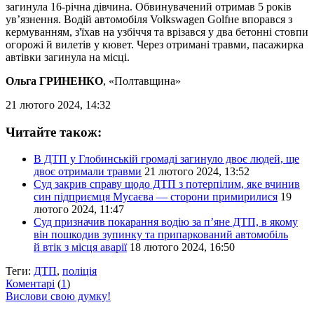
загинула 16-річна дівчина. Обвинувачений отримав 5 років
ув’язнення. Водій автомобіля Volkswagen Golfне впорався з
кермуванням, з'їхав на узбіччя та врізався у два бетонні стовпи
огорожі й вилетів у кювет. Через отримані травми, пасажирка
автівки загинула на місці.
Ольга ГРИНЕНКО
, «Полтавщина»
21 лютого 2024, 14:32
Читайте також:
В ДТП у Глобинській громаді загинуло двоє людей, ще
двоє отримали травми
21 лютого 2024, 13:52
Суд закрив справу щодо ДТП з потерпілим, яке вчинив
син підприємця Мусаєва — сторони примирилися
19
лютого 2024, 11:47
Суд призначив покарання водію за п’яне ДТП, в якому
він пошкодив зупинку та припаркований автомобіль
й втік з місця аварії
18 лютого 2024, 16:50
Теги:
ДТП
,
поліція
Коментарі
(
1
)
Вислови свою думку!