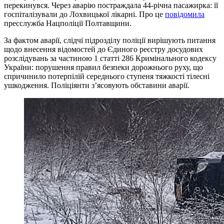
перекинувся. Через аварію постраждала 44-річна пасажирка: її
госпіталізували до Лохвицької лікарні. Про це
повідомила
пресслужба Нацполіції Полтавщини.
За фактом аварії, слідчі підрозділу поліції вирішують питання
щодо внесення відомостей до Єдиного реєстру досудових
розслідувань за частиною 1 статті 286 Кримінального кодексу
України: порушення правил безпеки дорожнього руху, що
спричинило потерпілій середнього ступеня тяжкості тілесні
ушкодження. Поліціянти з’ясовують обставини аварії.