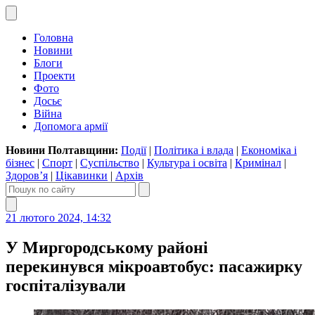
Головна
Новини
Блоги
Проекти
Фото
Досьє
Війна
Допомога армії
Новини Полтавщини:
Події
|
Політика і влада
|
Економіка і
бізнес
|
Спорт
|
Суспільство
|
Культура і освіта
|
Кримінал
|
Здоров’я
|
Цікавинки
|
Архів
21 лютого 2024, 14:32
У Миргородському районі
перекинувся мікроавтобус: пасажирку
госпіталізували