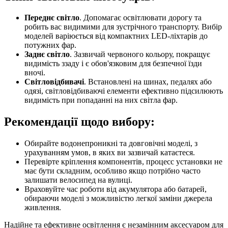
Переднє світло
. Допомагає освітлювати дорогу та
робить вас видимими для зустрічного транспорту. Вибір
моделей варіюється від компактних LED-ліхтарів до
потужних фар.
Заднє світло
. Зазвичай червоного кольору, покращує
видимість ззаду і є обов'язковим для безпечної їзди
вночі.
Світловідбивачі
. Встановлені на шинах, педалях або
одязі, світловідбиваючі елементи ефективно підсилюють
видимість при попаданні на них світла фар.
Рекомендації щодо вибору:
Обирайте водонепроникні та довговічні моделі, з
урахуванням умов, в яких ви зазвичай катаєтеся.
Перевірте кріплення компонентів, процесс установки не
має бути складним, особливо якщо потрібно часто
залишати велосипед на вулиці.
Враховуйте час роботи від акумулятора або батарей,
обираючи моделі з можливістю легкої заміни джерела
живлення.
Надійне та ефективне освітлення є незамінним аксесуаром для