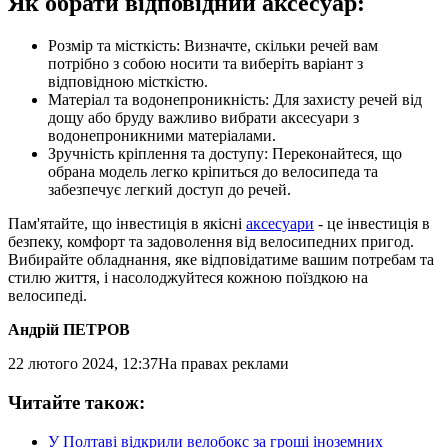
Як обрати відповідний аксесуар:
Розмір та місткість: Визначте, скільки речей вам
потрібно з собою носити та виберіть варіант з
відповідною місткістю.
Матеріал та водонепроникність: Для захисту речей від
дощу або бруду важливо вибрати аксесуари з
водонепроникними матеріалами.
Зручність кріплення та доступу: Переконайтеся, що
обрана модель легко кріпиться до велосипеда та
забезпечує легкий доступ до речей.
Пам'ятайте, що інвестиція в якісні
аксесуари
- це інвестиція в
безпеку, комфорт та задоволення від велосипедних пригод.
Вибирайте обладнання, яке відповідатиме вашим потребам та
стилю життя, і насолоджуйтеся кожною поїздкою на
велосипеді.
Андрій ПЕТРОВ
22 лютого 2024, 12:37
На правах реклами
Читайте також:
У Полтаві відкрили велобокс за гроші іноземних