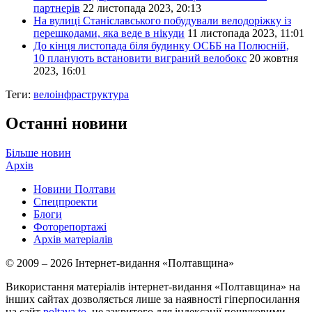
партнерів
22 листопада 2023, 20:13
На вулиці Станіславського побудували велодоріжку із
перешкодами, яка веде в нікуди
11 листопада 2023, 11:01
До кінця листопада біля будинку ОСББ на Полюсній,
10 планують встановити виграний велобокс
20 жовтня
2023, 16:01
Теги:
велоінфраструктура
Останні новини
Більше новин
Архів
Новини Полтави
Спецпроекти
Блоги
Фоторепортажі
Архів матеріалів
© 2009 – 2026 Інтернет-видання «Полтавщина»
Використання матеріалів інтернет-видання «Полтавщина» на
інших сайтах дозволяється лише за наявності гіперпосилання
на сайт
poltava.to
, не закритого для індексації пошуковими