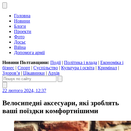
Головна
Новини
Блоги
Проекти
Фото
Досьє
Війна
Допомога армії
Новини Полтавщини:
Події
|
Політика і влада
|
Економіка і
бізнес
|
Спорт
|
Суспільство
|
Культура і освіта
|
Кримінал
|
Здоров’я
|
Цікавинки
|
Архів
22 лютого 2024, 12:37
Велосипедні аксесуари, які зроблять
ваші поїздки комфортнішими