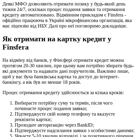
Деякі МФО дозволяють отримати позику у будь-який день
тижня 24/7, оскільки процес подання заявки та отримання
кредиту автоматизовано. Відмінним прикладом є Finsfera -
офіційно працююча в Україні мікрофінансова організація, яка
має ліцензію від НБУ. Далі про неї поговоримо докладніше.
Як отримати на картку кредит у
Finsfera
На відміну від банків, у Фінсфері отримати кредит можна
протягом 20-30 хвилин, при цьому вам потрібно збирати будь-
які документи та надавати дані поручителів. Важливо лише,
щоб у вас була банківська картка та доступ до інтернет-
банкінгу, а вік був не менше 18 років.
Процес отримання кредиту здійснюється за кілька кроків:
Вибираєте потрібну суму та термін, після чого
починаєте процес подання заявки;
Підтверджуєте свій номер телефону та вказуєте
реквізити картки;
Проходьте авторизацію через BankID;
Підтверджуєте надсилання заявки з особистими даними;
Чекаєте 5-10 хвилин відповіді, і за позитивного рішення