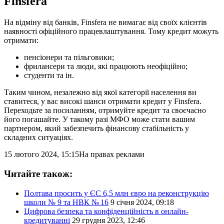
Finsfera
На відміну від банків, Finsfera не вимагає від своїх клієнтів
наявності офіційного працевлаштування. Тому кредит можуть
отримати:
пенсіонери та пільговики;
фрилансери та люди, які працюють неофіційно;
студенти та ін.
Таким чином, незалежно від якої категорії населення ви
ставитеся, у вас високі шанси отримати кредит у Finsfera.
Переходьте за посиланням, отримуйте кредит та своєчасно
його погашайте. У такому разі МФО може стати вашим
партнером, який забезпечить фінансову стабільність у
складних ситуаціях.
15 лютого 2024, 15:15
На правах реклами
Читайте також:
Полтава просить у ЄС 6,5 млн євро на реконструкцію
школи № 9 та НВК № 16
9 січня 2024, 09:18
Цифрова безпека та конфіденційність в онлайн-
кредитуванні
29 грудня 2023, 12:46