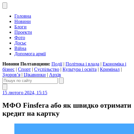
Головна
Новини
Блоги
Проекти
Фото
Досьє
Війна
Допомога армії
Новини Полтавщини:
Події
|
Політика і влада
|
Економіка і
бізнес
|
Спорт
|
Суспільство
|
Культура і освіта
|
Кримінал
|
Здоров’я
|
Цікавинки
|
Архів
15 лютого 2024, 15:15
МФО Finsfera або як швидко отримати
кредит на картку