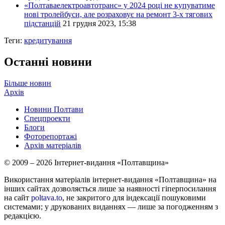
«Полтаваелектроавтотранс» у 2024 році не купуватиме
нові тролейбуси, але розраховує на ремонт 3-х тягових
підстанцій
21 грудня 2023, 15:38
Теги:
кредитування
Останні новини
Більше новин
Архів
Новини Полтави
Спецпроекти
Блоги
Фоторепортажі
Архів матеріалів
© 2009 – 2026 Інтернет-видання «Полтавщина»
Використання матеріалів інтернет-видання «Полтавщина» на
інших сайтах дозволяється лише за наявності гіперпосилання
на сайт
poltava.to
, не закритого для індексації пошуковими
системами; у друкованих виданнях — лише за погодженням з
редакцією.