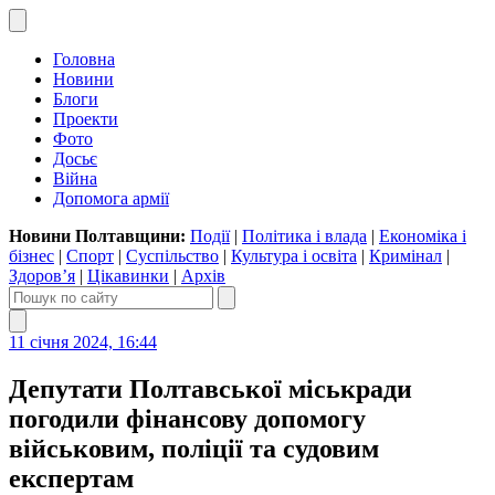
Головна
Новини
Блоги
Проекти
Фото
Досьє
Війна
Допомога армії
Новини Полтавщини:
Події
|
Політика і влада
|
Економіка і
бізнес
|
Спорт
|
Суспільство
|
Культура і освіта
|
Кримінал
|
Здоров’я
|
Цікавинки
|
Архів
11 січня 2024, 16:44
Депутати Полтавської міськради
погодили фінансову допомогу
військовим, поліції та судовим
експертам