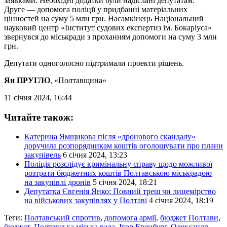
заявками. Необхідні додатки були надіслані депутатам.
Друге — допомога поліції у придбанні матеріальних
цінностей на суму 5 млн грн. Насамкінець Національний
науковий центр «Інститут судових експертиз ім. Бокаріуса»
звернувся до міськради з проханням допомоги на суму 3 млн
грн.
Депутати одноголосно підтримали проекти рішень.
Ян ПРУГЛО
, «Полтавщина»
11 січня 2024, 16:44
Читайте також:
Катерина Ямщикова після «дронового скандалу»
доручила розпорядникам коштів оголошувати про плани
закупівель
6 січня 2024, 13:23
Поліція розслідує кримінальну справу щодо можливої
розтрати бюджетних коштів Полтавською міськрадою
на закупівлі дронів
5 січня 2024, 18:21
Депутатка Євгенія Янко: Повний треш чи лицемірство
на військових закупівлях у Полтаві
4 січня 2024, 18:19
Теги:
Полтавський спротив
,
допомога армії
,
бюджет Полтави
,
бюджет
,
Полтавська міська рада
,
Ігор Еренбург
,
Олександр