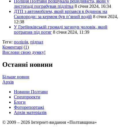
Поліція Полтави розшукала рецидивіста, який у
листопаді пограбував підлітка
8 січня 2024, 16:34
ДТП з автомобілем, який врізався в будинок на
Сковороди: за кермом був п’яний водій
8 січня 2024,
12:38
У Гребінківській громаді загинув чоловік, який
потрапив під потяг
8 січня 2024, 11:39
Теги:
поліція
,
підпал
Коментарі
(
1
)
Вислови свою думку!
Останні новини
Більше новин
Архів
Новини Полтави
Спецпроекти
Блоги
Фоторепортажі
Архів матеріалів
© 2009 – 2026 Інтернет-видання «Полтавщина»