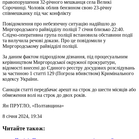
правопорушення 32-річного мешканця села Великі
Сорочинці. Чоловік облив бензином свою 23-річну
співмешканку під час конфлікту
Повідомлення про небезпечну ситуацію надійшло до
Миргородського райвідділу поліції 7 січня близько 22:40.
Слідчо-оперативна група поліції встановила обставини події
та вилучила речові докази. Про це повідомили у
Миргородському райвідділі поліції.
За даним фактом підрозділом дізнання, під процесуальним
керівництвом Миргородської окружної прокуратури,
відомості внесені до Єдиного реєстру досудових розслідувань
за частиною 1 статті 129 (Погроза вбивством) Кримінального
кодексу України.
Санкція статті передбачає арешт на строк до шести місяців або
обмеження волі на строк до двох років.
Ян ПРУГЛО
, «Полтавщина»
8 січня 2024, 19:34
Читайте також: