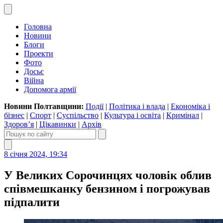
Головна
Новини
Блоги
Проекти
Фото
Досьє
Війна
Допомога армії
Новини Полтавщини:
Події
|
Політика і влада
|
Економіка і
бізнес
|
Спорт
|
Суспільство
|
Культура і освіта
|
Кримінал
|
Здоров’я
|
Цікавинки
|
Архів
8 січня 2024, 19:34
У Великих Сорочинцях чоловік облив
співмешканку бензином і погрожував
підпалити