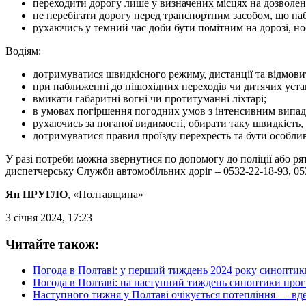
переходити дорогу лише у визначених місцях на дозволен
не перебігати дорогу перед транспортним засобом, що набл
рухаючись у темний час доби бути помітним на дорозі, но
Водіям:
дотримуватися швидкісного режиму, дистанції та відмови
при наближенні до пішохідних переходів чи дитячих уста
вмикати габаритні вогні чи протитуманні ліхтарі;
в умовах погіршення погодних умов з інтенсивним випаді
рухаючись за поганої видимості, обирати таку швидкість,
дотримуватися правил проїзду перехресть та бути особли
У разі потреби можна звернутися по допомогу до поліції або ря
диспетчерську Служби автомобільних доріг – 0532-22-18-93, 05
Ян ПРУГЛО
, «Полтавщина»
3 січня 2024, 17:23
Читайте також:
Погода в Полтаві: у перший тиждень 2024 року синоптик
Погода в Полтаві: на наступний тиждень синоптики прог
Наступного тижня у Полтаві очікується потепління — вд