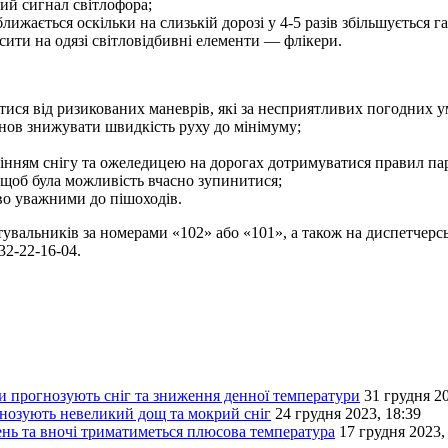
ий сигнал світлофора;
ижається оскільки на слизькій дорозі у 4-5 разів збільшується 
сити на одязі світловідбивні елементи — флікери.
тися від ризикованих маневрів, які за несприятливих погодних у
нов знижувати швидкість руху до мінімуму;
нням снігу та ожеледицею на дорогах дотримуватися правил парк
 щоб була можливість вчасно зупинитися;
во уважними до пішоходів.
тувальників за номерами «102» або «101», а також на диспетчерсь
32-22-16-04.
и прогнозують сніг та зниження денної температури
31 грудня 20
нозують невеликий дощ та мокрий сніг
24 грудня 2023, 18:39
ень та вночі триматиметься плюсова температура
17 грудня 2023,