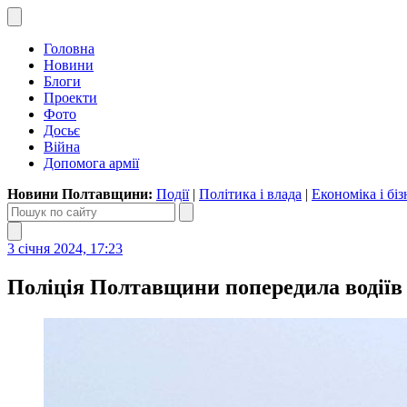
Головна
Новини
Блоги
Проекти
Фото
Досьє
Війна
Допомога армії
Новини Полтавщини:
Події
|
Політика і влада
|
Економіка і біз
3 січня 2024, 17:23
Поліція Полтавщини попередила водіїв