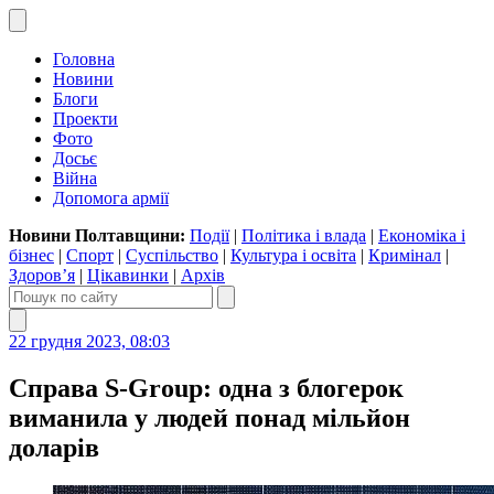
Головна
Новини
Блоги
Проекти
Фото
Досьє
Війна
Допомога армії
Новини Полтавщини:
Події
|
Політика і влада
|
Економіка і
бізнес
|
Спорт
|
Суспільство
|
Культура і освіта
|
Кримінал
|
Здоров’я
|
Цікавинки
|
Архів
22 грудня 2023, 08:03
Справа S-Group: одна з блогерок
виманила у людей понад мільйон
доларів