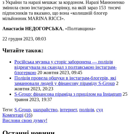
з України та наразі мешкає за кордоном. Наразі Манюненко
змінила свою інстаграм-сторінку, на якій зараз 153 тисячі
підписників та вказано, що вона «колишній блогер
мільйонник MARINA RICCI».
Анастасія НЕДОГОРСЬКА
, «Полтавщина»
22 грудня 2023, 08:03
Читайте також:
Російська музика у сторіс заборонена — поліція
відреагувала на скандал з полтавською інстаграм-
блогеркою
20 жовтня 2023, 09:45
Поліція провела обшуки в інстаграм-блогерів, які
заманювали людей у фінансову піраміду S-Group
2
жовтня 2023, 20:23
S-Group: фінансова піраміда з прицілом на Instagram
25
травня 2023, 19:37
Теги:
S-Group
,
шахрайство
,
інтернет
,
поліція
,
суд
Коментарі
(
16
)
Вислови свою думку!
Останні новини