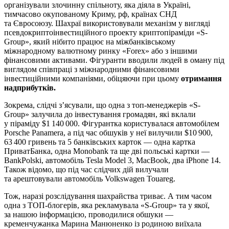
організували злочинну спільноту, яка діяла в Україні,
тимчасово окупованому Криму, рф, країнах СНД
та Євросоюзу. Шахраї використовували механізм у вигляді
псевдокриптоінвестиційного проекту криптопіраміди «S-
Group», який нібито працює на міжбанківському
міжнародному валютному ринку «Forex» або з іншими
фінансовими активами. Фігуранти вводили людей в оману під
виглядом співпраці з міжнародними фінансовими
інвестиційними компаніями, обіцяючи при цьому
отримання
надприбутків.
Зокрема, слідчі з’ясували, що одна з топ-менеджерів «S-
Group» залучила до інвестування громадян, які вклали
у піраміду $1 140 000. Фігурантка користувалася автомобілем
Porsche Panamera, а під час обшуків у неї вилучили $10 900,
63 400 гривень та 5 банківських карток — одна картка
ПриватБанка, одна Monobank та ще дві польські картки —
BankPolski, автомобіль Tesla Model 3, MacBook, два iPhone 14.
Також відомо, що під час слідчих дій вилучали
та арештовували автомобіль Volkswagen Touareg.
Тож, наразі розслідування шахрайства триває. А тим часом
одна з ТОП-блогерів, яка рекламувала «S-Group» та у якої,
за нашою інформацією, проводилися обшуки —
кременчужанка Марина Манюненко із родиною виїхала