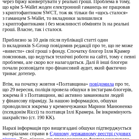
через біржу конвертувати у реальні гроші. Проблема в тому,
що крім S-Wallet жоден електронний гаманець не працював
з криптофантиком SWCT, тож як тільки би «щось сталося»
з гаманцем S-Wallet, то вкладники залишилися
з криптофантиками і без можливості обміняти їх на реальні
гроші. Власне, так і сталося.
Приблизно за 10 днів після публікації статті один
із вкладників S-Group повідомив редакції про те, що не може
«вивести» свої гроші з фонду. Спочатку блогер Ілля Крамер
пояснював, що ведуться технічні роботи на сайті, тому є певні
проблеми, але скоро все налагодиться. Далі й інші блогери
почали розповідати про фінансовий аудит, який фактично
триває дотепер.
Втім, на початку жовтня «Полтавщина»
повідомила
про те,
що 29 вересня, поліція провела обшуки в інстаграм-блогерів,
зокрема й з Полтавщини, які активно заманювали людей
у фінансову піраміду. За нашою інформацією, обшуки
проводилися зокрема у кременчужанки Марини Манюненко
(псевдонім Ricci) та полтавця Іллі Крамера. Їм інкримінують
шахрайство (ст. 190 КК).
Наразі інформація про вищезгадані обшуки підтверджується
матеріалами справи в
Єдиному державному реєстрі судових