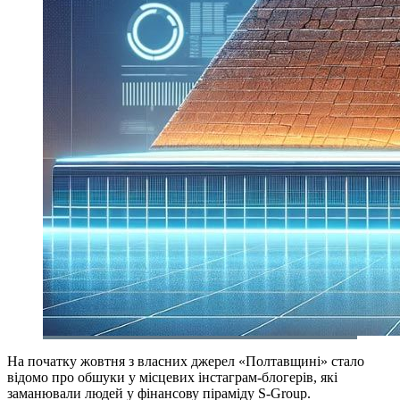
На початку жовтня з власних джерел «Полтавщині» стало
відомо про обшуки у місцевих інстаграм-блогерів, які
заманювали людей у фінансову піраміду S-Group.