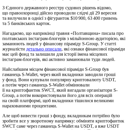
З Єдиного державного реєстру судових рішень відомо,
що правоохоронці дійсно проводили слідчі дії 29 вересня
та вилучили в однієї з фігуранток $10 900, 63 400 гривень
та 5 банківських карток.
Нагадаємо, що наприкінці травня «Полтавщина» писала про
полтавських інстаграм-блогерів з мільйонною аудиторією, які
заманюють людей у фінансову піраміду S-Group. У статті
журналісти
детально описали
, які ознаки фінансової піраміди
має цей фонд та залишили для історії імена місцевих
інстаграм-блогерів, які активно заманювали туди людей.
Найслабшим місцем фінансової піраміди S-Group був
гаманець S-Wallet, через який вкладники заводили гроші
у фонд. Вони купували популярну криптовалюту USDT,
а потім через гаманець S-Wallet обмінювали
її на криптофантик SWCT, який вигадали організатори S-
Group, а потім використовували його для всіх операцій
на своїй платформі, щоб вкладники тішилися великими
нарахованими процентами.
Але щоб вивести гроші з фонду, вкладникам потрібно було
зробити все у зворотному напрямку: обміняти криптофантик
SWCT саме через гаманець S-Wallet на USDT, а вже USDT