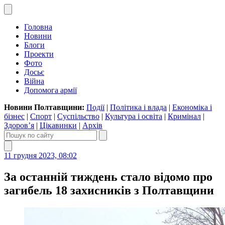
Головна
Новини
Блоги
Проекти
Фото
Досьє
Війна
Допомога армії
Новини Полтавщини:
Події
|
Політика і влада
|
Економіка і
бізнес
|
Спорт
|
Суспільство
|
Культура і освіта
|
Кримінал
|
Здоров’я
|
Цікавинки
|
Архів
11 грудня 2023, 08:02
За останній тиждень стало відомо про
загибель 18 захисників з Полтавщини