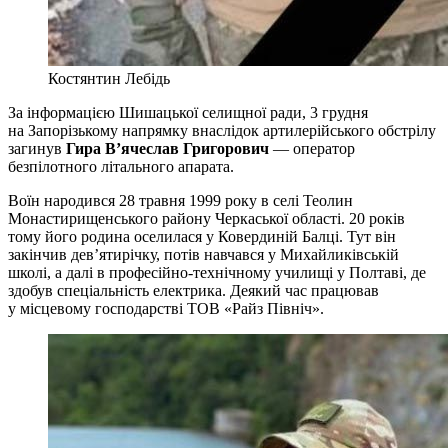
Костянтин Лебідь
За інформацією Шишацької селищної ради, 3 грудня
на Запорізькому напрямку внаслідок артилерійського обстрілу
загинув
Гира В’ячеслав Григорович
— оператор
безпілотного літального апарата.
Воїн народився 28 травня 1999 року в селі Теолин
Монастирищенського району Черкаської області. 20 років
тому його родина оселилася у Ковердиній Балці. Тут він
закінчив дев’ятирічку, потів навчався у Михайликівській
школі, а далі в професійно-технічному училищі у Полтаві, де
здобув спеціальність електрика. Деякий час працював
у місцевому господарстві ТОВ «Райз Північ».