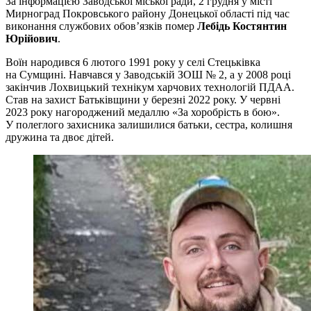
За інформацією Заводської міської ради, 2 грудня у місті
Мирноград Покровського району Донецької області під час
виконання службових обов’язків помер
Лебідь Костянтин
Юрійович
.
Воїн народився 6 лютого 1991 року у селі Стецьківка
на Сумщині. Навчався у Заводській ЗОШ № 2, а у 2008 році
закінчив Лохвицький технікум харчових технологій ПДАА.
Став на захист Батьківщини у березні 2022 року. У червні
2023 року нагороджений медаллю «За хоробрість в бою».
У полеглого захисника залишилися батьки, сестра, колишня
дружина та двоє дітей.