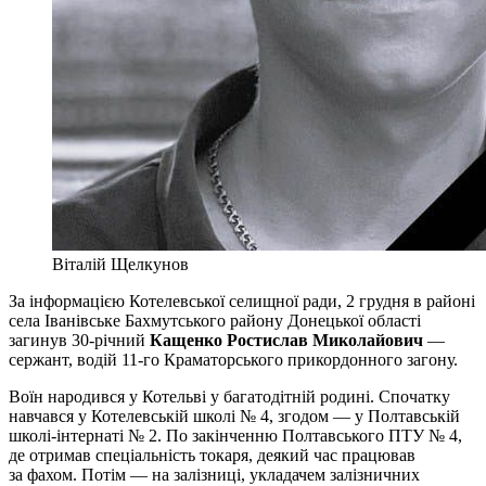
Віталій Щелкунов
За інформацією Котелевської селищної ради, 2 грудня в районі
села Іванівське Бахмутського району Донецької області
загинув 30-річний
Кащенко Ростислав Миколайович
—
сержант, водій 11-го Краматорського прикордонного загону.
Воїн народився у Котельві у багатодітній родині. Спочатку
навчався у Котелевській школі № 4, згодом — у Полтавській
школі-інтернаті № 2. По закінченню Полтавського ПТУ № 4,
де отримав спеціальність токаря, деякий час працював
за фахом. Потім — на залізниці, укладачем залізничних