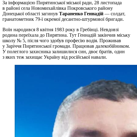
За інформацією Пирятинської міської ради, 28 листопада
в районі села Новомихайлівка Покровського району
Донецької області загинув
Тараненко Геннадій
— солдат,
гранатометник 79-ї окремої десантно-штурмової бригади.
Воїн народився 8 квітня 1983 року в Гребінці. Невдовзі
родина переїхала до Пирятина. Тут Геннадій закінчив міську
школу № 5, після чого здобув професію водія. Проживав
у Заріччя Пирятинської громади. Працював далекобійником.
У полеглого захисника залишилися син, двоє братів, один
з яких теж захищає Україну від російської навали.