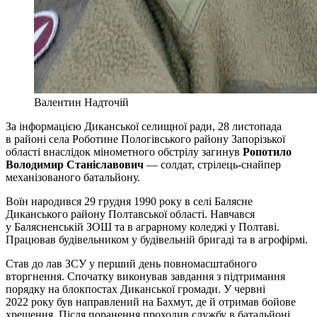
Валентин Надточій
За інформацією Диканської селищної ради, 28 листопада
в районі села Роботине Пологівського району Запорізької
області внаслідок мінометного обстрілу загинув
Ропотило
Володимир Станіславович
— солдат, стрілець-снайпер
механізованого батальйону.
Воїн народився 29 грудня 1990 року в селі Балясне
Диканського району Полтавської області. Навчався
у Балясненській ЗОШ та в аграрному коледжі у Полтаві.
Працював будівельником у будівельній бригаді та в агрофірмі.
Став до лав ЗСУ у перший день повномасштабного
вторгнення. Спочатку виконував завдання з підтримання
порядку на блокпостах Диканської громади. У червні
2022 року був направлений на Бахмут, де й отримав бойове
хрещення. Після поранення проходив службу в батальйоні