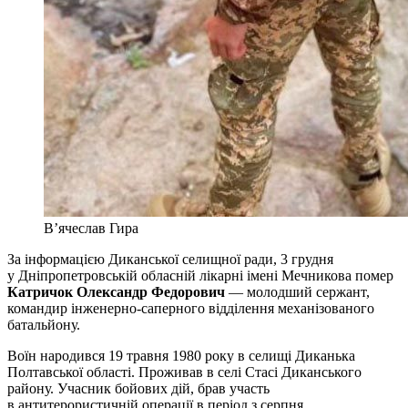
В’ячеслав Гира
За інформацією Диканської селищної ради, 3 грудня
у Дніпропетровській обласній лікарні імені Мечникова помер
Катричок Олександр Федорович
— молодший сержант,
командир інженерно-саперного відділення механізованого
батальйону.
Воїн народився 19 травня 1980 року в селищі Диканька
Полтавської області. Проживав в селі Стасі Диканського
району. Учасник бойових дій, брав участь
в антитерористичній операції в період з серпня