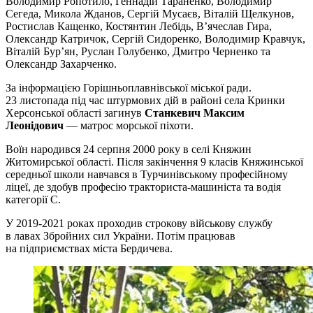
Володимир Ропотило, Геннадій Тараненко, Володимир
Сегеда, Микола Жданов, Сергій Мусаєв, Віталій Щелкунов,
Ростислав Кащенко, Костянтин Лебідь, В’ячеслав Гира,
Олександр Катричок, Сергій Сидоренко, Володимир Кравчук,
Віталій Бур’ян, Руслан Голубенко, Дмитро Черненко та
Олександр Захарченко.
За інформацією Горішньоплавнівської міської ради.
23 листопада під час штурмових дій в районі села Кринки
Херсонської області загинув
Станкевич Максим
Леонідович
— матрос морської піхоти.
Воїн народився 24 серпня 2000 року в селі Княжин
Житомирської області. Після закінчення 9 класів Княжинської
середньої школи навчався в Турчинівському професійному
ліцеї, де здобув професію тракториста-машиніста та водія
категорії С.
У 2019-2021 роках проходив строкову військову службу
в лавах Збройних сил України. Потім працював
на підприємствах міста Бердичева.