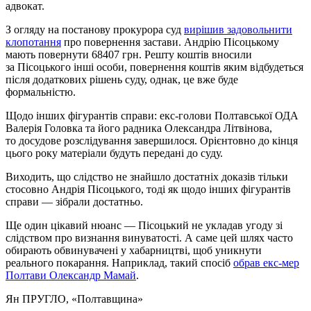
адвокат.
З огляду на постанову прокурора суд
вирішив задовольнити
клопотання
про повернення застави. Андрію Пісоцькому
мають повернути 68407 грн. Решту коштів вносили
за Пісоцького інші особи, повернення коштів яким відбудеться
після додаткових рішень суду, однак, це вже буде
формальністю.
Щодо інших фігурантів справи: екс-голови Полтавської ОДА
Валерія Головка та його радника Олександра Літвінова,
то досудове розслідування завершилося. Орієнтовно до кінця
цього року матеріали будуть передані до суду.
Виходить, що слідство не знайшло достатніх доказів тільки
стосовно Андрія Пісоцького, тоді як щодо інших фігурантів
справи — зібрали достатньо.
Ще один цікавий нюанс — Пісоцький не укладав угоду зі
слідством про визнання винуватості. А саме цей шлях часто
обирають обвинувачені у хабарництві, щоб уникнути
реального покарання. Наприклад, такий спосіб
обрав екс-мер
Полтави Олександр Мамай
.
Ян ПРУГЛО
, «Полтавщина»