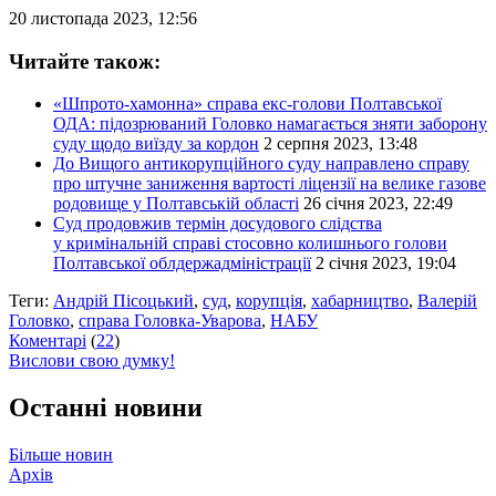
20 листопада 2023, 12:56
Читайте також:
«Шпрото-хамонна» справа екс-голови Полтавської
ОДА: підозрюваний Головко намагається зняти заборону
суду щодо виїзду за кордон
2 серпня 2023, 13:48
До Вищого антикорупційного суду направлено справу
про штучне заниження вартості ліцензії на велике газове
родовище у Полтавській області
26 січня 2023, 22:49
Суд продовжив термін досудового слідства
у кримінальній справі стосовно колишнього голови
Полтавської облдержадміністрації
2 січня 2023, 19:04
Теги:
Андрій Пісоцький
,
суд
,
корупція
,
хабарництво
,
Валерій
Головко
,
справа Головка-Уварова
,
НАБУ
Коментарі
(
22
)
Вислови свою думку!
Останні новини
Більше новин
Архів