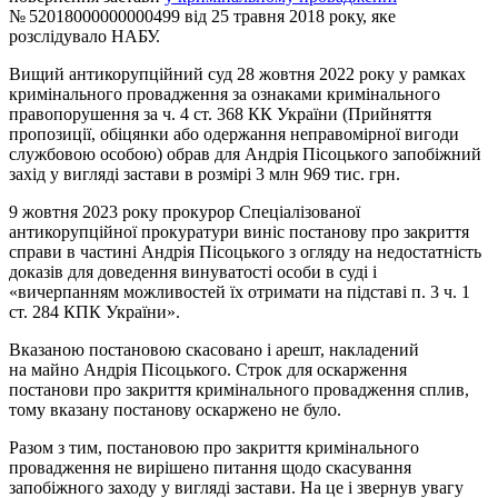
№ 52018000000000499 від 25 травня 2018 року, яке
розслідувало НАБУ.
Вищий антикорупційний суд 28 жовтня 2022 року у рамках
кримінального провадження за ознаками кримінального
правопорушення за ч. 4 ст. 368 КК України (Прийняття
пропозиції, обіцянки або одержання неправомірної вигоди
службовою особою) обрав для Андрія Пісоцького запобіжний
захід у вигляді застави в розмірі 3 млн 969 тис. грн.
9 жовтня 2023 року прокурор Спеціалізованої
антикорупційної прокуратури виніс постанову про закриття
справи в частині Андрія Пісоцького з огляду на недостатність
доказів для доведення винуватості особи в суді і
«вичерпанням можливостей їх отримати на підставі п. 3 ч. 1
ст. 284 КПК України».
Вказаною постановою скасовано і арешт, накладений
на майно Андрія Пісоцького. Строк для оскарження
постанови про закриття кримінального провадження сплив,
тому вказану постанову оскаржено не було.
Разом з тим, постановою про закриття кримінального
провадження не вирішено питання щодо скасування
запобіжного заходу у вигляді застави. На це і звернув увагу