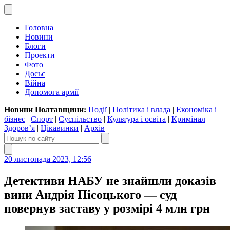
Головна
Новини
Блоги
Проекти
Фото
Досьє
Війна
Допомога армії
Новини Полтавщини:
Події
|
Політика і влада
|
Економіка і
бізнес
|
Спорт
|
Суспільство
|
Культура і освіта
|
Кримінал
|
Здоров’я
|
Цікавинки
|
Архів
20 листопада 2023, 12:56
Детективи НАБУ не знайшли доказів
вини Андрія Пісоцького — суд
повернув заставу у розмірі 4 млн грн