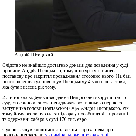
Андрій Пісоцький
Слідство не знайшло достатньо доказів для доведення у суді
провини Андрія Пісоцького, тому прокуратура винесла
постанову про закриття провадження стосовно нього. На базі
цього рішення суд повернув Пісоцькому 4 млн грн застави,
яка була внесена рік тому.
2 листопада відбулося засідання Вищого антикорупційного
суду стосовно клопотання адвоката колишнього першого
заступника голови Полтавської ОДА Андрія Пісоцького. Рік
тому йому оголошувалася підозра у пособництві в проханні
та одержанні хабаря в сумі 176 тис. євро.
Суд розглянув клопотання адвоката з проханням про
повернення застави
у кримінальному провадженні