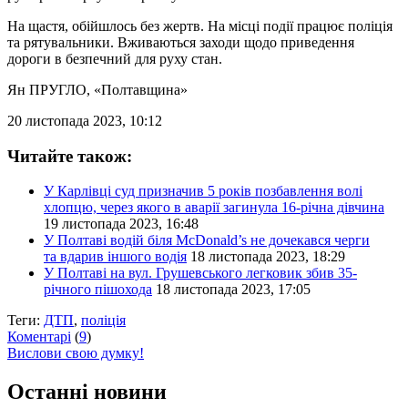
На щастя, обійшлось без жертв. На місці події працює поліція
та рятувальники. Вживаються заходи щодо приведення
дороги в безпечний для руху стан.
Ян ПРУГЛО
, «Полтавщина»
20 листопада 2023, 10:12
Читайте також:
У Карлівці суд призначив 5 років позбавлення волі
хлопцю, через якого в аварії загинула 16-річна дівчина
19 листопада 2023, 16:48
У Полтаві водій біля McDonald’s не дочекався черги
та вдарив іншого водія
18 листопада 2023, 18:29
У Полтаві на вул. Грушевського легковик збив 35-
річного пішохода
18 листопада 2023, 17:05
Теги:
ДТП
,
поліція
Коментарі
(
9
)
Вислови свою думку!
Останні новини