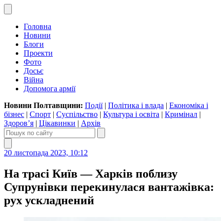
Головна
Новини
Блоги
Проекти
Фото
Досьє
Війна
Допомога армії
Новини Полтавщини:
Події
|
Політика і влада
|
Економіка і
бізнес
|
Спорт
|
Суспільство
|
Культура і освіта
|
Кримінал
|
Здоров’я
|
Цікавинки
|
Архів
20 листопада 2023, 10:12
На трасі Київ — Харків поблизу
Супрунівки перекинулася вантажівка:
рух ускладнений