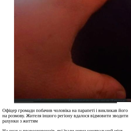
Офіцер громади побачив чоловіка на парапеті і викликав його
на розмову. Жителя іншого регіону вдалося відмовити зводити
рахунки з життям
На очах у правоохоронців, які їхали через центральний міст,