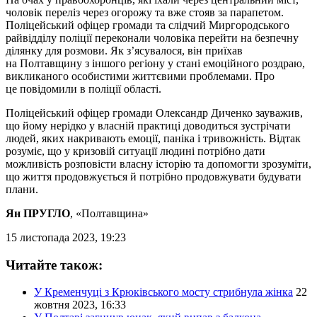
чоловік переліз через огорожу та вже стояв за парапетом.
Поліцейський офіцер громади та слідчий Миргородського
райвідділу поліції переконали чоловіка перейти на безпечну
ділянку для розмови. Як з’ясувалося, він приїхав
на Полтавщину з іншого регіону у стані емоційного роздраю,
викликаного особистими життєвими проблемами. Про
це повідомили в поліції області.
Поліцейський офіцер громади Олександр Диченко зауважив,
що йому нерідко у власній практиці доводиться зустрічати
людей, яких накривають емоції, паніка і тривожність. Відтак
розуміє, що у кризовій ситуації людині потрібно дати
можливість розповісти власну історію та допомогти зрозуміти,
що життя продовжується й потрібно продовжувати будувати
плани.
Ян ПРУГЛО
, «Полтавщина»
15 листопада 2023, 19:23
Читайте також:
У Кременчуці з Крюківського мосту стрибнула жінка
22
жовтня 2023, 16:33