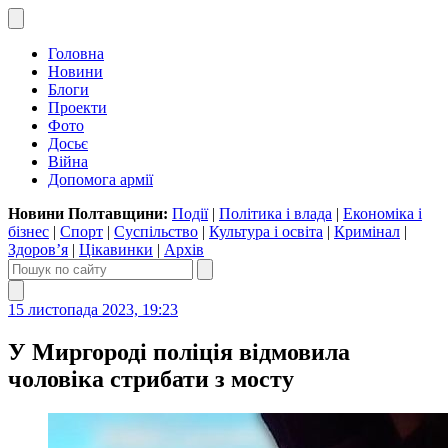
Головна
Новини
Блоги
Проекти
Фото
Досьє
Війна
Допомога армії
Новини Полтавщини:
Події
|
Політика і влада
|
Економіка і
бізнес
|
Спорт
|
Суспільство
|
Культура і освіта
|
Кримінал
|
Здоров’я
|
Цікавинки
|
Архів
15 листопада 2023, 19:23
У Миргороді поліція відмовила
чоловіка стрибати з мосту