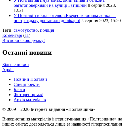
У Полтаві загинув юнак, який випав з балкона
багатоповерхівки на вулиці Затишній
8 серпня 2023,
12:21
У Полтаві з вікна готелю «Еверест» випала жінка —
постраждалу доставили до лікарні
5 серпня 2023, 15:20
Теги:
самогубство
,
поліція
Коментарі
(
11
)
Вислови свою думку!
Останні новини
Більше новин
Архів
Новини Полтави
Спецпроекти
Блоги
Фоторепортажі
Архів матеріалів
© 2009 – 2026 Інтернет-видання «Полтавщина»
Використання матеріалів інтернет-видання «Полтавщина» на
інших сайтах дозволяється лише за наявності гіперпосилання