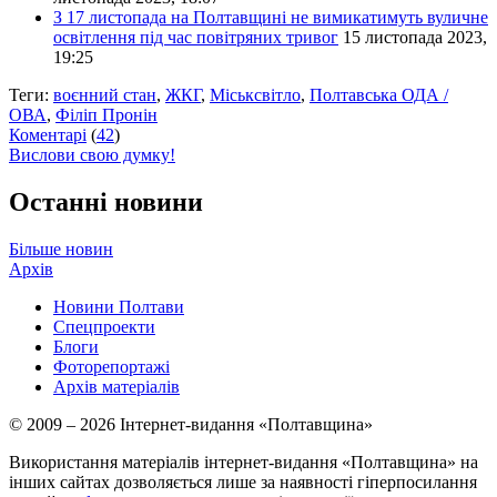
З 17 листопада на Полтавщині не вимикатимуть вуличне
освітлення під час повітряних тривог
15 листопада 2023,
19:25
Теги:
воєнний стан
,
ЖКГ
,
Міськсвітло
,
Полтавська ОДА /
ОВА
,
Філіп Пронін
Коментарі
(
42
)
Вислови свою думку!
Останні новини
Більше новин
Архів
Новини Полтави
Спецпроекти
Блоги
Фоторепортажі
Архів матеріалів
© 2009 – 2026 Інтернет-видання «Полтавщина»
Використання матеріалів інтернет-видання «Полтавщина» на
інших сайтах дозволяється лише за наявності гіперпосилання