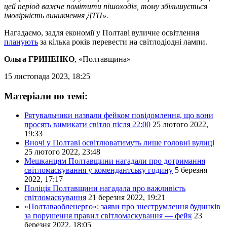
цей період важче помітити пішоходів, тому збільшується
імовірність виникнення ДТП».
Нагадаємо, задля економії у Полтаві вуличне освітлення
планують
за кілька років перевести на світлодіодні лампи.
Ольга ГРИНЕНКО
, «Полтавщина»
15 листопада 2023, 18:25
Матеріали по темі:
Рятувальники назвали фейком повідомлення, що вони
просять вимикати світло після 22:00
25 лютого 2022,
19:33
Вночі у Полтаві освітлюватимуть лише головні вулиці
25 лютого 2022, 23:48
Мешканцям Полтавщини нагадали про дотримання
світломаскування у комендантську годину
5 березня
2022, 17:17
Поліція Полтавщини нагадала про важливість
світломаскування
21 березня 2022, 19:21
«Полтаваобленерго»: заяви про знеструмлення будинків
за порушення правил світломаскування — фейк
23
березня 2022, 18:05