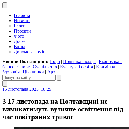
Головна
Новини
Блоги
Проекти
Фото
Досьє
Війна
Допомога армії
Новини Полтавщини:
Події
|
Політика і влада
|
Економіка і
бізнес
|
Спорт
|
Суспільство
|
Культура і освіта
|
Кримінал
|
Здоров’я
|
Цікавинки
|
Архів
15 листопада 2023, 18:25
З 17 листопада на Полтавщині не
вимикатимуть вуличне освітлення під
час повітряних тривог