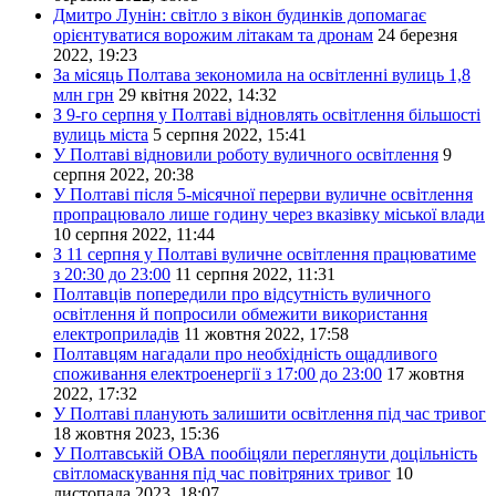
Дмитро Лунін: світло з вікон будинків допомагає
орієнтуватися ворожим літакам та дронам
24 березня
2022, 19:23
За місяць Полтава зекономила на освітленні вулиць 1,8
млн грн
29 квітня 2022, 14:32
З 9-го серпня у Полтаві відновлять освітлення більшості
вулиць міста
5 серпня 2022, 15:41
У Полтаві відновили роботу вуличного освітлення
9
серпня 2022, 20:38
У Полтаві після 5-місячної перерви вуличне освітлення
пропрацювало лише годину через вказівку міської влади
10 серпня 2022, 11:44
З 11 серпня у Полтаві вуличне освітлення працюватиме
з 20:30 до 23:00
11 серпня 2022, 11:31
Полтавців попередили про відсутність вуличного
освітлення й попросили обмежити використання
електроприладів
11 жовтня 2022, 17:58
Полтавцям нагадали про необхідність ощадливого
споживання електроенергії з 17:00 до 23:00
17 жовтня
2022, 17:32
У Полтаві планують залишити освітлення під час тривог
18 жовтня 2023, 15:36
У Полтавській ОВА пообіцяли переглянути доцільність
світломаскування під час повітряних тривог
10
листопада 2023, 18:07