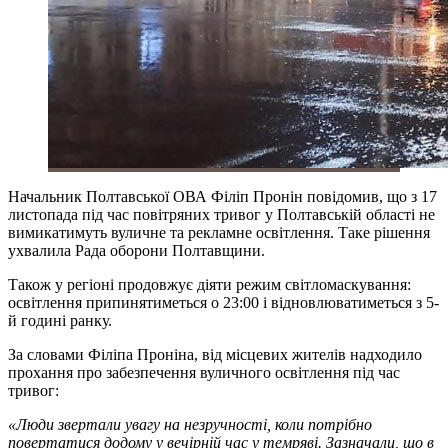
Начальник Полтавської ОВА Філіп Пронін повідомив, що з 17
листопада під час повітряних тривог у Полтавській області не
вимикатимуть вуличне та рекламне освітлення. Таке рішення
ухвалила Рада оборони Полтавщини.
Також у регіоні продовжує діяти режим світломаскування:
освітлення припинятиметься о 23:00 і відновлюватиметься з 5-
й годині ранку.
За словами Філіпа Проніна, від місцевих жителів надходило
прохання про забезпечення вуличного освітлення під час
тривог:
«Люди звертали увагу на незручності, коли потрібно
повертатися додому у вечірній час у темряві. Зазначали, що в