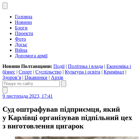
Головна
Новини
Блоги
Проекти
Фото
Досьє
Війна
Допомога армії
Новини Полтавщини:
Події
|
Політика і влада
|
Економіка і
бізнес
|
Спорт
|
Суспільство
|
Культура і освіта
|
Кримінал
|
Здоров’я
|
Цікавинки
|
Архів
9 листопада 2023, 17:41
Суд оштрафував підприємця, який
у Карлівці організував підпільний цех
з виготовлення цигарок