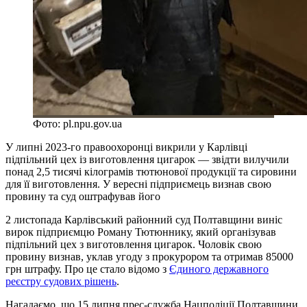
Фото: pl.npu.gov.ua
У липні 2023-го правоохоронці викрили у Карлівці
підпільний цех із виготовлення цигарок — звідти вилучили
понад 2,5 тисячі кілограмів тютюнової продукції та сировини
для її виготовлення. У вересні підприємець визнав свою
провину та суд оштрафував його
2 листопада Карлівський районний суд Полтавщини виніс
вирок підприємцю Роману Тютюннику, який організував
підпільний цех з виготовлення цигарок. Чоловік свою
провину визнав, уклав угоду з прокурором та отримав 85000
грн штрафу. Про це стало відомо з
Єдиного державного
реєстру судових рішень
.
Нагадаємо, що 15 липня прес-служба Нацполіції Полтавщини