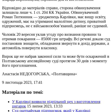
Відповідно до матеріалів справи, сторона обвинувачення
залишила лише ч. 1 ст. 204 КК України. Обвинувачений
Роман Тютюнник — уродженець Карлівки, має вищу освіту,
одружений, має на утриманні малолітню дитину, приватний
підприємець, не є військовозобов’язаний, раніше не судимий.
Чоловік 20 вересня уклав угоду про визнання провини та
отримав покарання — 85000 грн штрафу. Всі речові докази суд
постановив знищити, обладнання звернути в дохід держави, а
автомобіль повернути власнику.
Вирок ще не набрав законної сили та може бути оскаржений в
Полтавському апеляційному суді протягом 30 днів з моменту
його проголошення.
Анастасія НЕДОГОРСЬКА
, «Полтавщина»
9 листопада 2023, 17:41
Матеріали по темі:
У Карлівці виявили підпільний цех з виготовлення
цигарок
15 липня 2023, 13:33
Суд оштрафував підприємця, який у Карлівці