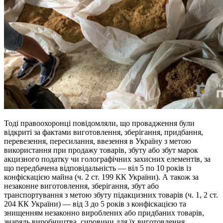
Тоді правоохоронці повідомляли, що провадження були
відкриті за фактами виготовлення, зберігання, придбання,
перевезення, пересилання, ввезення в Україну з метою
використання при продажу товарів, збуту або збут марок
акцизного податку чи голографічних захисних елементів, за
що передбачена відповідальність — віл 5 по 10 років із
конфіскацією майна (ч. 2 ст. 199 КК України). А також за
незаконне виготовлення, зберігання, збут або
транспортування з метою збуту підакцизних товарів (ч. 1, 2 ст.
204 КК України) — від 3 до 5 років з конфіскацією та
знищенням незаконно вироблених або придбаних товарів,
знарядь виробництва, сировини для їх виготовлення.