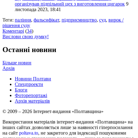
організував підпільний цех з виготовлення цигарок
9
листопада 2023, 18:41
Теги:
паління
,
фальсифікат
,
підприємництво
,
суд
,
вирок /
рішення суду
Коментарі
(
34
)
Вислови свою думку!
Останні новини
Більше новин
Архів
Новини Полтави
Спецпроекти
Блоги
Фоторепортажі
Архів матеріалів
© 2009 – 2026 Інтернет-видання «Полтавщина»
Використання матеріалів інтернет-видання «Полтавщина» на
інших сайтах дозволяється лише за наявності гіперпосилання
на сайт
poltava.to
, не закритого для індексації пошуковими