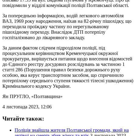
повідомили у відділі комунікації поліції Полтавської області.
За попередньою інформацією, водій легкового автомобіля
ВАЗ, 1969 року народження, наїхав на 82-річну пішохідку, що
переходила проїжджу частину по нерегульованому
пішохідному переходу. Внаслідок ДТП потерпілу
госпіталізовано до лікарняного закладу.
За даним фактом слідчим підрозділом поліції, під
процесуальним керівництвом Кременчуцької окружної
прокуратури, вирішується питання щодо внесення відомостей
до Єдиного реєстру досудових розслідувань за частиною 1
статті 286 (Порушення правил безпеки дорожнього руху
особою, яка керує транспортним засобом, що спричинило
потерпілому середнього ступеня тяжкості тілесні ушкодження)
Кримінального кодексу України.
Ян ПРУГЛО
, «Полтавщина»
4 листопада 2023, 12:06
Читайте також:
Поліція знайшла жителя Полтавської громади, який на
автівці на смерть збив жінку та втік
3 листопада 2023,