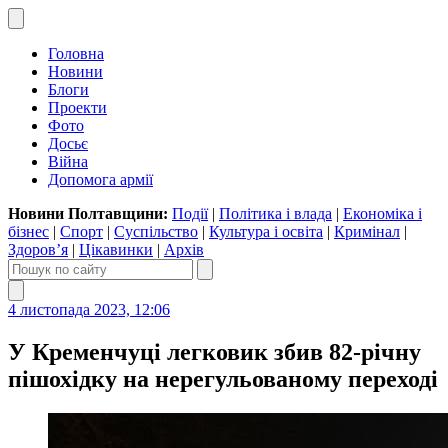
Головна
Новини
Блоги
Проекти
Фото
Досьє
Війна
Допомога армії
Новини Полтавщини:
Події
|
Політика і влада
|
Економіка і
бізнес
|
Спорт
|
Суспільство
|
Культура і освіта
|
Кримінал
|
Здоров’я
|
Цікавинки
|
Архів
4 листопада 2023, 12:06
У Кременчуці легковик збив 82-річну
пішохідку на нерегульованому переході