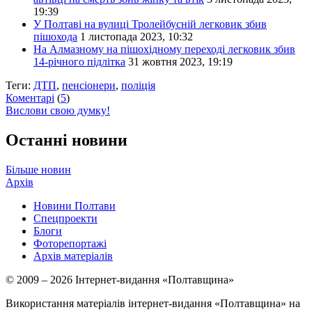
19:39
У Полтаві на вулиці Тролейбусній легковик збив
пішохода
1 листопада 2023, 10:32
На Алмазному на пішохідному переході легковик збив
14-річного підлітка
31 жовтня 2023, 19:19
Теги:
ДТП
,
пенсіонери
,
поліція
Коментарі
(
5
)
Вислови свою думку!
Останні новини
Більше новин
Архів
Новини Полтави
Спецпроекти
Блоги
Фоторепортажі
Архів матеріалів
© 2009 – 2026 Інтернет-видання «Полтавщина»
Використання матеріалів інтернет-видання «Полтавщина» на