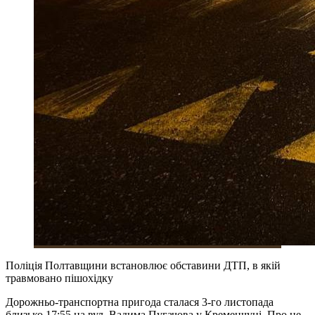
Поліція Полтавщини встановлює обставини ДТП, в якій
травмовано пішохідку
Дорожньо-транспортна пригода сталася 3-го листопада
близько 17:55 на вул. Вадима Пугачова у Кременчуці. Про це