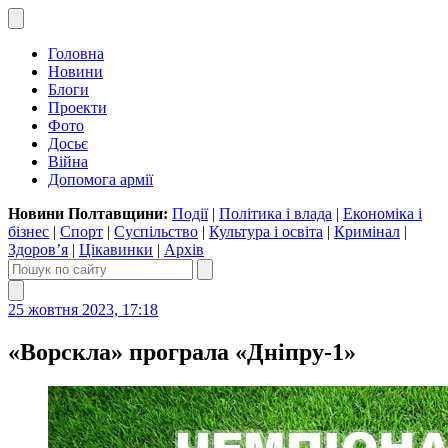
Головна
Новини
Блоги
Проекти
Фото
Досьє
Війна
Допомога армії
Новини Полтавщини:
Події
|
Політика і влада
|
Економіка і
бізнес
|
Спорт
|
Суспільство
|
Культура і освіта
|
Кримінал
|
Здоров’я
|
Цікавинки
|
Архів
25 жовтня 2023, 17:18
«Ворскла» програла «Дніпру-1»