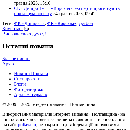
травня 2023, 15:16
СК «Дніпро-1» — «Ворскла»: експерти прогнозують
полтавцям поразку
24 травня 2023, 09:45
Теги:
ФК «Дніпро-1»
,
ФК «Ворскла»
,
футбол
Коментарі
(
6
)
Вислови свою думку!
Останні новини
Більше новин
Архів
Новини Полтави
Спецпроекти
Блоги
Фоторепортажі
Архів матеріалів
© 2009 – 2026 Інтернет-видання «Полтавщина»
Використання матеріалів інтернет-видання «Полтавщина» на
інших сайтах дозволяється лише за наявності гіперпосилання
на сайт
poltava.to
, не закритого для індексації пошуковими
системами; у друкованих виданнях — лише за погодженням з