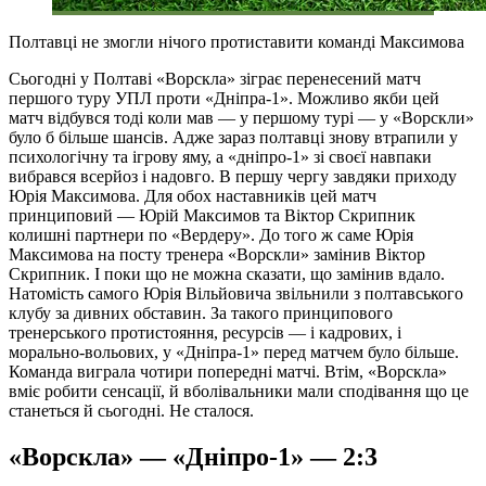
Полтавці не змогли нічого протиставити команді Максимова
Сьогодні у Полтаві «Ворскла» зіграє перенесений матч
першого туру УПЛ проти «Дніпра-1». Можливо якби цей
матч відбувся тоді коли мав — у першому турі — у «Ворскли»
було б більше шансів. Адже зараз полтавці знову втрапили у
психологічну та ігрову яму, а «дніпро-1» зі своєї навпаки
вибрався всерйоз і надовго. В першу чергу завдяки приходу
Юрія Максимова. Для обох наставників цей матч
принциповий — Юрій Максимов та Віктор Скрипник
колишні партнери по «Вердеру». До того ж саме Юрія
Максимова на посту тренера «Ворскли» замінив Віктор
Скрипник. І поки що не можна сказати, що замінив вдало.
Натомість самого Юрія Вільйовича звільнили з полтавського
клубу за дивних обставин. За такого принципового
тренерського протистояння, ресурсів — і кадрових, і
морально-вольових, у «Дніпра-1» перед матчем було більше.
Команда виграла чотири попередні матчі. Втім, «Ворскла»
вміє робити сенсації, й вболівальники мали сподівання що це
станеться й сьогодні. Не сталося.
«Ворскла» — «Дніпро-1» — 2:3