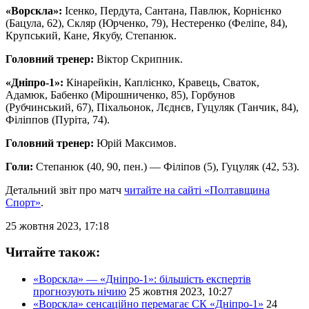
«Ворскла»:
Ісенко, Пердута, Сантана, Павлюк, Корнієнко
(Бацула, 62), Скляр (Юрченко, 79), Нестеренко (Феліпе, 84),
Крупський, Кане, Якубу, Степанюк.
Головний тренер:
Віктор Скрипник.
«Дніпро-1»:
Кінарейкін, Каплієнко, Кравець, Сваток,
Адамюк, Бабенко (Мірошниченко, 85), Горбунов
(Рубчинський, 67), Піхальонок, Лєднєв, Гуцуляк (Танчик, 84),
Філіппов (Пуріта, 74).
Головний тренер:
Юрій Максимов.
Голи:
Степанюк (40, 90, пен.) — Філіпов (5), Гуцуляк (42, 53).
Детальний звіт про матч
читайте на сайті «Полтавщина
Спорт»
.
25 жовтня 2023, 17:18
Читайте також:
«Ворскла» — «Дніпро-1»: більшість експертів
прогнозують нічию
25 жовтня 2023, 10:27
«Ворскла» сенсаційно перемагає СК «Дніпро-1»
24