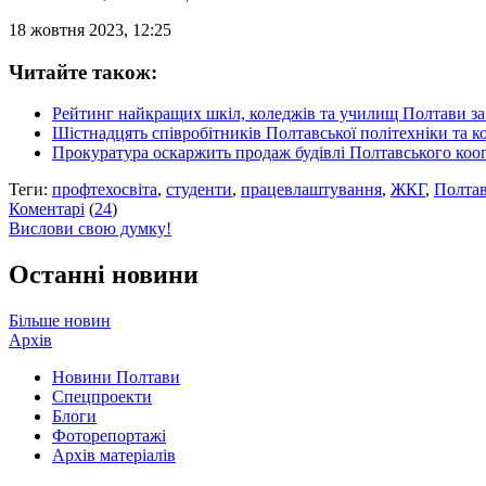
18 жовтня 2023, 12:25
Читайте також:
Рейтинг найкращих шкіл, коледжів та училищ Полтави з
Шістнадцять співробітників Полтавської політехніки та к
Прокуратура оскаржить продаж будівлі Полтавського кооп
Теги:
профтехосвіта
,
студенти
,
працевлаштування
,
ЖКГ
,
Полтав
Коментарі
(
24
)
Вислови свою думку!
Останні новини
Більше новин
Архів
Новини Полтави
Спецпроекти
Блоги
Фоторепортажі
Архів матеріалів