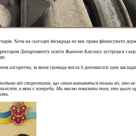
ухарів. Хоча на сьогодні міськрада не має права фінансувати дер
ректором Департаменту освіти Жанною Каплоух зустрілася з кері
ди.
ання алгоритму, за яким громада могла б допомагати цим заклад
дходимо від стереотипів, що «там навчаються тільки ті, хто не
іалістів, в яких є потреба. Ми маємо показати тим, хто цього щ
ова.