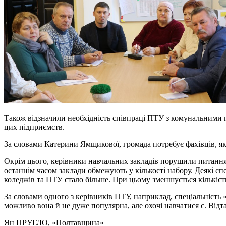
Також відзначили необхідність співпраці ПТУ з комунальними п
цих підприємств.
За словами Катерини Ямщикової, громада потребує фахівців, яки
Окрім цього, керівники навчальних закладів порушили питання кі
останнім часом заклади обмежують у кількості набору. Деякі спе
коледжів та ПТУ стало більше. При цьому зменшується кількість
За словами одного з керівників ПТУ, наприклад, спеціальність 
можливо вона й не дуже популярна, але охочі навчатися є. Відта
Ян ПРУГЛО
, «Полтавщина»