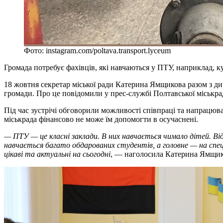
Фото: instagram.com/poltava.transport.lyceum
Громада потребує фахівців, які навчаються у ПТУ, наприклад, к
18 жовтня секретар міської ради Катерина Ямщикова разом з ди
громади. Про це повідомили у прес-службі Полтавської міськра
Під час зустрічі обговорили можливості співпраці та напрацюв
міськрада фінансово не може їм допомогти в осучаснені.
— ПТУ — це класні заклади. В них навчається чимало дітей. Ві
навчається багато обдарованих студентів, а головне — на спец
цікаві та актуальні на сьогодні
, — наголосила Катерина Ямщик