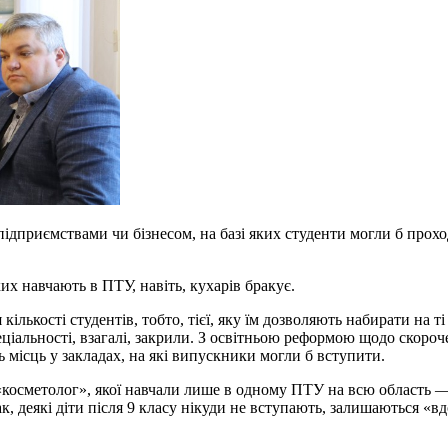
ідприємствами чи бізнесом, на базі яких студенти могли б прох
х навчають в ПТУ, навіть, кухарів бракує.
лькості студентів, тобто, тієї, яку їм дозволяють набирати на т
ціальності, взагалі, закрили. З освітньою реформою щодо скороче
 місць у закладах, на які випускники могли б вступити.
«косметолог», якої навчали лише в одному ПТУ на всю область — 
к, деякі діти після 9 класу нікуди не вступають, залишаються «в