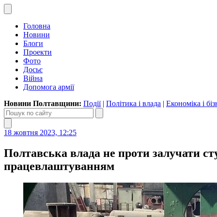
Головна
Новини
Блоги
Проекти
Фото
Досьє
Війна
Допомога армії
Новини Полтавщини:
Події
|
Політика і влада
|
Економіка і біз
18 жовтня 2023, 12:25
Полтавська влада не проти залучати с
працевлаштуванням