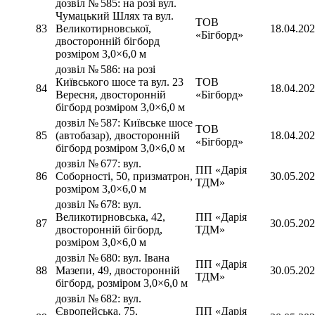
дозвіл № 585: на розі вул.
Чумацький Шлях та вул.
ТОВ
83
Великотирновської,
18.04.20
«Бігборд»
двосторонній бігборд
розміром 3,0×6,0 м
дозвіл № 586: на розі
Київського шосе та вул. 23
ТОВ
84
18.04.20
Вересня, двосторонній
«Бігборд»
бігборд розміром 3,0×6,0 м
дозвіл № 587: Київське шосе
ТОВ
85
(автобазар), двосторонній
18.04.20
«Бігборд»
бігборд розміром 3,0×6,0 м
дозвіл № 677: вул.
ПП «Дарія
86
Соборності, 50, призматрон,
30.05.20
ТДМ»
розміром 3,0×6,0 м
дозвіл № 678: вул.
Великотирновська, 42,
ПП «Дарія
87
30.05.20
двосторонній бігборд,
ТДМ»
розміром 3,0×6,0 м
дозвіл № 680: вул. Івана
ПП «Дарія
88
Мазепи, 49, двосторонній
30.05.20
ТДМ»
бігборд, розміром 3,0×6,0 м
дозвіл № 682: вул.
Європейська, 75,
ПП «Дарія