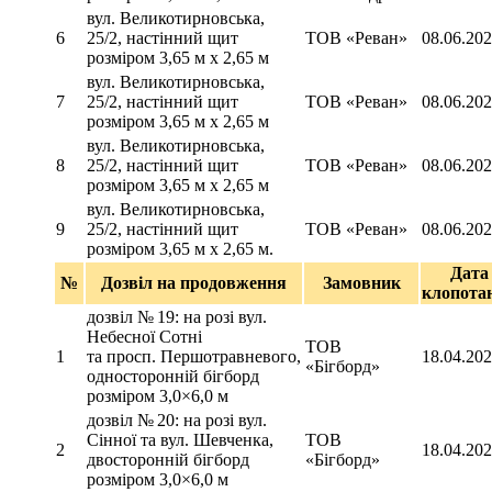
вул. Великотирновська,
6
25/2, настінний щит
ТОВ «Реван»
08.06.20
розміром 3,65 м х 2,65 м
вул. Великотирновська,
7
25/2, настінний щит
ТОВ «Реван»
08.06.20
розміром 3,65 м х 2,65 м
вул. Великотирновська,
8
25/2, настінний щит
ТОВ «Реван»
08.06.20
розміром 3,65 м х 2,65 м
вул. Великотирновська,
9
25/2, настінний щит
ТОВ «Реван»
08.06.20
розміром 3,65 м х 2,65 м.
Дата
№
Дозвіл на продовження
Замовник
клопота
дозвіл № 19: на розі вул.
Небесної Сотні
ТОВ
1
та просп. Першотравневого,
18.04.20
«Бігборд»
односторонній бігборд
розміром 3,0×6,0 м
дозвіл № 20: на розі вул.
Сінної та вул. Шевченка,
ТОВ
2
18.04.20
двосторонній бігборд
«Бігборд»
розміром 3,0×6,0 м