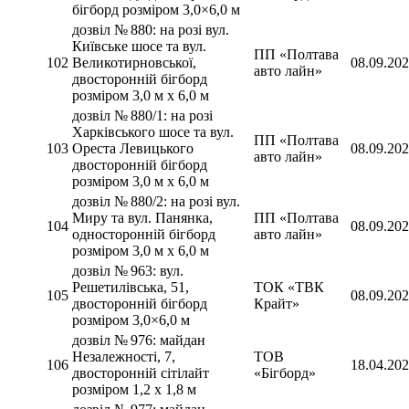
бігборд розміром 3,0×6,0 м
дозвіл № 880: на розі вул.
Київське шосе та вул.
ПП «Полтава
102
Великотирновської,
08.09.20
авто лайн»
двосторонній бігборд
розміром 3,0 м х 6,0 м
дозвіл № 880/1: на розі
Харківського шосе та вул.
ПП «Полтава
103
Ореста Левицького
08.09.20
авто лайн»
двосторонній бігборд
розміром 3,0 м х 6,0 м
дозвіл № 880/2: на розі вул.
Миру та вул. Панянка,
ПП «Полтава
104
08.09.20
односторонній бігборд
авто лайн»
розміром 3,0 м х 6,0 м
дозвіл № 963: вул.
Решетилівська, 51,
ТОК «ТВК
105
08.09.20
двосторонній бігборд
Крайт»
розміром 3,0×6,0 м
дозвіл № 976: майдан
Незалежності, 7,
ТОВ
106
18.04.20
двосторонній сітілайт
«Бігборд»
розміром 1,2 х 1,8 м