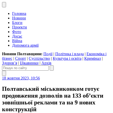
Головна
Новини
Блоги
Проекти
Фото
Досьє
Війна
Допомога армії
Новини Полтавщини:
Події
|
Політика і влада
|
Економіка і
бізнес
|
Спорт
|
Суспільство
|
Культура і освіта
|
Кримінал
|
Здоров’я
|
Цікавинки
|
Архів
18 жовтня 2023, 10:56
Полтавський міськвиконком готує
продовження дозволів на 133 об’єкти
зовнішньої реклами та на 9 нових
конструкцій