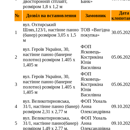
двосторонній сітілайт,
Банк»
розміром 1,8 х 1,2 м
Дата
№
Дозвіл на встановлення
Замовник
клопота
вул. Охтирський
Шлях,123/1, настінне панно
ТОВ «Вигідна
1
30.05.20
(банер) розміром 3,05 х 1,5
покупка»
м
ФОП
вул. Героїв України, 30,
Ясковець-
настінне панно (банерне
2
Кострикіна
05.06.20
полотно) розміром 1.405 х
Юлія
1,405 м
Василівна
ФОП
вул. Героїв України, 30,
Ясковець-
настінне панно (банерне
3
Кострикіна
05.06.20
полотно) розміром 1.405 х
Юлія
1,405 м
Василівна
вул. Великотирновська,
ФОП Ухналь
4
31/1, настінне панно (банер)
Анна
09.10.20
розміром 2,31 х 2,77 м
Олександрівна
вул. Великотирновська,
ФОП Ухналь
5
31/1, настінне панно(банер)
Анна
09.10.20
розміром 1,49 х 2,77 м.
Олександрівна