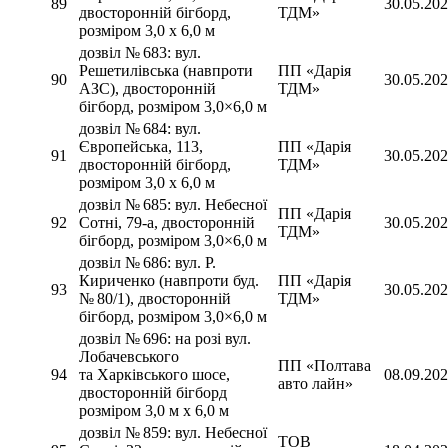
89
30.05.20
двосторонній бігборд,
ТДМ»
розміром 3,0 х 6,0 м
дозвіл № 683: вул.
Решетилівська (навпроти
ПП «Дарія
90
30.05.20
АЗС), двосторонній
ТДМ»
бігборд, розміром 3,0×6,0 м
дозвіл № 684: вул.
Європейська, 113,
ПП «Дарія
91
30.05.20
двосторонній бігборд,
ТДМ»
розміром 3,0 х 6,0 м
дозвіл № 685: вул. Небесної
ПП «Дарія
92
Сотні, 79-а, двосторонній
30.05.20
ТДМ»
бігборд, розміром 3,0×6,0 м
дозвіл № 686: вул. Р.
Кириченко (навпроти буд.
ПП «Дарія
93
30.05.20
№ 80/1), двосторонній
ТДМ»
бігборд, розміром 3,0×6,0 м
дозвіл № 696: на розі вул.
Лобачевського
ПП «Полтава
94
та Харківського шосе,
08.09.20
авто лайн»
двосторонній бігборд
розміром 3,0 м х 6,0 м
дозвіл № 859: вул. Небесної
ТОВ