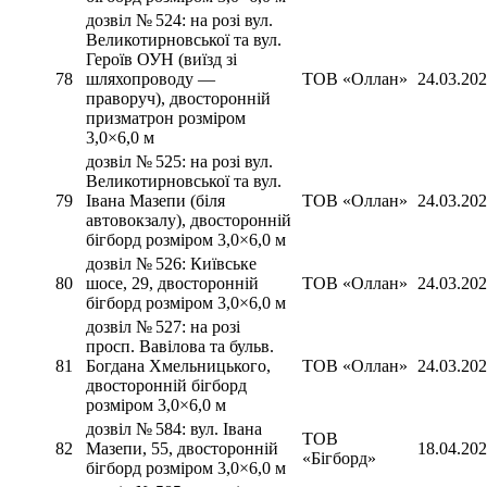
дозвіл № 524: на розі вул.
Великотирновської та вул.
Героїв ОУН (виїзд зі
78
шляхопроводу —
ТОВ «Оллан»
24.03.20
праворуч), двосторонній
призматрон розміром
3,0×6,0 м
дозвіл № 525: на розі вул.
Великотирновської та вул.
79
Івана Мазепи (біля
ТОВ «Оллан»
24.03.20
автовокзалу), двосторонній
бігборд розміром 3,0×6,0 м
дозвіл № 526: Київське
80
шосе, 29, двосторонній
ТОВ «Оллан»
24.03.20
бігборд розміром 3,0×6,0 м
дозвіл № 527: на розі
просп. Вавілова та бульв.
81
Богдана Хмельницького,
ТОВ «Оллан»
24.03.20
двосторонній бігборд
розміром 3,0×6,0 м
дозвіл № 584: вул. Івана
ТОВ
82
Мазепи, 55, двосторонній
18.04.20
«Бігборд»
бігборд розміром 3,0×6,0 м