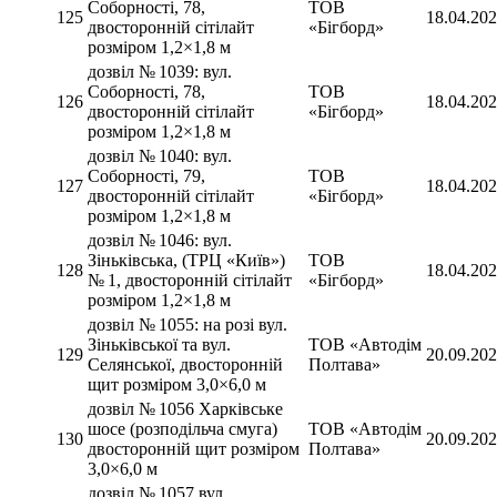
Соборності, 78,
ТОВ
125
18.04.20
двосторонній сітілайт
«Бігборд»
розміром 1,2×1,8 м
дозвіл № 1039: вул.
Соборності, 78,
ТОВ
126
18.04.20
двосторонній сітілайт
«Бігборд»
розміром 1,2×1,8 м
дозвіл № 1040: вул.
Соборності, 79,
ТОВ
127
18.04.20
двосторонній сітілайт
«Бігборд»
розміром 1,2×1,8 м
дозвіл № 1046: вул.
Зіньківська, (ТРЦ «Київ»)
ТОВ
128
18.04.20
№ 1, двосторонній сітілайт
«Бігборд»
розміром 1,2×1,8 м
дозвіл № 1055: на розі вул.
Зіньківської та вул.
ТОВ «Автодім
129
20.09.20
Селянської, двосторонній
Полтава»
щит розміром 3,0×6,0 м
дозвіл № 1056 Харківське
шосе (розподільча смуга)
ТОВ «Автодім
130
20.09.20
двосторонній щит розміром
Полтава»
3,0×6,0 м
дозвіл № 1057 вул.