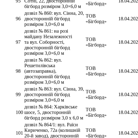
95
Сотні, 22, двосторонній
18.04.20
«Бігборд»
бігборд розміром 3,0×6,0 м
дозвіл № 860: вул. Сінна, 20,
ТОВ
96
двосторонній бігборд
18.04.20
«Бігборд»
розміром 3,0×6,0 м
дозвіл № 861: на розі
майдану Незалежності
ТОВ
97
та вул. Соборності,
18.04.20
«Бігборд»
двосторонній бігборд
розміром 3,0×6,0 м
дозвіл № 862: вул.
Решетилівська
ТОВ
98
(автозаправка),
18.04.20
«Бігборд»
двосторонній бігборд
розміром 3,0×6,0 м
дозвіл № 863: вул. Сінна, 39,
ТОВ
99
двосторонній бігборд
18.04.20
«Бігборд»
розміром 3,0×6,0 м
дозвіл № 864: Харківське
ТОВ
100
шосе, 5, двосторонній
18.04.20
«Бігборд»
бігборд розміром 3,0 x 6,0 м
дозвіл № 864/1: вул. Раїси
Кириченко, 72а (колишній
ТОВ
101
18.04.20
20-й завод), двосторонній
«Бігборд»