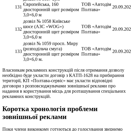
Європейська, 160
ТОВ «Автодім
131
20.09.20
двосторонній щит розміром
Полтава»
3,0×6,0 м
дозвіл № 1058 Київське
шосе (АЗС «WOG»)
ТОВ «Автодім
132
20.09.20
двосторонній щит розміром
Полтава»
3,0×6,0 м
дозвіл № 1059 просп. Миру
(розподільча смуга)
ТОВ «Автодім
133
20.09.20
двосторонній щит розміром
Полтава»
3,0×6,0 м.
Власникам рекламних конструкцій після отримання дозволу
необхідно буде укласти договір з КАТП-1628 на прибирання
території, КП «Полтава-сервіс» має укласти відповідні
договори з розповсюджувачами зовнішньої реклами про
надання в користування місць для розташування спеціальних
рекламних конструкцій.
Коротка хронологія проблеми
зовнішньої реклами
Поки члени виконкому готуються до голосування звернемо