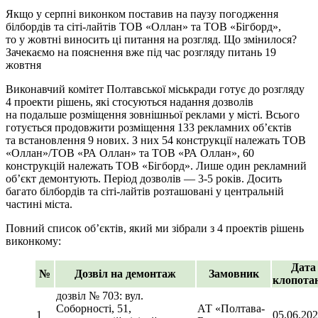
Якщо у серпні виконком поставив на паузу погодження
білбордів та сіті-лайтів ТОВ «Оллан» та ТОВ «Бігборд»,
то у жовтні виносить ці питання на розгляд. Що змінилося?
Зачекаємо на пояснення вже під час розгляду питань 19
жовтня
Виконавчий комітет Полтавської міськради готує до розгляду
4 проекти рішень, які стосуються надання дозволів
на подальше розміщення зовнішньої реклами у місті. Всього
готується продовжити розміщення 133 рекламних об’єктів
та встановлення 9 нових. З них 54 конструкції належать ТОВ
«Оллан»/ТОВ «РА Оллан» та ТОВ «РА Оллан», 60
конструкцій належать ТОВ «Бігборд». Лише один рекламний
об’єкт демонтують. Період дозволів — 3-5 років. Досить
багато білбордів та сіті-лайтів розташовані у центральній
частині міста.
Повний список об’єктів, який ми зібрали з 4 проектів рішень
виконкому:
Дата
№
Дозвіл на демонтаж
Замовник
клопота
дозвіл № 703: вул.
Соборності, 51,
АТ «Полтава-
1
05.06.20