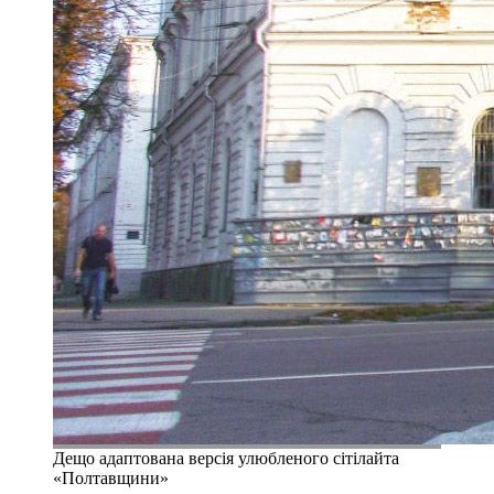
Дещо адаптована версія улюбленого сітілайта
«Полтавщини»