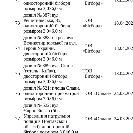
72
18.04.20
односторонній бігборд
«Бігборд»
розміром 3,0×6,0 м
дозвіл № 387: вул.
Решетилівська, 35,
ТОВ
73
18.04.20
односторонній бігборд
«Бігборд»
розміром 3,0×6,0 м
дозвіл № 388: на розі вул.
Великотирновської та вул.
ТОВ
74
Героїв України,
18.04.20
«Бігборд»
двосторонній бігборд
розміром 3,0×6,0 м
дозвіл № 389: вул. Сінна
(готель «Київ»),
ТОВ
75
18.04.20
двосторонній бігборд
«Бігборд»
розміром 3,0×6,0 м
дозвіл № 521: площа Слави,
76
односторонній призматрон
ТОВ «Оллан»
24.03.20
розміром 3,0×6,0 м
дозвіл № 522: вул.
Європейська (біля
Управління патрульної
77
ТОВ «Оллан»
24.03.20
поліції в Полтавській
області), двосторонній
бігборд розміром 3,0×6,0 м