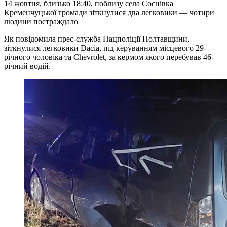
14 жовтня, близько 18:40, поблизу села Соснівка
Кременчуцької громади зіткнулися два легковики — чотири
людини постраждало
Як повідомила прес-служба Нацполіції Полтавщини,
зіткнулися легковики Dacia, під керуванням місцевого 29-
річного чоловіка та Chevrolet, за кермом якого перебував 46-
річний водій.