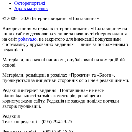
Фоторепортажі
Архів матеріалів
© 2009 – 2026 Інтернет-видання «Полтавщина»
Використання матеріалів інтернет-видання «Полтавщина» на
інших сайтах дозволяється лише за наявності гіперпосилання
на сайт
poltava.to
, не закритого для індексації пошуковими
системами; у друкованих виданнях — лише за погодженням з
редакцією.
Матеріали, позначені написом
, опубліковані на комерційній
основі.
Матеріали, розміщені в розділах «Проекти» та «Блоги»,
публікуються за ініціативи сторонніх осіб і не є редакційними.
Редакція інтернет-видання «Полтавщина» не несе
відповідальності за зміст коментарів, розміщених
користувачами сайту. Редакція не завжди поділяє погляди
авторів публікацій.
Редакція –
Телефон редакції –
(095) 794-29-25
Реклама на сайті –
,
(095) 750-18-53