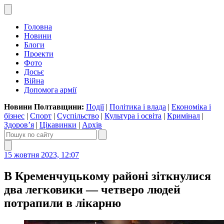
Головна
Новини
Блоги
Проекти
Фото
Досьє
Війна
Допомога армії
Новини Полтавщини:
Події
|
Політика і влада
|
Економіка і
бізнес
|
Спорт
|
Суспільство
|
Культура і освіта
|
Кримінал
|
Здоров’я
|
Цікавинки
|
Архів
15 жовтня 2023, 12:07
В Кременчуцькому районі зіткнулися
два легковики — четверо людей
потрапили в лікарню