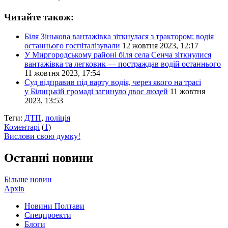
Читайте також:
Біля Зінькова вантажівка зіткнулася з трактором: водія
останнього госпіталізували
12 жовтня 2023, 12:17
У Миргородському районі біля села Сенча зіткнулися
вантажівка та легковик — постраждав водій останнього
11 жовтня 2023, 17:54
Суд відправив під варту водія, через якого на трасі
у Білицькій громаді загинуло двоє людей
11 жовтня
2023, 13:53
Теги:
ДТП
,
поліція
Коментарі
(
1
)
Вислови свою думку!
Останні новини
Більше новин
Архів
Новини Полтави
Спецпроекти
Блоги