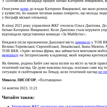
У Полтавській міськраді працює батько Катерини Ямщикової, 
Описуючи
шлях
до влади Катерини Ямщикової, ми мало розповіл
у кумівстві, бо нашим читачам важко повірити, що молода люд
у біографі міської очільниці.
В кінці 2021 року управління ЖКГ очолила Ольга Данілова. До 
батько Катерини Ямщикової. Коли Данілова стала керувати упра
відповідали представники команди «За Майбутнє».
Невдовзі після призначення Данілової місто
замовило
у ТОВ ВКК
Велико-Тирнівської, Європейської, Зіньківської, Івана Мазепи
ТОВ ВКК «Арія» велика фірма, яка займається монтажем мобіл
меморіалу
на Затуринському кладовищі, який зокрема критику
Як бачимо, родина Бабіч уже мала вплив на місто за часів прав
технічний нагляд. Це дуже важлива посада, оскільки саме від т
ситуацію зі скейтпарком на Леваді, коли технічний нагляд
не п
Микола ЛИСОГОР
, «Полтавщина»
14 жовтня 2023, 11:21
Читайте також:
Управління ЖКГ оголосило про скасування корупційного 