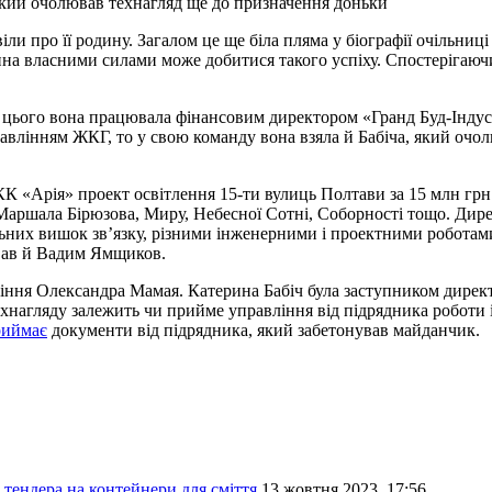
який очолював технагляд ще до призначення доньки
и про її родину. Загалом це ще біла пляма у біографії очільниц
ина власними силами може добитися такого успіху. Спостерігаю
цього вона працювала фінансовим директором «Гранд Буд-Індустрі
влінням ЖКГ, то у свою команду вона взяла й Бабіча, який очол
 «Арія» проект освітлення 15-ти вулиць Полтави за 15 млн грн.
, Маршала Бірюзова, Миру, Небесної Сотні, Соборності тощо. Дире
ьних вишок зв’язку, різними інженерними і проектними роботам
вав й Вадим Ямщиков.
ління Олександра Мамая. Катерина Бабіч була заступником директ
ехнагляду залежить чи прийме управління від підрядника роботи 
риймає
документи від підрядника, який забетонував майданчик.
тендера на контейнери для сміття
13 жовтня 2023, 17:56