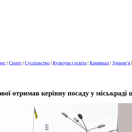
нес
|
Спорт
|
Суспільство
|
Культура і освіта
|
Кримінал
|
Здоров’я
ої отримав керівну посаду у міськраді щ