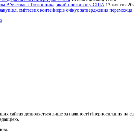
атом В’ячеслава Тютюнника, який проживає у США
13 жовтня 202
 закупівлі сміттєвих контейнерів очікує затвердження переможця
о
ших сайтах дозволяється лише за наявності гіперпосилання на с
едакцією.
нові.