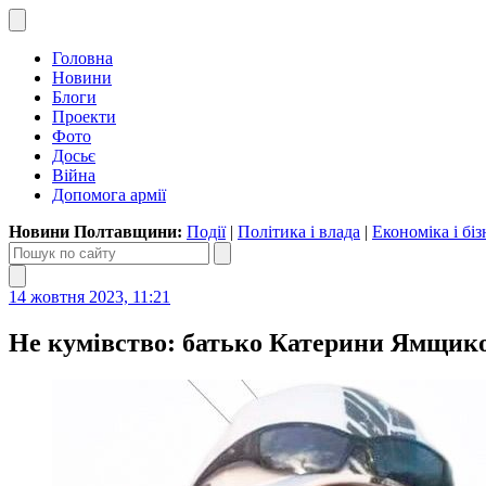
Головна
Новини
Блоги
Проекти
Фото
Досьє
Війна
Допомога армії
Новини Полтавщини:
Події
|
Політика і влада
|
Економіка і біз
14 жовтня 2023, 11:21
Не кумівство: батько Катерини Ямщиков