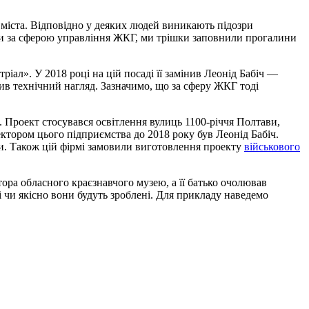
і міста. Відповідно у деяких людей виникають підозри
чи за сферою управління ЖКГ, ми трішки заповнили прогалини
ал». У 2018 році на цій посаді її замінив Леонід Бабіч —
ив технічний нагляд. Зазначимо, що за сферу ЖКГ тоді
 Проект стосувався освітлення вулиць 1100-річчя Полтави,
ктором цього підприємства до 2018 року був Леонід Бабіч.
и. Також цій фірмі замовили виготовлення проекту
військового
ора обласного краєзнавчого музею, а її батько очолював
і чи якісно вони будуть зроблені. Для прикладу наведемо