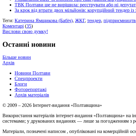
ТВК Полтави ще не вирішила: реєструвати або ні депут
За крок від втрати двох мільйонів: корупційний тендер із
Теги:
Катерина Ямщикова (Бабіч)
,
ЖКГ
,
тендер
,
підприємництв
Коментарі
(
35
)
Вислови свою думку!
Останні новини
Більше новин
Архів
Новини Полтави
Спецпроекти
Блоги
Фоторепортажі
Архів матеріалів
© 2009 – 2026 Інтернет-видання «Полтавщина»
Використання матеріалів інтернет-видання «Полтавщина» на ін
системами; у друкованих виданнях — лише за погодженням з р
Матеріали, позначені написом
, опубліковані на комерційній ос