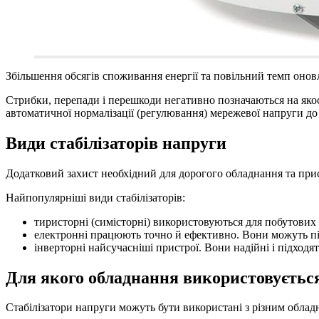
Збільшення обсягів споживання енергії та повільний темп онов
Стрибки, перепади і перешкоди негативно позначаються на якос
автоматичної нормалізації (регулювання) мережевої напруги до 
Види стабілізаторів напруги
Додатковий захист необхідний для дорогого обладнання та прис
Найпопулярніші види стабілізаторів:
тиристорні (симісторні) використовуються для побутових 
електронні працюють точно й ефективно. Вони можуть під
інверторні найсучасніші пристрої. Вони надійні і підход
Для якого обладнання використовуєтьс
Стабілізатори напруги можуть бути використані з різним облад