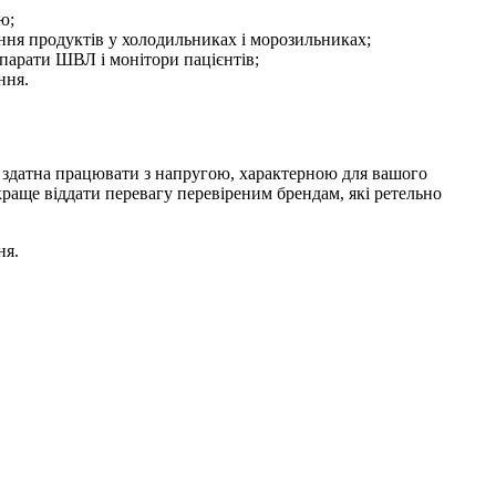
ю;
ення продуктів у холодильниках і морозильниках;
парати ШВЛ і монітори пацієнтів;
ння.
ь здатна працювати з напругою, характерною для вашого
 краще віддати перевагу перевіреним брендам, які ретельно
ня.