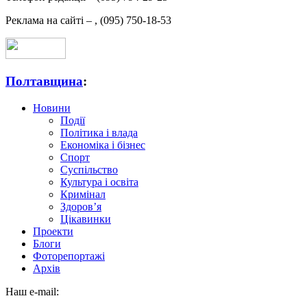
Реклама на сайті –
,
(095) 750-18-53
Полтавщина
:
Новини
Події
Політика і влада
Економіка і бізнес
Спорт
Суспільство
Культура і освіта
Кримінал
Здоров’я
Цікавинки
Проекти
Блоги
Фоторепортажі
Архів
Наш e-mail: