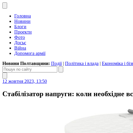
Головна
Новини
Блоги
Проекти
Фото
Досьє
Війна
Допомога армії
Новини Полтавщини:
Події
|
Політика і влада
|
Економіка і біз
12 жовтня 2023, 13:50
Стабілізатор напруги: коли необхідне 