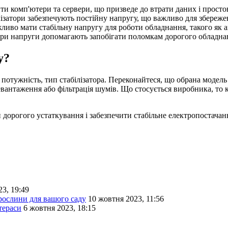
и комп'ютери та сервери, що призведе до втрати даних і просто
лізатори забезпечують постійну напругу, що важливо для збереж
иво мати стабільну напругу для роботи обладнання, такого як а
ори напруги допомагають запобігати поломкам дорогого обладна
у?
потужність, тип стабілізатора. Переконайтеся, що обрана модел
еревантаження або фільтрація шумів. Що стосується виробника, то
дорогого устаткування і забезпечити стабільне електропостачан
3, 19:49
 рослини для вашого саду
10 жовтня 2023, 11:56
тераси
6 жовтня 2023, 18:15