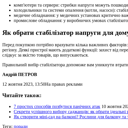
комп'ютери та сервери: стрибки напруги можуть пошкодит
холодильники та системи опалення (котли, насоси): стабі
медичне обладнання: у медичних установах критично важл
промислове обладнання: у виробничих умовах стабілізат
Як обрати стабілізатор напруги для дом
Перед покупкою потрібно врахувати кілька важливих факторів: 
регіону. Деякі пристрої мають додаткові функції: захист від п
слідкує за якістю товарів, що випускаються.
Правильний вибір стабілізатора допоможе вам уникнути втрати 
Андрій ПЕТРОВ
12 жовтня 2023, 13:50
На правах реклами
Читайте також:
7 простих способів позбутися панічних атак
10 жовтня 202
Секрети успішного вибору саджанців: як обрати ідеальні
Як створити міні-сад на балконі? Рослини для балкону та 
Теги:
поради