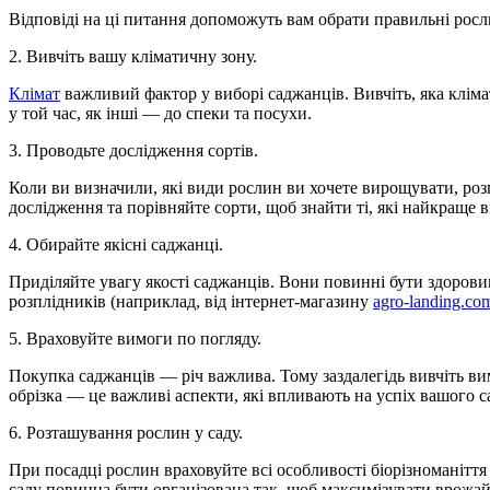
Відповіді на ці питання допоможуть вам обрати правильні росл
2. Вивчіть вашу кліматичну зону.
Клімат
важливий фактор у виборі саджанців. Вивчіть, яка кліма
у той час, як інші — до спеки та посухи.
3. Проводьте дослідження сортів.
Коли ви визначили, які види рослин ви хочете вирощувати, розгл
дослідження та порівняйте сорти, щоб знайти ті, які найкраще
4. Обирайте якісні саджанці.
Приділяйте увагу якості саджанців. Вони повинні бути здорови
розплідників (наприклад, від інтернет-магазину
agro-landing.co
5. Враховуйте вимоги по погляду.
Покупка саджанців — річ важлива. Тому заздалегідь вивчіть ви
обрізка — це важливі аспекти, які впливають на успіх вашого с
6. Розташування рослин у саду.
При посадці рослин враховуйте всі особливості біорізноманіт
саду повинна бути організована так, щоб максимізувати врожай