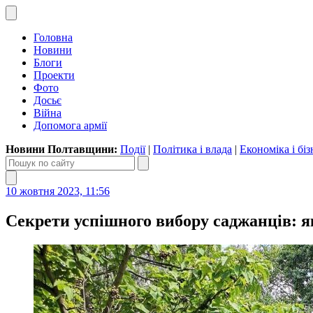
Головна
Новини
Блоги
Проекти
Фото
Досьє
Війна
Допомога армії
Новини Полтавщини:
Події
|
Політика і влада
|
Економіка і біз
10 жовтня 2023, 11:56
Секрети успішного вибору саджанців: я