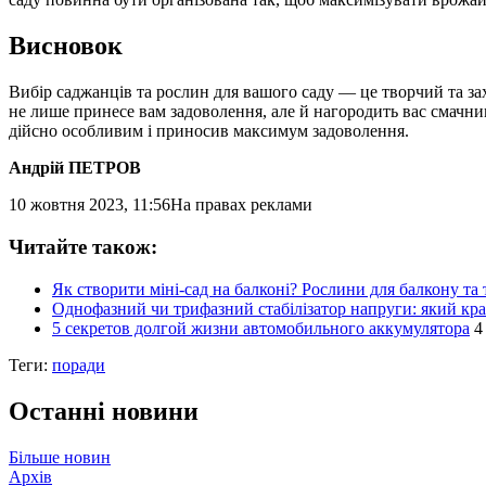
Висновок
Вибір саджанців та рослин для вашого саду — це творчий та з
не лише принесе вам задоволення, але й нагородить вас смачним
дійсно особливим і приносив максимум задоволення.
Андрій ПЕТРОВ
10 жовтня 2023, 11:56
На правах реклами
Читайте також:
Як створити міні-сад на балконі? Рослини для балкону та 
Однофазний чи трифазний стабілізатор напруги: який кр
5 секретов долгой жизни автомобильного аккумулятора
4
Теги:
поради
Останні новини
Більше новин
Архів