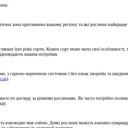
ини.
тична зона притаманна вашому регіону та які рослини найкраще пі
яньте їхні різні сорти. Кожен сорт може мати свої особливості, т
 відповідають вашим потребам.
ми, з гарною кореневою системою і без ознак хвороби та шкідник
m.ua
).
моги по догляду за різними рослинами. Як часто потрібно полива
аду.
тя та взаємодію між собою. Деякі рослини можуть взаємно покра
 та забезпечити їх здоровий розвиток.