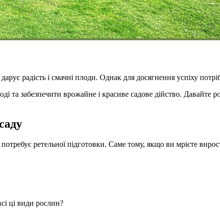
дарує радість і смачні плоди. Однак для досягнення успіху потр
ді та забезпечити врожайне і красиве садове дійство. Давайте р
саду
і потребує ретельної підготовки. Саме тому, якщо ви мрієте вир
сі ці види рослин?