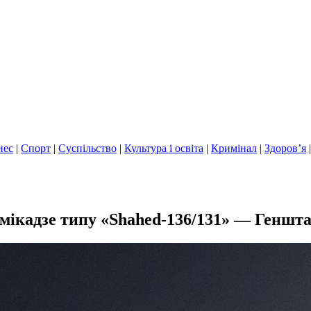
нес
|
Спорт
|
Суспільство
|
Культура і освіта
|
Кримінал
|
Здоров’я
амікадзе типу «Shahed-136/131» — Геншт