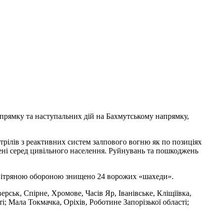
апрямку та наступальних дій на Бахмутському напрямку,
стрілів з реактивних систем залпового вогню як по позиціях
анені серед цивільного населення. Руйнувань та пошкоджень
овітряною обороною знищено 24 ворожих «шахеди».
ерськ, Спірне, Хромове, Часів Яр, Іванівське, Кліщіївка,
 Мала Токмачка, Оріхів, Роботине Запорізької області;