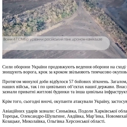
Сили оборони України продовжують ведення оборони на сході т
знищують ворога, крок за кроком звільняють тимчасово окупова
Протягом минулої доби відбулося 57 бойових зіткнень. Загалом, 
наших військ, так і по цивільних об’єктах нашої держави. Внас
зазнали приватні житлові будинки та інша цивільна інфраструк
Крім того, сьогодні вночі, окупанти атакували Україну, зас
Авіаційних ударів зазнали: Синьківка, Подоли Харківської област
Торецьк, Олександро-Шультине, Авдіївка, Мар’їнка, Новомихайл
Козацьке, Миколаївка, Ольгівка Херсонської області.