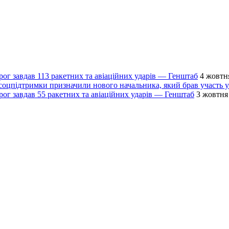
рог завдав 113 ракетних та авіаційних ударів — Генштаб
4 жовтня
соцпідтримки призначили нового начальника, який брав участь у
рог завдав 55 ракетних та авіаційних ударів — Генштаб
3 жовтня 