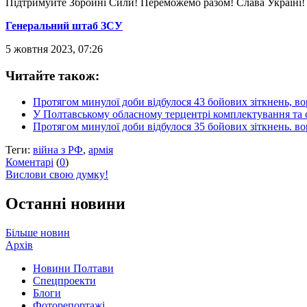
Підтримуйте Збройні Сили! Переможемо разом! Слава Україні!
Генеральний штаб ЗСУ
5 жовтня 2023, 07:26
Читайте також:
Протягом минулої доби відбулося 43 бойових зіткнень, во
У Полтавському обласному терцентрі комплектування та 
Протягом минулої доби відбулося 35 бойових зіткнень. во
Теги:
війна з РФ
,
армія
Коментарі
(
0
)
Вислови свою думку!
Останні новини
Більше новин
Архів
Новини Полтави
Спецпроекти
Блоги
Фоторепортажі