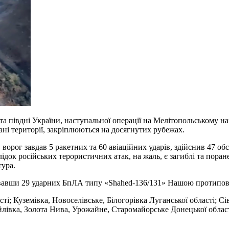
а півдні України, наступальної операції на Мелітопольському н
ні території, закріплюються на досягнутих рубежах.
ворог завдав 5 ракетних та 60 авіаційних ударів, здійснив 47 об
лідок російських терористичних атак, на жаль, є загиблі та пор
тура.
тосувавши 29 ударних БпЛА типу «Shahed-136/131» Нашою протип
і; Куземівка, Новоселівське, Білогорівка Луганської області; Сів
івка, Золота Нива, Урожайне, Старомайорське Донецької області;