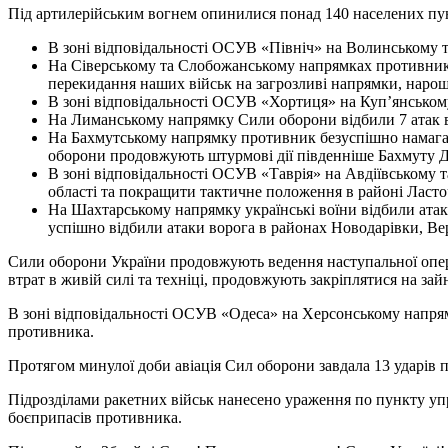
Під артилерійським вогнем опинилися понад 140 населених пункт
В зоні відповідальності ОСУВ «Північ» на Волинському т
На Сіверському та Слобожанському напрямках противник 
перекидання наших військ на загрозливі напрямки, нарощ
В зоні відповідальності ОСУВ «Хортиця» на Куп’янському
На Лиманському напрямку Сили оборони відбили 7 атак вор
На Бахмутському напрямку противник безуспішно намагавс
оборони продовжують штурмові дії південніше Бахмуту Дон
В зоні відповідальності ОСУВ «Таврія» на Авдіївському 
області та покращити тактичне положення в районі Ласточ
На Шахтарському напрямку українські воїни відбили атак
успішно відбили атаки ворога в районах Новодарівки, Вер
Сили оборони України продовжують ведення наступальної опера
втрат в живій силі та техніці, продовжують закріплятися на за
В зоні відповідальності ОСУВ «Одеса» на Херсонському напря
противника.
Протягом минулої доби авіація Сил оборони завдала 13 ударів п
Підрозділами ракетних військ нанесено ураження по пункту упра
боєприпасів противника.