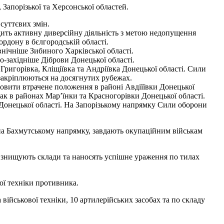
 Запорізької та Херсонської областей.
суттєвих змін.
ить активну диверсійну діяльність з метою недопущення
рдону в бєлгородській області.
нічніше Зибиного Харківської області.
о-західніше Діброви Донецької області.
игорівка, Кліщіївка та Андріївка Донецької області. Сили
 закріплюються на досягнутих рубежах.
овити втрачене положення в районі Авдіїївки Донецької
ак в районах Мар’їнки та Красногорівки Донецької області.
 Донецької області. На Запорізькому напрямку Сили оборони
на Бахмутському напрямку, завдають окупаційним військам
 знищують склади та наносять успішне ураження по тилах
ої техніки противника.
військової техніки, 10 артилерійських засобах та по складу