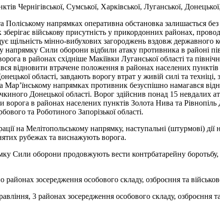
ів Чернігівської, Сумської, Харківської, Луганської, Донецької,
а Поліському напрямках оперативна обстановка залишається без 
зберігає військову присутність у прикордонних районах, провод
ує щільність мінно-вибухових загороджень вздовж державного ко
 напрямку Сили оборони відбили атаку противника в районі пів
ога в районах східніше Макіївки Луганської області та північн
я відновити втрачене положення в районах населених пунктів Гр
ецької області, завдають ворогу втрат у живій силі та техніці,
та Мар’їнському напрямках противник безуспішно намагався відн
киного Донецької області. Ворог здійснив понад 15 невдалих ат
и ворога в районах населених пунктів Золота Нива та Рівнопіль
бового та Роботиного Запорізької області.
ції на Мелітопольському напрямку, наступальні (штурмові) дії 
йнятих рубежах та виснажують ворога.
мку Сили оборони продовжують вести контрбатарейну боротьбу,
о районах зосередження особового складу, озброєння та військов
вління, 3 районах зосередження особового складу, озброєння та 