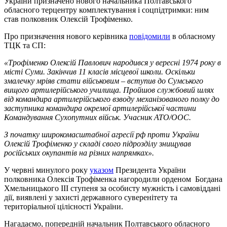
України призначено нового начальника Полтавського
обласного терцентру комплектування і соцпідтримки: ним
став полковник Олексій Трофіменко.
Про призначення нового керівника
повідомили
в обласному
ТЦК та СП:
«Трофіменко Олексій Павлович народився у вересні 1974 року в
місті Суми. Закінчив 11 класів місцевої школи. Оскільки
змалечку мріяв стати військовим – вступив до Сумського
вищого артилерійського училища. Пройшов службовий шлях
від командира артилерійського взводу механізованого полку до
заступника командира окремої артилерійської частини
Командування Сухопутних військ. Учасник АТО/ООС.
З початку широкомасштабної агресії рф проти України
Олексій Трофіменко у складі свого підрозділу знищував
російських окупантів на різних напрямках».
У червні минулого року
указом
Президента України
полковника Олексія Трофіменка нагородили орденом Богдана
Хмельницького III ступеня за особисту мужність і самовіддані
дії, виявлені у захисті державного суверенітету та
територіальної цілісності України.
Нагадаємо, попередній начальник Полтавського обласного