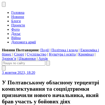
Головна
Новини
Блоги
Проекти
Фото
Досьє
Війна
Допомога армії
Новини Полтавщини:
Події
|
Політика і влада
|
Економіка і
бізнес
|
Спорт
|
Суспільство
|
Культура і освіта
|
Кримінал
|
Здоров’я
|
Цікавинки
|
Архів
3 жовтня 2023, 18:20
У Полтавському обласному терцентрі
комплектування та соцпідтримки
призначили нового начальника, який
брав участь у бойових діях