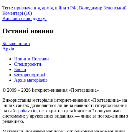
Теги:
призначення
,
армія
,
війна з РФ
,
Володимир Зеленський
Коментарі
(
16
)
Вислови свою думку!
Останні новини
Більше новин
Архів
Новини Полтави
Спецпроекти
Блоги
Фоторепортажі
Архів матеріалів
© 2009 – 2026 Інтернет-видання «Полтавщина»
Використання матеріалів інтернет-видання «Полтавщина» на
інших сайтах дозволяється лише за наявності гіперпосилання
на сайт
poltava.to
, не закритого для індексації пошуковими
системами; у друкованих виданнях — лише за погодженням з
редакцією.
Матеріали, позначені написом
, опубліковані на комерційній