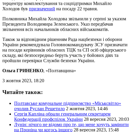
терцентру комплектування та соцпідтримки Михайло
Холодов був
призначений
на посаду 22 травня.
Полковника Михайла Холодова звільнили у серпні за указом
Президента Володимира Зеленського. Указ передбачав
звільнення всіх начальників обласних військкоматів.
Також за відповідним рішенням Рада нацбезпеки і оборони
України рекомендувала Головнокомандувачу ЗСУ призначати
на посади керівників обласних ТЦК та СП осіб офіцерського
складу, які безпосередньо беруть участь у бойових діях та
пройшли перевірки Служби безпеки України.
Ольга ГРИНЕНКО
, «Полтавщина»
3 жовтня 2023, 18:20
Читайте також:
Полтавське комунальне підприємство «Міськсвітло»
очолив Руслан Решетило
2 жовтня 2023, 14:46
Сергія Капліна обрали генеральним секретарем
Конфедерації профспілок України
28 вересня 2023, 20:03
Лунін: нічого не відомо про те, що мене хочуть замінити
на Проніна чи когось іншого
28 вересня 2023, 15:48