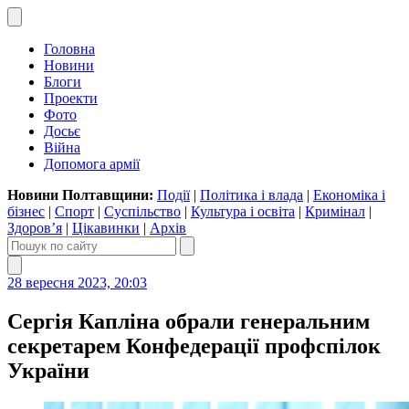
Головна
Новини
Блоги
Проекти
Фото
Досьє
Війна
Допомога армії
Новини Полтавщини:
Події
|
Політика і влада
|
Економіка і
бізнес
|
Спорт
|
Суспільство
|
Культура і освіта
|
Кримінал
|
Здоров’я
|
Цікавинки
|
Архів
28 вересня 2023, 20:03
Сергія Капліна обрали генеральним
секретарем Конфедерації профспілок
України