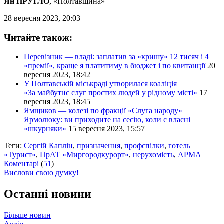
Ян ПРУГЛО
, «Полтавщина»
28 вересня 2023, 20:03
Читайте також:
Перевізник — владі: заплатив за «кришу» 12 тисяч і 4
«премії», краще я платитиму в бюджет і по квитанції
20
вересня 2023, 18:42
У Полтавській міськраді утворилася коаліція
«За майбутнє слуг простих людей у рідному місті»
17
вересня 2023, 18:45
Ямщиков — колезі по фракції «Слуга народу»
Ярмолюку: ви приходите на сесію, коли є власні
«шкурняки»
15 вересня 2023, 15:57
Теги:
Сергій Каплін
,
призначення
,
профспілки
,
готель
«Турист»
,
ПрАТ «Миргородкурорт»
,
нерухомість
,
АРМА
Коментарі
(
51
)
Вислови свою думку!
Останні новини
Більше новин