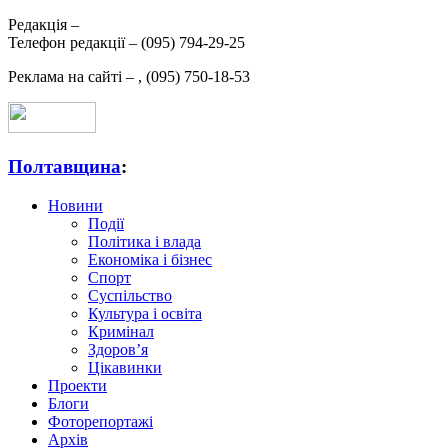
Редакція –
Телефон редакції –
(095) 794-29-25
Реклама на сайті –
,
(095) 750-18-53
Полтавщина
:
Новини
Події
Політика і влада
Економіка і бізнес
Спорт
Суспільство
Культура і освіта
Кримінал
Здоров’я
Цікавинки
Проекти
Блоги
Фоторепортажі
Архів