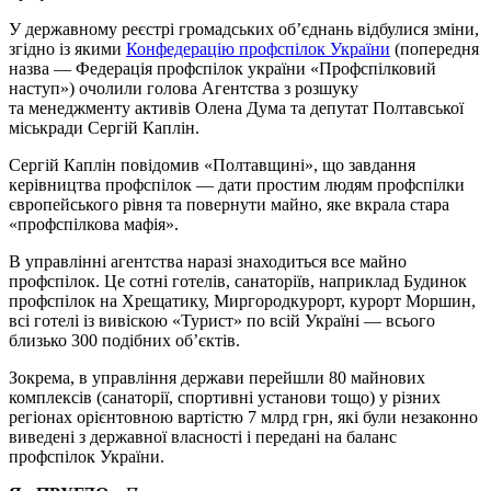
У державному реєстрі громадських об’єднань відбулися зміни,
згідно із якими
Конфедерацію профспілок України
(попередня
назва — Федерація профспілок україни «Профспілковий
наступ») очолили голова Агентства з розшуку
та менеджменту активів Олена Дума та депутат Полтавської
міськради Сергій Каплін.
Сергій Каплін повідомив «Полтавщині», що завдання
керівництва профспілок — дати простим людям профспілки
європейського рівня та повернути майно, яке вкрала стара
«профспілкова мафія».
В управлінні агентства наразі знаходиться все майно
профспілок. Це сотні готелів, санаторіїв, наприклад Будинок
профспілок на Хрещатику, Миргородкурорт, курорт Моршин,
всі готелі із вивіскою «Турист» по всій Україні — всього
близько 300 подібних об’єктів.
Зокрема, в управління держави перейшли 80 майнових
комплексів (санаторії, спортивні установи тощо) у різних
регіонах орієнтовною вартістю 7 млрд грн, які були незаконно
виведені з державної власності і передані на баланс
профспілок України.